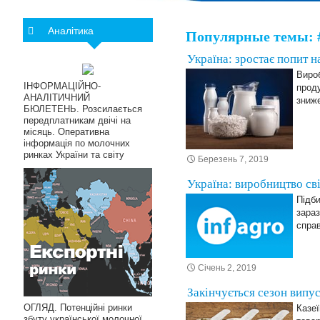
Аналітика
Популярные темы: 
Україна: зростає попит н
Вироб
ІНФОРМАЦІЙНО-
проду
АНАЛІТИЧНИЙ
зниже
БЮЛЕТЕНЬ. Розсилається
передплатникам двічі на
місяць. Оперативна
інформація по молочних
ринках України та світу
Березень 7, 2019
Україна: виробництво св
Підби
зараз
спра
Січень 2, 2019
Закінчується сезон випус
ОГЛЯД. Потенційні ринки
Казеї
збуту української молочної