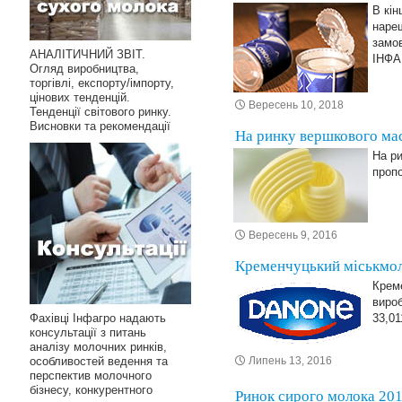
В кін
нареш
замов
АНАЛІТИЧНИЙ ЗВІТ.
ІНФ
Огляд виробництва,
торгівлі, експорту/імпорту,
цінових тенденцій.
Вересень 10, 2018
Тенденції світового ринку.
Висновки та рекомендації
На ринку вершкового мас
На р
пропо
Вересень 9, 2016
Кременчуцький міськмол
Креме
вироб
Фахівці Інфагро надають
33,01
консультації з питань
аналізу молочних ринків,
особливостей ведення та
Липень 13, 2016
перспектив молочного
бізнесу, конкурентного
Ринок сирого молока 20