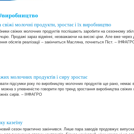
#виробництво
а свіжі молочні продукти, зростає і їх виробництво
ники свіжих молочних продуктів поспішають заробити на сезонному збіл
кцію. Продажі зараз відмінні, незважаючи на високі ціни. Але вже через 
ння обсягів реалізації – закінчиться Масляна, почнеться Піст. – ІНФАГР
іжих молочних продуктів і сиру зростає
вати підсумки року по виробництву молочних продуктів ще рано, немає в
 можна з упевненістю говорити про тренд зростання виробництва свіжих 
вжніх сирів. – ІНФАГРО
ку казеїну
новий сезон практично закінчився. Лише пара заводів продовжує випуска