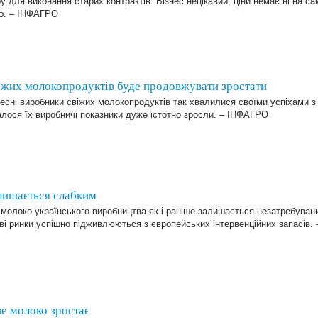
у для виконання старих контрактів. Бізнес нецікавий, ціни немає ні на сам
о. – ІНФАГРО
іжих молокопродуктів буде продовжувати зростати
есні виробники свіжих молокопродуктів так хвалилися своїми успіхами з 
лося їх виробничі показники дуже істотно зросли. – ІНФАГРО
лишається слабким
молоко українського виробництва як і раніше залишається незатребувани
ві ринки успішно підживлюються з європейських інтервенційних запасів
не молоко зростає