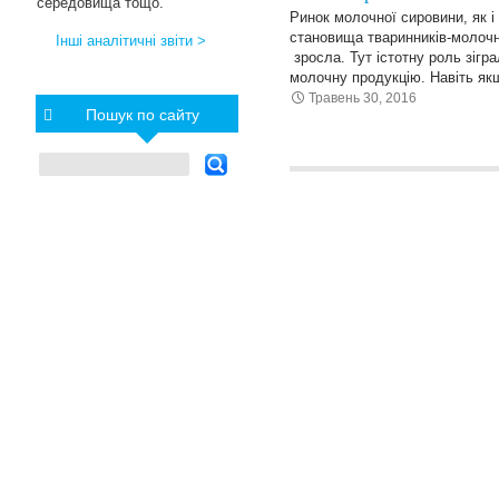
середовища тощо.
Ринок молочної сировини, як і
становища тваринників-молочни
Інші аналітичні звіти >
зросла. Тут істотну роль зігра
молочну продукцію. Навіть як
Травень 30, 2016
Пошук по сайту
Posts navigation