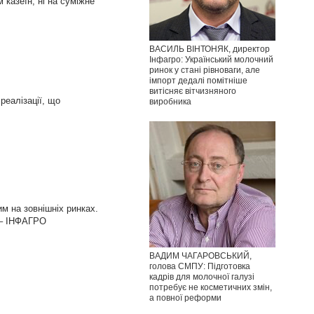
 казеїн, ні на суміжне
ВАСИЛЬ ВІНТОНЯК, директор
Інфагро: Український молочний
ринок у стані рівноваги, але
імпорт дедалі помітніше
витісняє вітчизняного
реалізації, що
виробника
м на зовнішніх ринках.
. – ІНФАГРО
ВАДИМ ЧАГАРОВСЬКИЙ,
голова СМПУ: Підготовка
кадрів для молочної галузі
потребує не косметичних змін,
а повної реформи