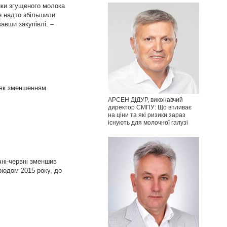
ники згущеного молока
не надто збільшили
авши закупівлі. –
 як зменшенням
АРСЕН ДІДУР, виконавчий
директор СМПУ: Що впливає
на ціни та які ризики зараз
існують для молочної галузі
чні-червні зменшив
ріодом 2015 року, до