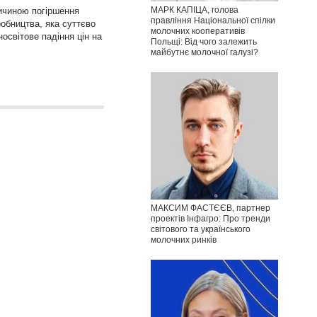
МАРК КАПІЦА, голова
ричиною погіршення
правління Національної спілки
робництва, яка суттєво
молочних кооперативів
носвітове падіння цін на
Польщі: Від чого залежить
майбутнє молочної галузі?
МАКСИМ ФАСТЄЄВ, партнер
проектів Інфагро: Про тренди
світового та українського
молочних ринків