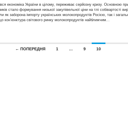
 вся економіка України в цілому, переживає серйозну кризу. Основною п
ків стало формування низької закупівельної ціни на тлі собівартості ви
ли як заборона імпорту українських молокопродуктів Росією, так і загаль
що кон’юнктура світового ринку молокопродуктів найближчим…
← ПОПЕРЕДНЯ
1
…
9
10