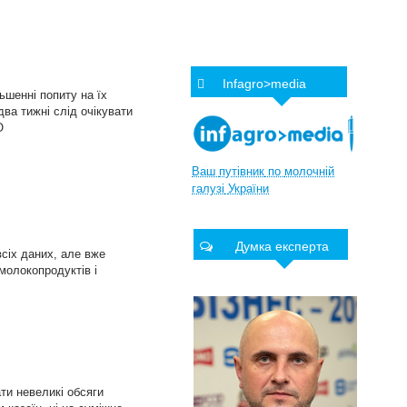
Infagro>media
ьшенні попиту на їх
два тижні слід очікувати
О
Ваш
путівник
по
молочній
галузі
України
Думка експерта
сіх даних, але вже
молокопродуктів і
ти невеликі обсяги