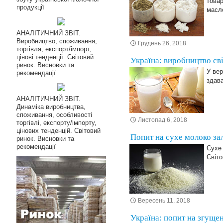
товар
продукції
масл
АНАЛІТИЧНИЙ ЗВІТ.
Виробництво, споживання,
Грудень 26, 2018
торгівля, експорт/імпорт,
цінові тенденції. Світовий
Україна: виробництво св
ринок. Висновки та
У вер
рекомендації
здава
АНАЛІТИЧНИЙ ЗВІТ.
Динаміка виробництва,
споживання, особливості
Листопад 6, 2018
торгівлі, експорту/імпорту,
цінових тенденцій. Світовий
Попит на сухе молоко за
ринок. Висновки та
рекомендації
Сухе 
Світо
Вересень 11, 2018
Україна: попит на згуще