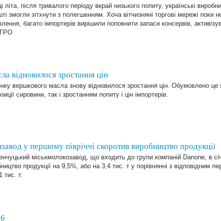
ці літа, після тривалого періоду вкрай низького попиту, українські вироб
ті змогли зітхнути з полегшенням. Хоча вітчизняні торгові мережі поки 
лення, багато імпортерів вирішили поповнити запаси консервів, активізув
АГРО
ла відновилося зростання цін
инку вершкового масла знову відновилося зростання цін. Обумовлено це
зиції сировини, так і зростанням попиту і цін імпортерів.
завод у першому півріччі скоротив виробництво продукції
нчуцький міськмолокозавод, що входить до групи компаній Danone, в сі
ництво продукції на 9,5%, або на 3,4 тис. т у порівнянні з відповідним пе
1 тис. т.
16