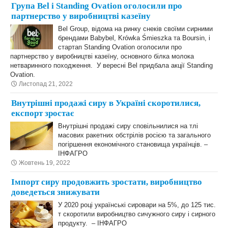
Група Bel і Standing Ovation оголосили про
партнерство у виробництві казеїну
Bel Group, відома на ринку снеків своїми сирними
брендами Babybel, Krówka Śmieszka та Boursin, і
стартап Standing Ovation оголосили про
партнерство у виробництві казеїну, основного білка молока
нетваринного походження. У вересні Bel придбала акції Standing
Ovation.
Листопад 21, 2022
Внутрішні продажі сиру в Україні скоротилися,
експорт зростає
Внутрішні продажі сиру сповільнилися на тлі
масових ракетних обстрілів росією та загального
погіршення економічного становища українців. –
ІНФАГРО
Жовтень 19, 2022
Імпорт сиру продовжить зростати, виробництво
доведеться знижувати
У 2020 році українські сировари на 5%, до 125 тис.
т скоротили виробництво сичужного сиру і сирного
продукту. – ІНФАГРО