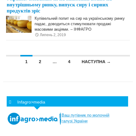
внутрішньому ринку, випуск сиру і сирних
продуктів зріс
Купівельний попит на сир на українському ринку
падає, доводиться стимулювати продажі
масовими акціями. – ІНФАГРО
Липень 2, 2019
Posts navigation
1
2
…
4
НАСТУПНА →
Infagro>media
Ваш
путівник
по
молочній
галузі
України