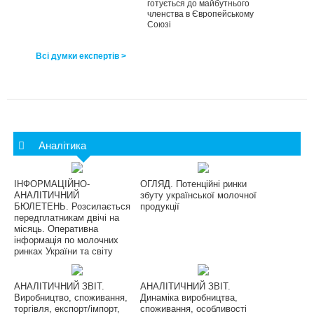
готується до майбутнього
членства в Європейському
Союзі
Всі думки експертів >
Аналітика
ІНФОРМАЦІЙНО-
ОГЛЯД. Потенційні ринки
АНАЛІТИЧНИЙ
збуту української молочної
БЮЛЕТЕНЬ. Розсилається
продукції
передплатникам двічі на
місяць. Оперативна
інформація по молочних
ринках України та світу
АНАЛІТИЧНИЙ ЗВІТ.
АНАЛІТИЧНИЙ ЗВІТ.
Виробництво, споживання,
Динаміка виробництва,
торгівля, експорт/імпорт,
споживання, особливості