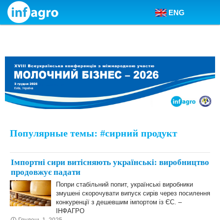
ENG
Skip to content
Популярные темы: #сирний продукт
Імпортні сири витісняють українські: виробництво
продовжує падати
Попри стабільний попит, українські виробники
змушені скорочувати випуск сирів через посилення
конкуренції з дешевшим імпортом із ЄС. –
ІНФАГРО