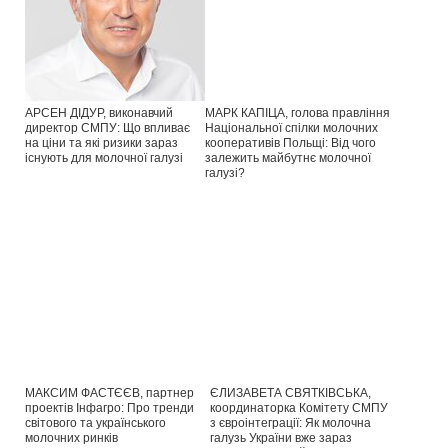
АРСЕН ДІДУР, виконавчий
МАРК КАПІЦА, голова правління
директор СМПУ: Що впливає
Національної спілки молочних
на ціни та які ризики зараз
кооперативів Польщі: Від чого
існують для молочної галузі
залежить майбутнє молочної
галузі?
МАКСИМ ФАСТЄЄВ, партнер
ЄЛИЗАВЕТА СВЯТКІВСЬКА,
проектів Інфагро: Про тренди
координаторка Комітету СМПУ
світового та українського
з євроінтеграції: Як молочна
молочних ринків
галузь України вже зараз