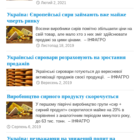
Лютий 2, 2021
Україна: Європейські сири займають вже майже
чверть ринку
Восени виробники сирів помітно збільшили ціни на
свій товар, але мало хто з них зміг здійснювати
продажі за цими цінами. – ІНФАГРО
Листопад 18, 2019
Українські сировари розраховують на зростання
продажів
Українські сировари готуються до вересневої
активізації продажів своєї продукції. – ІНФАГРО
Вересень 2, 2019
Виробництво сирного продукту скорочується
У першому півріччі виробництво групи «сир +
сирний продукт» скоротилося майже на 20% в
порівнянні з аналогічним періодом минулого року,
до 63 тис. тонн. – ІНФАГРО
Серпень 6, 2019
Україна: незважаючи на знижений попит на