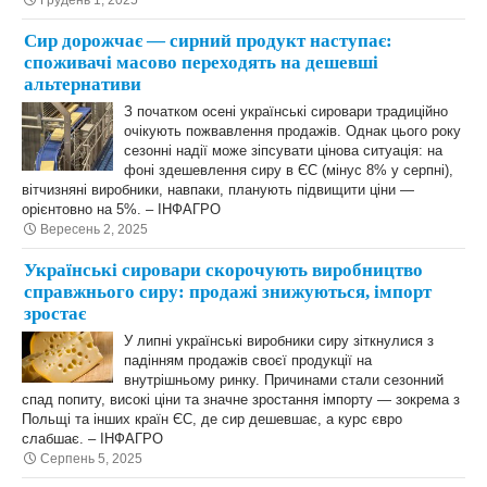
Грудень 1, 2025
Сир дорожчає — сирний продукт наступає:
споживачі масово переходять на дешевші
альтернативи
З початком осені українські сировари традиційно
очікують пожвавлення продажів. Однак цього року
сезонні надії може зіпсувати цінова ситуація: на
фоні здешевлення сиру в ЄС (мінус 8% у серпні),
вітчизняні виробники, навпаки, планують підвищити ціни —
орієнтовно на 5%. – ІНФАГРО
Вересень 2, 2025
Українські сировари скорочують виробництво
справжнього сиру: продажі знижуються, імпорт
зростає
У липні українські виробники сиру зіткнулися з
падінням продажів своєї продукції на
внутрішньому ринку. Причинами стали сезонний
спад попиту, високі ціни та значне зростання імпорту — зокрема з
Польщі та інших країн ЄС, де сир дешевшає, а курс євро
слабшає. – ІНФАГРО
Серпень 5, 2025