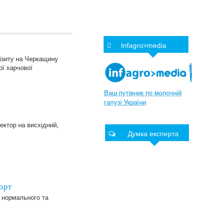
Infagro>media
візиту на Черкащину
ої харчової
Ваш
путівник
по
молочній
галузі
України
вектор на висхідний,
Думка експерта
порт
я нормального та