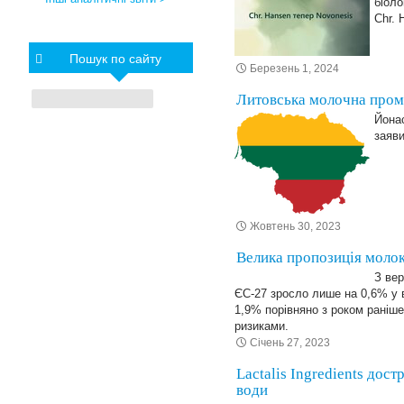
біоло
Chr. 
Пошук по сайту
Березень 1, 2024
Литовська молочна проми
Йонас
заяв
Жовтень 30, 2023
Велика пропозиція молок
З ве
ЄС-27 зросло лише на 0,6% у в
1,9% порівняно з роком раніше
ризиками.
Січень 27, 2023
Lactalis Ingredients дос
води