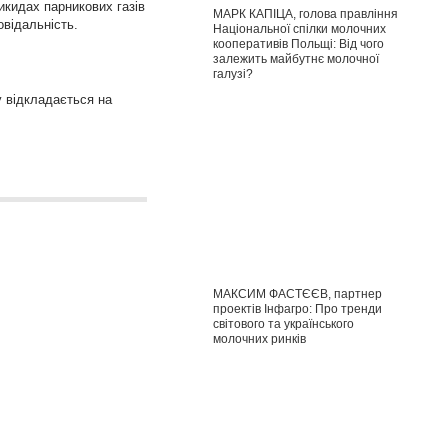
викидах парникових газів
МАРК КАПІЦА, голова правління
овідальність.
Національної спілки молочних
кооперативів Польщі: Від чого
залежить майбутнє молочної
галузі?
у відкладається на
МАКСИМ ФАСТЄЄВ, партнер
проектів Інфагро: Про тренди
світового та українського
молочних ринків