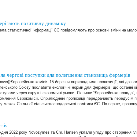
берігають позитивну динаміку
ла статистичної інформації ЄС повідомляють про основні зміни на моло
ла чергові поступки для полегшення становища фермерів
nown}}Європейська комісія 15 березня оприлюднила пропозиції, які дозв
ейського Союзу послабити екологічні норми для фермерів, що останні кі
стували через скрутні економічні умови. Як пише “Європейська правда”, 
омлення Єврокомісії. Оприлюднені пропозиції передбачають передусім 
у межах Спільної сільськогосподарської політики ЄС. По-перше, пропон
esis
удня 2022 року Novozymes та Chr. Hansen уклали угоду про створення гл