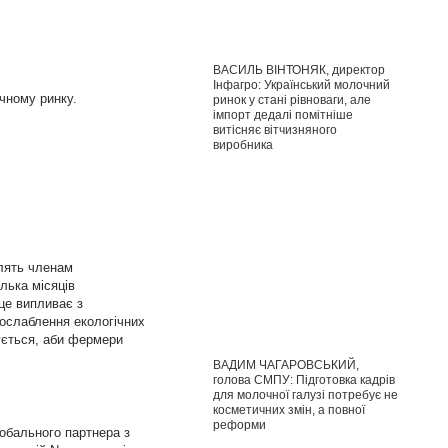
ВАСИЛЬ ВІНТОНЯК, директор
Інфагро: Український молочний
чному ринку.
ринок у стані рівноваги, але
імпорт дедалі помітніше
витісняє вітчизняного
виробника
олять членам
лька місяців
це випливає з
послаблення екологічних
ується, аби фермери
ВАДИМ ЧАГАРОВСЬКИЙ,
голова СМПУ: Підготовка кадрів
для молочної галузі потребує не
косметичних змін, а повної
реформи
обального партнера з