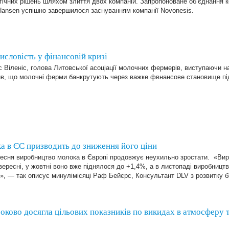
гічних рішень шляхом злиття двох компаній. Запропоноване об’єднання 
Hansen успішно завершилося заснуванням компанії Novonesis.
словість у фінансовій кризі
 Віленіс, голова Литовської асоціації молочних фермерів, виступаючи на
ив, що молочні ферми банкрутують через важке фвнансове становище під
а в ЄС призводить до зниження його ціни
ресня виробництво молока в Європі продовжує неухильно зростати. «Ви
ересні, у жовтні воно вже піднялося до +1,4%, а в листопаді виробницт
», — так описує минулімісяці Раф Бейєрс, Консультант DLV з розвитку б
троково досягла цільових показників по викидах в атмосферу