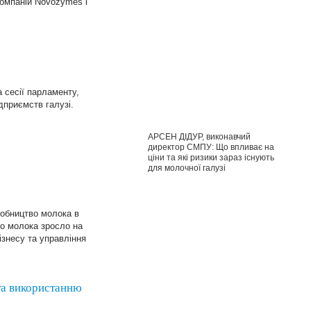
компаній Novozymes і
 сесії парламенту,
приємств галузі.
АРСЕН ДІДУР, виконавчий
директор СМПУ: Що впливає на
ціни та які ризики зараз існують
для молочної галузі
робництво молока в
во молока зросло на
ізнесу та управління
 та використанню