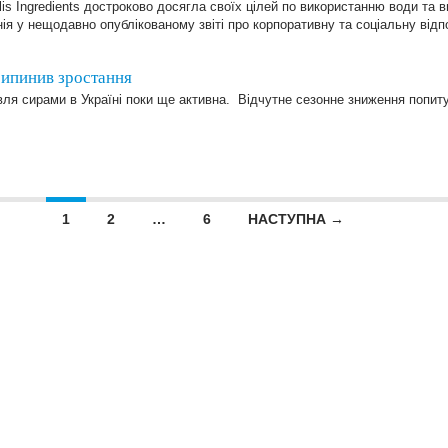
lis Ingredients достроково досягла своїх цілей по використанню води та 
нія у нещодавно опублікованому звіті про корпоративну та соціальну відп
рипинив зростання
вля сирами в Україні поки ще активна. Відчутне сезонне зниження попит
1
2
…
6
НАСТУПНА →