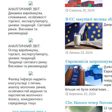
АНАЛІТИЧНИЙ ЗВІТ.
Серпень 20, 2024
Динаміка виробництва,
споживання, особливості
В ЄС закупівлі молока з
торгівлі, експорту/імпорту,
Джере
цінових тенденцій. Світовий
ринок. Висновки та
рекомендації
АНАЛІТИЧНИЙ ЗВІТ.
Огляд виробництва,
Липень 23, 2024
торгівлі, експорту/імпорту,
цінових тенденцій.
Єврокомісія запропонува
Тенденції світового ринку.
Висновки та рекомендації
{{unk
Європ
проте
Фахівці Інфагро надають
повід
консультації з питань
норм 
аналізу молочних ринків,
більше не були зобов’язані…
особливостей ведення та
Березень 15, 2024
перспектив молочного
бізнесу, конкурентного
Chr. Hansen тепер Novon
середовища тощо.
12 гр
Інші аналітичні звіти >