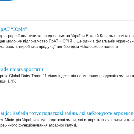
 ПрАТ “Юрія”
тр аграрної політики та продовольства України Віталій Коваль в рамках 
дав молочне підприємство ПрАТ «ЮРІЯ». Це один з флагманів українськ
словості, виробника продукції під брендом «Волошкове поле».5
Trade почав зростати
ргах Global Dairy Trade 21 січня індекс цін на молочну продукцію змінив 
вши 1,4%.
ація: Кабмін готує податкові зміни, які заблокують агроекс
ет Міністрів України готує податкові зміни, які створять значні ризики дл
ребійного функціонування аграрної галузі.