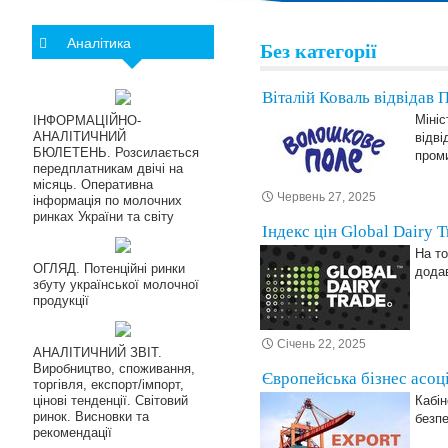
Аналітика
Без категорії
Віталій Коваль відвідав
Мініс
ІНФОРМАЦІЙНО-
АНАЛІТИЧНИЙ
відві
БЮЛЕТЕНЬ. Розсилається
проми
передплатникам двічі на
місяць. Оперативна
Червень 27, 2025
інформація по молочних
ринках України та світу
Індекс цін Global Dairy 
На то
ОГЛЯД. Потенційні ринки
дода
збуту української молочної
продукції
Січень 22, 2025
АНАЛІТИЧНИЙ ЗВІТ.
Виробництво, споживання,
Європейська бізнес асоці
торгівля, експорт/імпорт,
цінові тенденції. Світовий
Кабін
ринок. Висновки та
безпе
рекомендації