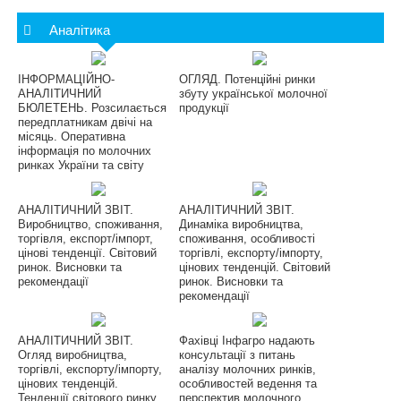
Аналітика
ІНФОРМАЦІЙНО-
ОГЛЯД. Потенційні ринки
АНАЛІТИЧНИЙ
збуту української молочної
БЮЛЕТЕНЬ. Розсилається
продукції
передплатникам двічі на
місяць. Оперативна
інформація по молочних
ринках України та світу
АНАЛІТИЧНИЙ ЗВІТ.
АНАЛІТИЧНИЙ ЗВІТ.
Виробництво, споживання,
Динаміка виробництва,
торгівля, експорт/імпорт,
споживання, особливості
цінові тенденції. Світовий
торгівлі, експорту/імпорту,
ринок. Висновки та
цінових тенденцій. Світовий
рекомендації
ринок. Висновки та
рекомендації
АНАЛІТИЧНИЙ ЗВІТ.
Фахівці Інфагро надають
Огляд виробництва,
консультації з питань
торгівлі, експорту/імпорту,
аналізу молочних ринків,
цінових тенденцій.
особливостей ведення та
Тенденції світового ринку.
перспектив молочного