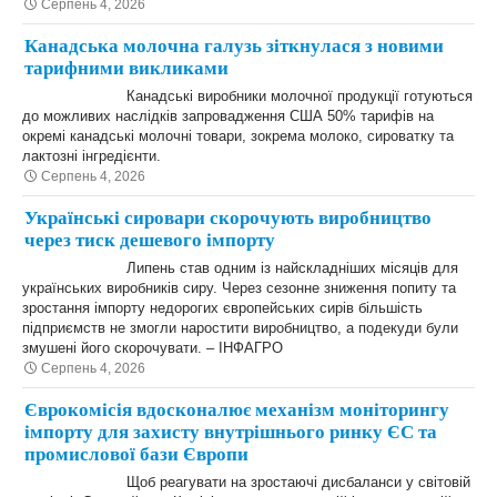
Серпень 4, 2026
Канадська молочна галузь зіткнулася з новими
тарифними викликами
Канадські виробники молочної продукції готуються
до можливих наслідків запровадження США 50% тарифів на
окремі канадські молочні товари, зокрема молоко, сироватку та
лактозні інгредієнти.
Серпень 4, 2026
Українські сировари скорочують виробництво
через тиск дешевого імпорту
Липень став одним із найскладніших місяців для
українських виробників сиру. Через сезонне зниження попиту та
зростання імпорту недорогих європейських сирів більшість
підприємств не змогли наростити виробництво, а подекуди були
змушені його скорочувати. – ІНФАГРО
Серпень 4, 2026
Єврокомісія вдосконалює механізм моніторингу
імпорту для захисту внутрішнього ринку ЄС та
промислової бази Європи
Щоб реагувати на зростаючі дисбаланси у світовій