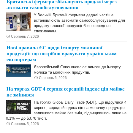
Британські фермери збільшують продажі через
автомати самообслуговування
У Великій Британії фермери дедалі частіше
встановлюють автомати самообслуговування для
продажу власної продукції безпосередньо
споживачам.
Серпень 7, 2026
Нові правила ЄС щодо імпорту молочної
продукції: що потрібно врахувати українським
експортерам
Європейський Союз оновлює вимоги до імпорту
молока та молочних продуктів.
Серпень 6, 2026
На торгах GDT 4 серпня середній індекс цін майже
не змінився
На торгах Global Dairy Trade (GDT), що відбулися 4
серпня, середній індекс цін на молочну продукцію
залишився майже без змін, підвищившись лише на
0,1% — до $3,78 тис.т.
Серпень 5, 2026