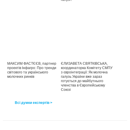
МАКСИМ ФАСТЄЄВ, партнер
ЄЛИЗАВЕТА СВЯТКІВСЬКА,
проектів Інфагро: Про тренди
координаторка Комітету СМПУ
світового та українського
з євроінтеграції: Як молочна
молочних ринків
галузь України вже зараз
готується до майбутнього
членства в Європейському
Союзі
Всі думки експертів >