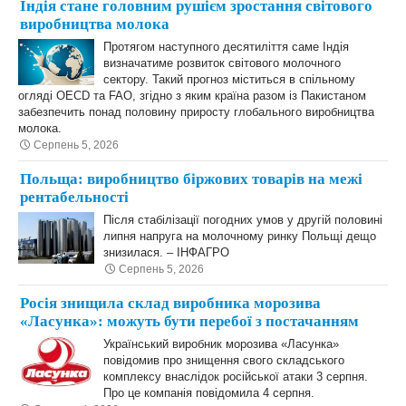
Індія стане головним рушієм зростання світового
виробництва молока
Протягом наступного десятиліття саме Індія
визначатиме розвиток світового молочного
сектору. Такий прогноз міститься в спільному
огляді OECD та FAO, згідно з яким країна разом із Пакистаном
забезпечить понад половину приросту глобального виробництва
молока.
Серпень 5, 2026
Польща: виробництво біржових товарів на межі
рентабельності
Після стабілізації погодних умов у другій половині
липня напруга на молочному ринку Польщі дещо
знизилася. – ІНФАГРО
Серпень 5, 2026
Росія знищила склад виробника морозива
«Ласунка»: можуть бути перебої з постачанням
Український виробник морозива «Ласунка»
повідомив про знищення свого складського
комплексу внаслідок російської атаки 3 серпня.
Про це компанія повідомила 4 серпня.