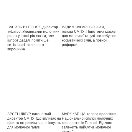
ВАСИЛЬ ВІНТОНЯК, директор
ВАДИМ ЧАГАРОВСЬКИЙ,
Інфагро: Український молочний
голова СМПУ: Підготовка кадрів
ринок у стані рівноваги, але
для молочної галузі потребує не
імпорт дедалі помітніше
косметичних змін, а повної
витісняє вітчизняного
реформи
виробника
АРСЕН ДІДУР, виконавчий
МАРК КАПІЦА, голова правління
директор СМПУ: Що впливає на
Національної спілки молочних
ціни та які ризики зараз існують
кооперативів Польщі: Від чого
для молочної галузі
залежить майбутнє молочної
галузі?