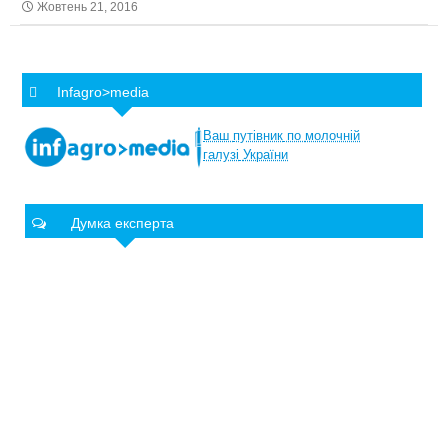
Жовтень 21, 2016
Infagro>media
Ваш
путівник
по
молочній
галузі
України
Думка експерта