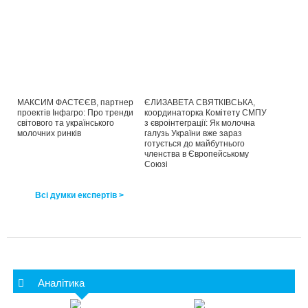
МАКСИМ ФАСТЄЄВ, партнер
ЄЛИЗАВЕТА СВЯТКІВСЬКА,
проектів Інфагро: Про тренди
координаторка Комітету СМПУ
світового та українського
з євроінтеграції: Як молочна
молочних ринків
галузь України вже зараз
готується до майбутнього
членства в Європейському
Союзі
Всі думки експертів >
Аналітика