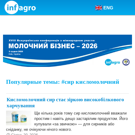
ENG
Skip to content
Популярные темы: #сир кисломолочний
Кисломолочний сир стає зіркою високобілкового
харчування
Ще кілька років тому сир кисломолочний вважали
простим і навіть дещо застарілим продуктом. Його
купували «за звичкою» — для сирників або
сніданку, не очікуючи нічого нового.