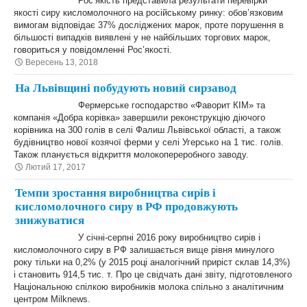
Рос’якість представила результати перевірки
якості сиру кисломолочного на російському ринку: обов’язковим
вимогам відповідає 37% досліджених марок, проте порушення в
більшості випадків виявлені у не найбільших торгових марок,
говориться у повідомленні Рос’якості.
Вересень 13, 2018
На Львівщині побудують новий сирзавод
Фермерське господарство «Фаворит КІМ» та
компанія «Добра корівка» завершили реконструкцію діючого
корівника на 300 голів в селі Фалиш Львівської області, а також
будівництво нової козячої ферми у селі Угерсько на 1 тис. голів.
Також планується відкриття молокопереробного заводу.
Лютий 17, 2017
Темпи зростання виробництва сирів і
кисломолочного сиру в РФ продовжують
знижуватися
У січні-серпні 2016 року виробництво сирів і
кисломолочного сиру в РФ залишається вище рівня минулого
року тільки на 0,2% (у 2015 році аналогічний приріст склав 14,3%)
і становить 914,5 тис. т. Про це свідчать дані звіту, підготовленого
Національною спілкою виробників молока спільно з аналітичним
центром Milknews.