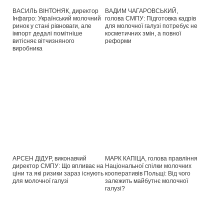
ВАСИЛЬ ВІНТОНЯК, директор
ВАДИМ ЧАГАРОВСЬКИЙ,
Інфагро: Український молочний
голова СМПУ: Підготовка кадрів
ринок у стані рівноваги, але
для молочної галузі потребує не
імпорт дедалі помітніше
косметичних змін, а повної
витісняє вітчизняного
реформи
виробника
АРСЕН ДІДУР, виконавчий
МАРК КАПІЦА, голова правління
директор СМПУ: Що впливає на
Національної спілки молочних
ціни та які ризики зараз існують
кооперативів Польщі: Від чого
для молочної галузі
залежить майбутнє молочної
галузі?