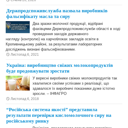
Січень 20, 2026
Держпродспоживслужба назвала виробників
фальсифікату масла та сиру
Два зразки молочної продукції, відібрані
фахівцями Держпродспоживслужби області в ході
проведення заходів державного
нагляду (контролю) на харчоблоках закладів освіти в
Кропивницькому районі, за результатами лабораторних
досліджень визнані фальсифікованими.
Листопад 6, 2021
Україна: виробництво свіжих молокопродуктів
буде продовжувати зростати
У вересні виробники свіжих молокопродуктів так
хвалилися своїми успіхами з реалізації, що
здавалося їх виробничі показники дуже істотно
зросли. – ІНФАГРО
Листопад 6, 2018
“Російська система якості” представила
результати перевірки кисломолочного сиру на
російському ринку