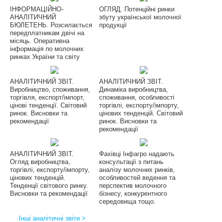
ІНФОРМАЦІЙНО-
ОГЛЯД. Потенційні ринки
АНАЛІТИЧНИЙ
збуту української молочної
БЮЛЕТЕНЬ. Розсилається
продукції
передплатникам двічі на
місяць. Оперативна
інформація по молочних
ринках України та світу
АНАЛІТИЧНИЙ ЗВІТ.
АНАЛІТИЧНИЙ ЗВІТ.
Виробництво, споживання,
Динаміка виробництва,
торгівля, експорт/імпорт,
споживання, особливості
цінові тенденції. Світовий
торгівлі, експорту/імпорту,
ринок. Висновки та
цінових тенденцій. Світовий
рекомендації
ринок. Висновки та
рекомендації
АНАЛІТИЧНИЙ ЗВІТ.
Фахівці Інфагро надають
Огляд виробництва,
консультації з питань
торгівлі, експорту/імпорту,
аналізу молочних ринків,
цінових тенденцій.
особливостей ведення та
Тенденції світового ринку.
перспектив молочного
Висновки та рекомендації
бізнесу, конкурентного
середовища тощо.
Інші аналітичні звіти >