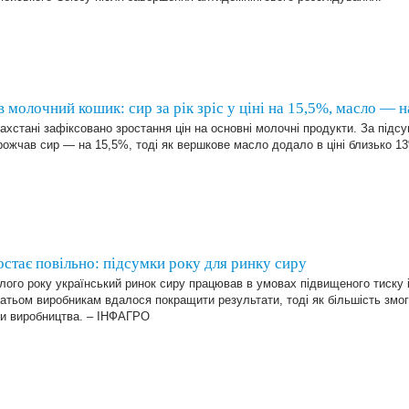
 молочний кошик: сир за рік зріс у ціні на 15,5%, масло — 
ахстані зафіксовано зростання цін на основні молочні продукти. За підс
ожчав сир — на 15,5%, тоді як вершкове масло додало в ціні близько 1
остає повільно: підсумки року для ринку сиру
ого року український ринок сиру працював в умовах підвищеного тиску 
атьом виробникам вдалося покращити результати, тоді як більшість змо
ги виробництва. – ІНФАГРО