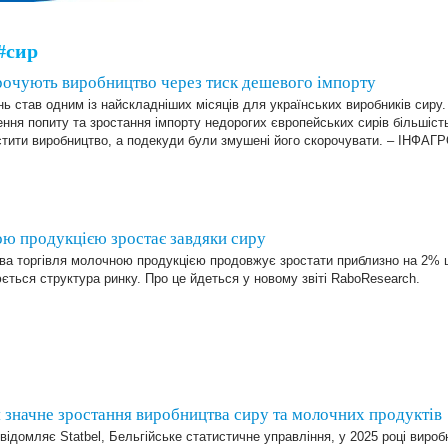
#сир
рочують виробництво через тиск дешевого імпорту
ь став одним із найскладніших місяців для українських виробників сиру
ння попиту та зростання імпорту недорогих європейських сирів більшіст
стити виробництво, а подекуди були змушені його скорочувати. – ІНФАГ
ою продукцією зростає завдяки сиру
ова торгівля молочною продукцією продовжує зростати приблизно на 2% 
ється структура ринку. Про це йдеться у новому звіті RaboResearch.
ся значне зростання виробництва сиру та молочних продуктів
відомляє Statbel, Бельгійське статистичне управління, у 2025 році вироб