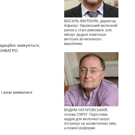
ВАСИЛЬ ВІНТОНЯК, директор
Інфагро: Український молочний
ринок у стані рівноваги, але
імпорт дедалі помітніше
витісняє вітчизняного
виробника
радиційно знижуються,
 – ІНФАГРО
 і вони виявилися
ВАДИМ ЧАГАРОВСЬКИЙ,
голова СМПУ: Підготовка
кадрів для молочної галузі
потребує не косметичних змін,
а повної реформи