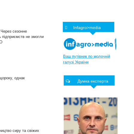
Infagro>media
. Через сезонне
ь підприємств не змогли
РО
Ваш
путівник
по
молочній
галузі
України
щороку, однак
Думка експерта
ництво сиру та свіжих