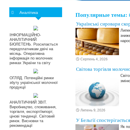
Аналітика
Популярные темы: 
Українські сировари ско
Липен
ІНФОРМАЦІЙНО-
зниже
АНАЛІТИЧНИЙ
наро
БЮЛЕТЕНЬ. Розсилається
передплатникам двічі на
місяць. Оперативна
інформація по молочних
Серпень 4, 2026
ринках України та світу
Світова торгівля молочн
Світ
ОГЛЯД. Потенційні ринки
зміню
збуту української молочної
продукції
АНАЛІТИЧНИЙ ЗВІТ.
Виробництво, споживання,
Липень 9, 2026
торгівля, експорт/імпорт,
цінові тенденції. Світовий
У Бельгії спостерігаєть
ринок. Висновки та
рекомендації
Як по