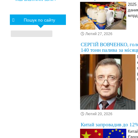
2025 
даним
млрд 
Пошук по сайту
Лютий 27, 2026
СЕРГІЙ ВОВЧЕНКО, голов
140 тонн палива за місяць
Лютий 20, 2026
Китай запровадив до 12%
Китай
Євро