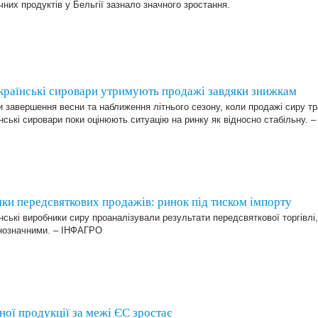
них продуктів у Бельгії зазнало значного зростання.
українські сировари утримують продажі завдяки знижкам
 завершення весни та наближення літнього сезону, коли продажі сиру т
нські сировари поки оцінюють ситуацію на ринку як відносно стабільну.
ки передсвяткових продажів: ринок під тиском імпорту
нські виробники сиру проаналізували результати передсвяткової торгівлі,
нозначними. – ІНФАГРО
ної продукції за межі ЄС зростає