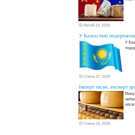
Лютий 13, 2026
У Казахстані подорожчав
У Каз
подор
Січень 27, 2026
Імпорт тисне, експорт зр
Минул
небаг
обся
Січень 16, 2026