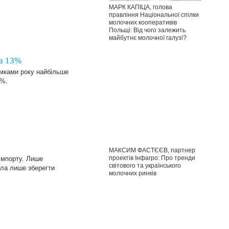
МАРК КАПІЦА, голова
правління Національної спілки
молочних кооперативів
Польщі: Від чого залежить
майбутнє молочної галузі?
на 13%
умками року найбільше
3%.
МАКСИМ ФАСТЄЄВ, партнер
проектів Інфагро: Про тренди
імпорту. Лише
світового та українського
гла лише зберегти
молочних ринків