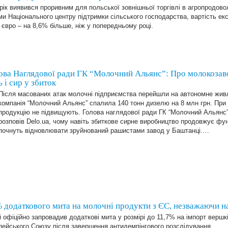
рік виявився проривним для польської зовнішньої торгівлі в агропродово
и Національного центру підтримки сільського господарства, вартість ек
євро – на 8,6% більше, ніж у попередньому році.
а Наглядової ради ГК “Молочний Альянс”: Про молокозаво
 і сир у збиток
Після масованих атак молочні підприємства перейшли на автономне живл
компанія “Молочний Альянс” спалила 140 тонн дизелю на 8 млн грн. При 
продукцію не підвищують. Голова наглядової ради ГК “Молочний Альянс”
розповів Delo.ua, чому навіть збиткове сирне виробництво продовжує фун
почнуть відновлювати зруйнований рашистами завод у Баштанці.…
 додаткового мита на молочні продукти з ЄС, незважаючи н
 офіційно запровадив додаткові мита у розмірі до 11,7% на імпорт вершкі
пейського Союзу після завершення антидемпінгового розслідування.