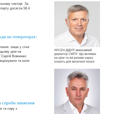
льчому секторі. За
спорту досягла 58,4
ди на генераторах:
ення: лише у січні
АРСЕН ДІДУР, виконавчий
цьому ціни на
директор СМПУ: Що впливає
 Сергій Вовченко
на ціни та які ризики зараз
кціонувати та коли
існують для молочної галузі
а спроби зниження
в та сиру з