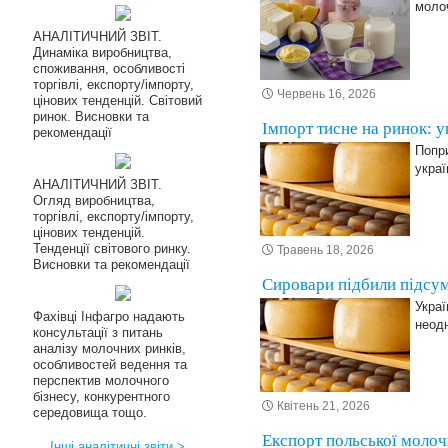
молоч
АНАЛІТИЧНИЙ ЗВІТ.
Динаміка виробництва,
споживання, особливості
торгівлі, експорту/імпорту,
Червень 16, 2026
цінових тенденцій. Світовий
ринок. Висновки та
Імпорт тисне на ринок: 
рекомендації
Попри
украї
АНАЛІТИЧНИЙ ЗВІТ.
Огляд виробництва,
торгівлі, експорту/імпорту,
цінових тенденцій.
Тенденції світового ринку.
Травень 18, 2026
Висновки та рекомендації
Сировари підбили підсум
Украї
Фахівці Інфагро надають
неод
консультації з питань
аналізу молочних ринків,
особливостей ведення та
перспектив молочного
бізнесу, конкурентного
Квітень 21, 2026
середовища тощо.
Експорт польської молоч
Інші аналітичні звіти >