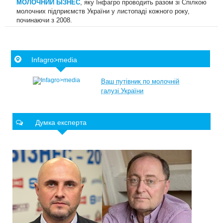
МОЛОЧНИЙ БІЗНЕС
, яку Інфагро проводить разом зі Спілкою
молочних підприємств України у листопаді кожного року,
починаючи з 2008.
Infagro>media
Ваш
путівник
по
молочній
галузі
України
Думка експерта