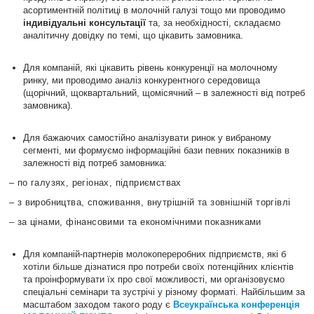
асортиментній політиці в молочній галузі тощо ми проводимо
індивідуальні консультації
та, за необхідності, складаємо
аналітичну довідку по темі, що цікавить замовника.
Для компаній, які цікавить рівень конкуренції на молочному
ринку, ми проводимо аналіз конкурентного середовища
(щорічний, щоквартальний, щомісячний – в залежності від потреб
замовника).
Для бажаючих самостійно аналізувати ринок у вибраному
сегменті, ми формуємо інформаційні бази певних показників в
залежності від потреб замовника:
– по галузях, регіонах, підприємствах
– з виробництва, споживання, внутрішній та зовнішній торгівлі
– за цінами, фінансовими та економічними показниками
Для компаній-партнерів молокопереробних підприємств, які б
хотіли більше дізнатися про потреби своїх потенційних клієнтів
та проінформувати їх про свої можливості, ми організовуємо
спеціальні семінари та зустрічі у різному форматі. Найбільшим за
масштабом заходом такого роду є
Всеукраїнська конференція