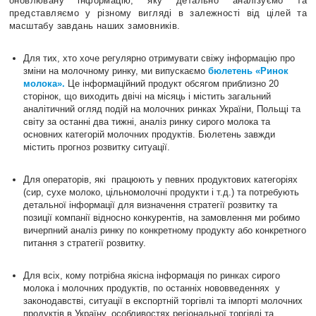
оновлювану інформацію, яку детально аналізуємо та
представляємо у різному вигляді в залежності від цілей та
масштабу завдань наших замовників.
Для тих, хто хоче регулярно отримувати свіжу інформацію про
зміни на молочному ринку, ми випускаємо
бюлетень «Ринок
молока».
Це інформаційний продукт обсягом приблизно 20
сторінок, що виходить двічі на місяць і містить загальний
аналітичний огляд подій на молочних ринках України, Польщі та
світу за останні два тижні, аналіз ринку сирого молока та
основних категорій молочних продуктів. Бюлетень завжди
містить прогноз розвитку ситуації.
Для операторів, які працюють у певних продуктових категоріях
(сир, сухе молоко, цільномолочні продукти і т.д.) та потребують
детальної інформації для визначення стратегії розвитку та
позиції компанії відносно конкурентів, на замовлення ми робимо
вичерпний аналіз ринку по конкретному продукту або конкретного
питання з стратегії розвитку.
Для всіх, кому потрібна якісна інформація по ринках сирого
молока і молочних продуктів, по останніх нововведеннях у
законодавстві, ситуації в експортній торгівлі та імпорті молочних
продуктів в Україну, особливостях регіональної торгівлі та