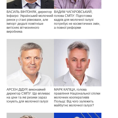
ВАСИЛЬ ВІНТОНЯК, директор
ВАДИМ ЧАГАРОВСЬКИЙ,
Інфагро: Український молочний
голова СМПУ: Підготовка
ринок у стані рівноваги, але
кадрів для молочної галузі
імпорт дедалі помітніше
потребує не косметичних змін,
витісняє вітчизняного
а повної реформи
виробника
АРСЕН ДІДУР, виконавчий
МАРК КАПІЦА, голова
директор СМПУ: Що впливає
правління Національної спілки
на ціни та які ризики зараз
молочних кооперативів
існують для молочної галузі
Польщі: Від чого залежить
майбутнє молочної галузі?