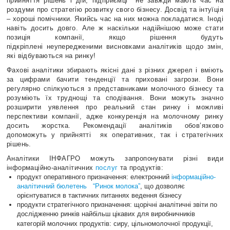
прийняття рішень і дій, підприємці не завжди мають час на
роздуми про стратегію розвитку свого бізнесу. Досвід та інтуїція
– хороші помічники. Якийсь час на них можна покладатися. Іноді
навіть досить довго. Але ж наскільки надійнішою може стати
позиція компанії, якщо рішення будуть
підкріплені неупередженими висновками аналітиків щодо змін,
які відбуваються на ринку!
Фахові аналітики збирають якісні дані з різних джерел і вміють
за цифрами бачити тенденції та приховані загрози. Вони
регулярно спілкуються з представниками молочного бізнесу та
розуміють їх труднощі та сподівання. Вони можуть значно
розширити уявлення про реальний стан ринку і можливі
перспективи компанії, адже конкуренція на молочному ринку
досить жорстка. Рекомендації аналітиків обов’язково
допоможуть у прийнятті як оперативних, так і стратегічних
рішень.
Аналітики ІНФАГРО можуть запропонувати різні види
інформаційно-аналітичних
послуг
та продуктів:
продукт оперативного призначення: електронний
інформаційно-
аналітичний бюлетень “Ринок молока”
, що дозволяє
орієнтуватися в тактичних питаннях ведення бізнесу
продукти стратегічного призначення: щорічні аналітичні звіти по
дослідженню ринків найбільш цікавих для виробничників
категорій молочних продуктів: сиру, цільномолочної продукції,