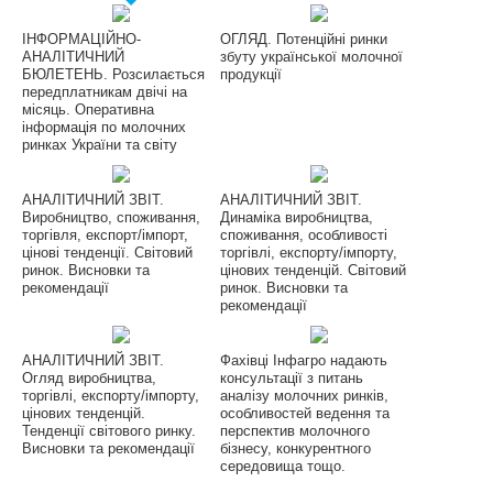
ІНФОРМАЦІЙНО-
ОГЛЯД. Потенційні ринки
АНАЛІТИЧНИЙ
збуту української молочної
БЮЛЕТЕНЬ. Розсилається
продукції
передплатникам двічі на
місяць. Оперативна
інформація по молочних
ринках України та світу
АНАЛІТИЧНИЙ ЗВІТ.
АНАЛІТИЧНИЙ ЗВІТ.
Виробництво, споживання,
Динаміка виробництва,
торгівля, експорт/імпорт,
споживання, особливості
цінові тенденції. Світовий
торгівлі, експорту/імпорту,
ринок. Висновки та
цінових тенденцій. Світовий
рекомендації
ринок. Висновки та
рекомендації
АНАЛІТИЧНИЙ ЗВІТ.
Фахівці Інфагро надають
Огляд виробництва,
консультації з питань
торгівлі, експорту/імпорту,
аналізу молочних ринків,
цінових тенденцій.
особливостей ведення та
Тенденції світового ринку.
перспектив молочного
Висновки та рекомендації
бізнесу, конкурентного
середовища тощо.