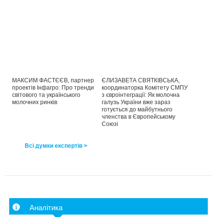
МАКСИМ ФАСТЄЄВ, партнер
ЄЛИЗАВЕТА СВЯТКІВСЬКА,
проектів Інфагро: Про тренди
координаторка Комітету СМПУ
світового та українського
з євроінтеграції: Як молочна
молочних ринків
галузь України вже зараз
готується до майбутнього
членства в Європейському
Союзі
Всі думки експертів >
Аналітика