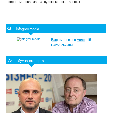
сирого молока, масла, сухого молока та інших.
Infagro>media
Ваш
путівник
по
молочній
галузі
України
Думка експерта