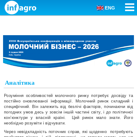
ENG
Skip to content
Аналітика
Розуміння особливостей молочного ринку потребує досвіду та
постійно оновлюваної інформації. Молочний ринок складний і
специфічний. Він залежить від безлічі факторів, починаючи від
погодних умов десь у зовсім іншій частині світу, і до політичної
кон’юнктури у власній країні. Цей ринок мало знати. Його
необхідно розуміти і відчувати.
Через невідкладність поточних справ, які щоденно потребують