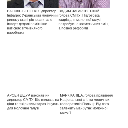
ВАСИЛЬ ВІНТОНЯК, директор
ВАДИМ ЧАГАРОВСЬКИЙ,
Інфагро: Український молочний
голова СМПУ: Підготовка
ринок у стані рівноваги, але
кадрів для молочної галузі
імпорт дедалі помітніше
потребує не косметичних змін,
витісняє вітчизняного
а повної реформи
виробника
АРСЕН ДІДУР, виконавчий
МАРК КАПІЦА, голова правління
директор СМПУ: Що впливає на
Національної спілки молочних
ціни та які ризики зараз існують
кооперативів Польщі: Від чого
для молочної галузі
залежить майбутнє молочної
галузі?