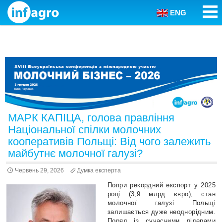
ENG
Skip to content
МАРК КАПІЦА, голова правління
Національної спілки молочних
кооперативів Польщі: Від чого залежить
майбутнє молочної галузі?
Червень 29, 2026
Думка експерта
Попри рекордний експорт у 2025
році (3,9 млрд євро), стан
молочної галузі Польщі
залишається дуже неоднорідним.
Поряд із сучасними лідерами