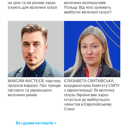
на ціни та які ризики зараз
молочних кооперативів
існують для молочної галузі
Польщі: Від чого залежить
майбутнє молочної галузі?
МАКСИМ ФАСТЄЄВ, партнер
ЄЛИЗАВЕТА СВЯТКІВСЬКА,
проектів Інфагро: Про тренди
координаторка Комітету СМПУ
світового та українського
з євроінтеграції: Як молочна
молочних ринків
галузь України вже зараз
готується до майбутнього
членства в Європейському
Союзі
Всі думки експертів >