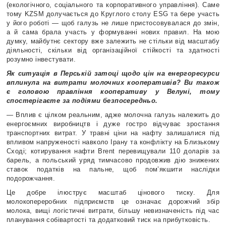
(екологічного, соціального та корпоративного управління). Саме
тому KZSM долучається до Круглого столу ESG та бере участь
у його роботі — щоб галузь не лише пристосовувалася до змін,
а й сама брала участь у формуванні нових правил. На мою
думку, майбутнє сектору вже залежить не стільки від масштабу
діяльності, скільки від організаційної стійкості та здатності
розумно інвестувати.
Як ситуація в Перській затоці щодо цін на енергоресурси
вплинула на витрати молочних кооперативів? Ви також
є головою правління кооперативу у Велуні, тому
спостерігаєте за подіями безпосередньо.
— Вплив є цілком реальним, адже молочна галузь належить до
енергоємних виробництв і дуже гостро відчуває зростання
транспортних витрат. У травні ціни на нафту залишалися під
впливом напруженості навколо Ірану та конфлікту на Близькому
Сході; котирування нафти Brent перевищували 110 доларів за
барель, а польський уряд тимчасово продовжив дію знижених
ставок податків на пальне, щоб пом’якшити наслідки
подорожчання.
Це добре ілюструє масштаб цінового тиску. Для
молокопереробних підприємств це означає дорожчий збір
молока, вищі логістичні витрати, більшу невизначеність під час
планування собівартості та додатковий тиск на прибутковість.