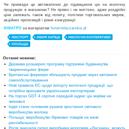
Чи призведе це автоматично до підвищення цін на молочну
продукцію в магазинах? Не прямо і не миттєво, адже роздрібні
ціни залежать також від попиту, політики торговельних мереж,
акційних пропозицій і рівня конкуренції.
ІНФАГРО
за матеріалом
forummleczarskie.pl
#ЕКСПОРТ
#МАРК КАПІЦА
#МОЛОЧНІ КООПЕРАТИВИ
#ПОЛЬЩА
Останні новини:
Держава розширює програму підтримки будівництва
тваринницьких ферм
Британські фермери збільшують продажі через автомати
самообслуговування
Нові правила ЄС щодо імпорту молочної продукції: що
потрібно врахувати українським експортерам
На торгах GDT 4 серпня середній індекс цін майже не
змінився
Індія стане головним рушієм зростання світового
виробництва молока
Польща: виробництво біржових товарів на межі
рентабельності
Росія знищила склад виробника морозива «Ласунка»: можуть