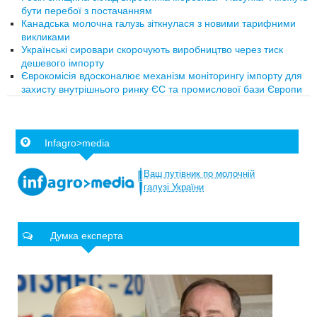
бути перебої з постачанням
Канадська молочна галузь зіткнулася з новими тарифними
викликами
Українські сировари скорочують виробництво через тиск
дешевого імпорту
Єврокомісія вдосконалює механізм моніторингу імпорту для
захисту внутрішнього ринку ЄС та промислової бази Європи
Infagro>media
Ваш
путівник
по
молочній
галузі
України
Думка експерта