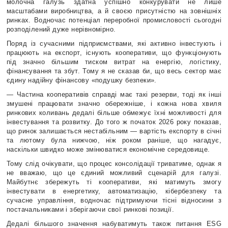
молочна галузь здатна успішно конкурувати не лише
масштабами виробництва, а й своєю присутністю на зовнішніх
ринках. Водночас потенціал переробної промисловості сьогодні
розподілений дуже нерівномірно.
Поряд із сучасними підприємствами, які активно інвестують і
працюють на експорт, існують кооперативи, що функціонують
під значно більшим тиском витрат на енергію, логістику,
фінансування та збут. Тому я не сказав би, що весь сектор має
єдину надійну фінансову «подушку безпеки».
— Частина кооперативів справді має такі резерви, тоді як інші
змушені працювати значно обережніше, і кожна нова хвиля
ринкових коливань дедалі більше обмежує їхні можливості для
інвестування та розвитку. До того ж початок 2026 року показав,
що ринок залишається нестабільним — вартість експорту в січні
та лютому була нижчою, ніж роком раніше, що нагадує,
наскільки швидко може змінюватися економічне середовище.
Тому слід очікувати, що процес консолідації триватиме, однак я
не вважаю, що це єдиний можливий сценарій для галузі.
Майбутнє збережуть ті кооперативи, які матимуть змогу
інвестувати в енергетику, автоматизацію, кібербезпеку та
сучасне управління, водночас підтримуючи тісні відносини з
постачальниками і зберігаючи свої ринкові позиції.
Дедалі більшого значення набуватимуть також питання ESG