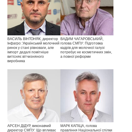
ВАСИЛЬ ВІНТОНЯК, директор
ВАДИМ ЧАГАРОВСЬКИЙ,
Інфагро: Український молочний
голова СМПУ: Підготовка
ринок у стані рівноваги, але
кадрів для молочної галузі
імпорт дедалі помітніше
потребує не косметичних змін,
витісняє вітчизняного
а повної реформи
виробника
АРСЕН ДІДУР, виконавчий
МАРК КАПІЦА, голова
директор СМПУ: Що впливає
правління Національної спілки