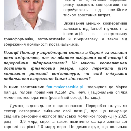
ринку працюють кооперативи, які
перебувають під постійним
тиском зростання витрат.
Виживання менших кооперативів
залежить від їхньої гнучкості та
інвестицій в енергетичну
трансформацію, автоматизацію й кібербезпеку, а також від
збереження лояльності постачальників.
Позиції Польщі у виробництві молока в Європі за останні
роки зміцнилися, але чи вдалося зміцнити свої позиції й
переробним підприємствам? Чи мають кооперативи
достатній фінансовий резерв, щоб пережити різкі
коливання ринкової кон’юнктури, чи слід очікувати
подальшого скорочення їхньої кількості?
Із цими запитаннями
forummleczarskie.pl
звернувся до
Марка
Капіци, голови правління KZSM Zw. Rew. (Національна спілка
молочних кооперативів (ревізійний союз), Польща).
— Думаю, відповідь не є однозначною. Переробна галузь як
сектор безперечно зміцнила свої позиції, про що найкраще
свідчить рекордний експорт польської молочної продукції у 2025
році — 3,9 млрд євро, а також позитивне сальдо зовнішньої
торгівлі на рівні 2,0 млрд євро. Це демонструє, що польська