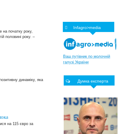
Infagro>media
 на початку року,
ій половині року. –
Ваш
путівник
по
молочній
галузі
України
 позитивну динаміку, яка
Думка експерта
лока
ися на 115 євро за