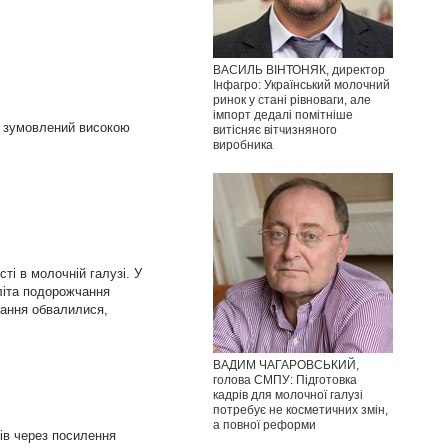
ВАСИЛЬ ВІНТОНЯК, директор
Інфагро: Український молочний
ринок у стані рівноваги, але
імпорт дедалі помітніше
, зумовлений високою
витісняє вітчизняного
виробника
ті в молочній галузі. У
 літа подорожчання
вання обвалилися,
ВАДИМ ЧАГАРОВСЬКИЙ,
голова СМПУ: Підготовка
кадрів для молочної галузі
потребує не косметичних змін,
а повної реформи
рів через посилення