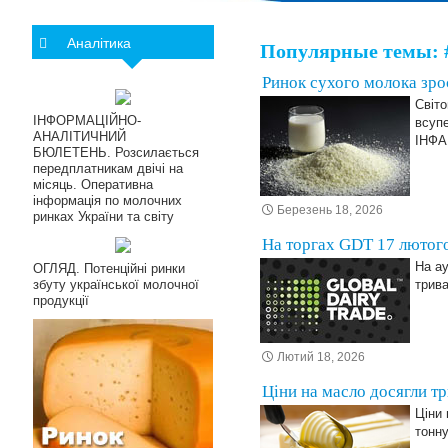
Аналітика
Популярные темы: 
Ринок сухого молока зрос
Світо
ІНФОРМАЦІЙНО-
всупе
АНАЛІТИЧНИЙ
ІНФ
БЮЛЕТЕНЬ. Розсилається
передплатникам двічі на
місяць. Оперативна
інформація по молочних
Березень 18, 2026
ринках України та світу
На торгах GDT 17 лютого
На ау
ОГЛЯД. Потенційні ринки
збуту української молочної
трива
продукції
Лютий 18, 2026
Ціни на масло досягли т
Ціни 
тонну