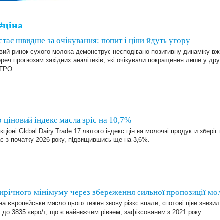
#ціна
тає швидше за очікування: попит і ціни йдуть угору
вий ринок сухого молока демонструє несподівано позитивну динаміку вже
реч прогнозам західних аналітиків, які очікували покращення лише у друг
АГРО
 ціновий індекс масла зріс на 10,7%
кціоні Global Dairy Trade 17 лютого індекс цін на молочні продукти зберіг
є з початку 2026 року, підвищившись ще на 3,6%.
рирічного мінімуму через збереження сильної пропозиції мо
на європейське масло цього тижня знову різко впали, спотові ціни знизил
 до 3835 євро/т, що є найнижчим рівнем, зафіксованим з 2021 року.