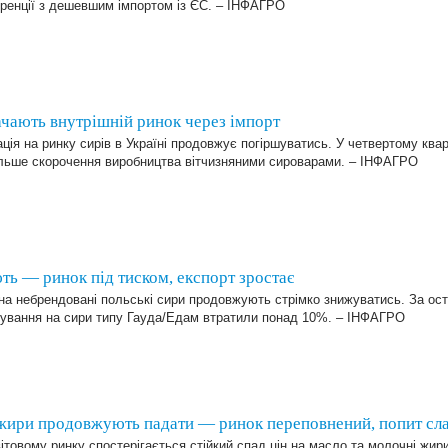
уренції з дешевшим імпортом із ЄС. – ІНФАГРО
ачають внутрішній ринок через імпорт
ція на ринку сирів в Україні продовжує погіршуватись. У четвертому квар
льше скорочення виробництва вітчизняними сироварами. – ІНФАГРО
ь — ринок під тиском, експорт зростає
на небрендовані польські сири продовжують стрімко знижуватись. За ост
рування на сири типу Гауда/Едам втратили понад 10%. – ІНФАГРО
а жири продовжують падати — ринок переповнений, попит сл
ітовому ринку спостерігається стійкий спад цін на масло та молочні жи