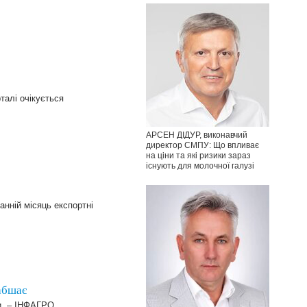
талі очікується
АРСЕН ДІДУР, виконавчий
директор СМПУ: Що впливає
на ціни та які ризики зараз
існують для молочної галузі
анній місяць експортні
абшає
ри. – ІНФАГРО