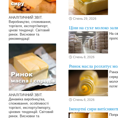
АНАЛІТИЧНИЙ ЗВІТ.
Січень 29, 2026
Виробництво, споживання,
торгівля, експорт/імпорт,
Ціни на сухе молоко зал
цінові тенденції. Світовий
На св
ринок. Висновки та
проп
рекомендації
Січень 8, 2026
Ринок масла розхитує мо
Ринок
серед
молоч
потяг
АНАЛІТИЧНИЙ ЗВІТ.
Динаміка виробництва,
Січень 6, 2026
споживання, особливості
торгівлі, експорту/імпорту,
Імпортні сири витісняют
цінових тенденцій. Світовий
Попри
ринок. Висновки та