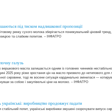
ишаються під тиском надлишкової пропозиції
ітовому ринку сухого молока зберігається понижувальний ціновий тренд
озицією та слабким попитом. – ІНФАГРО
лочну галузь
 вершкового масла залишається одним із головних чинників нестабільнос
ині 2025 року різке зростання цін на масло призвело до нетипового для
ної сировини, тоді як восени ситуація кардинально змінилася — котиру
нувши за собою і закупівельні ціни на молоко. – ІНФАГРО
ь українські: виробництво продовжує падати
 стабільний попит, українські виробники змушені скорочувати випуск си