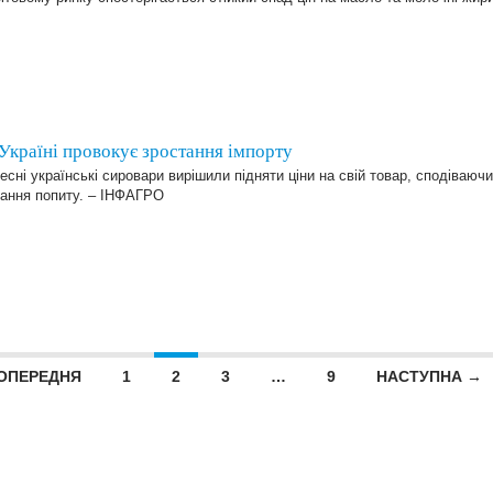
 Україні провокує зростання імпорту
есні українські сировари вирішили підняти ціни на свій товар, сподіваюч
тання попиту. – ІНФАГРО
ОПЕРЕДНЯ
1
2
3
…
9
НАСТУПНА →