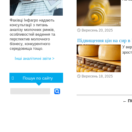
Фахівці Інфагро надають
консультації з питань
аналізу молочних ринків,
Вересень 20, 2025
особливостей ведення та
перспектив молочного
Підвищення цін на сир в
бізнесу, конкурентного
У вер
середовища тощо.
зрос
Інші аналітичні звіти >
Вересень 18, 2025
Пошук по сайту
Posts navigation
← П