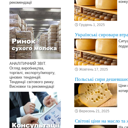
конк
рекомендації
Грудень 1, 2025
Українські сировари втр
Ситуа
пода
АНАЛІТИЧНИЙ ЗВІТ.
Огляд виробництва,
Жовтень 17, 2025
торгівлі, експорту/імпорту,
цінових тенденцій.
Польські сири дешевшают
Тенденції світового ринку.
Ціни 
Висновки та рекомендації
коти
Вересень 21, 2025
Світові ціни на масло т
На св