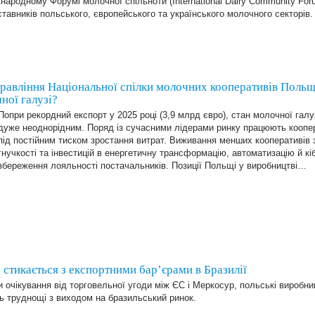
народному Форумі молочної спільноти (International Dairy Community For
тавників польського, європейського та українського молочного секторів.
авління Національної спілки молочних кооперативів Польщі
ної галузі?
Попри рекордний експорт у 2025 році (3,9 млрд євро), стан молочної гал
дуже неоднорідним. Поряд із сучасними лідерами ринку працюють коопер
під постійним тиском зростання витрат. Виживання менших кооперативів 
гнучкості та інвестицій в енергетичну трансформацію, автоматизацію й кі
збереження лояльності постачальників. Позиції Польщі у виробництві…
 стикається з експортними бар’єрами в Бразилії
 очікування від торговельної угоди між ЄС і Меркосур, польські виробни
ь труднощі з виходом на бразильський ринок.