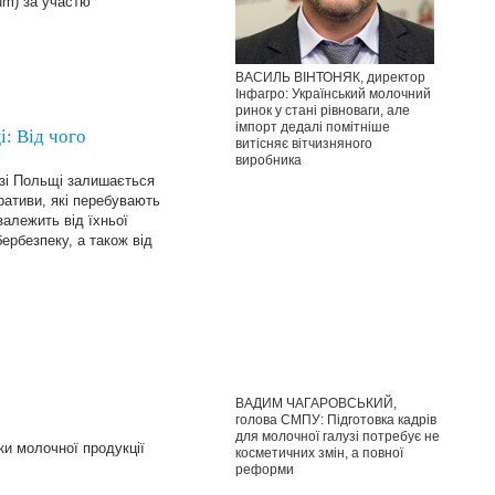
um) за участю
ВАСИЛЬ ВІНТОНЯК, директор
Інфагро: Український молочний
ринок у стані рівноваги, але
імпорт дедалі помітніше
: Від чого
витісняє вітчизняного
виробника
узі Польщі залишається
ативи, які перебувають
залежить від їхньої
бербезпеку, а також від
ВАДИМ ЧАГАРОВСЬКИЙ,
голова СМПУ: Підготовка кадрів
для молочної галузі потребує не
ки молочної продукції
косметичних змін, а повної
реформи