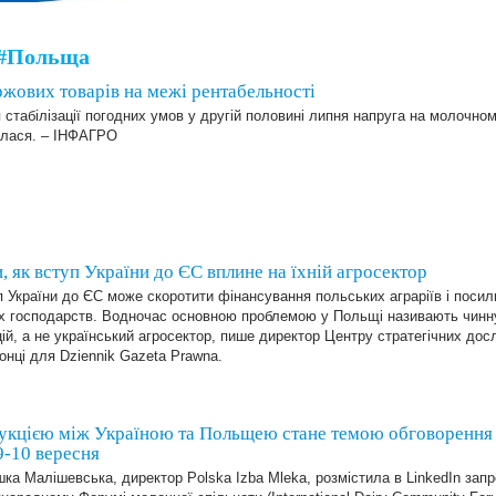
 #Польща
жових товарів на межі рентабельності
 стабілізації погодних умов у другій половині липня напруга на молочн
илася. – ІНФАГРО
 як вступ України до ЄС вплине на їхній агросектор
 України до ЄС може скоротити фінансування польських аграріїв і посил
х господарств. Водночас основною проблемою у Польщі називають чинн
ій, а не український агросектор, пише директор Центру стратегічних до
онці для Dziennik Gazeta Prawna.
кцією між Україною та Польщею стане темою обговорення н
9-10 вересня
ка Малішевська, директор Polska Izba Mleka, розмістила в LinkedIn зап