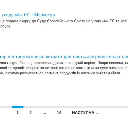
 угоду між ЄС і Меркосур
ща подала скаргу до Суду Європейського Союзу на угоду між ЄС та кра
осур).
ор під тиском кризи: витрати зростають, але ринок подає си
на галузь Польщі переживає досить складний період. Попри виклики, на
ивні тенденції: вперше за останні роки зростають ціни на сухе знежирене
о, активно розвивається сегмент продуктів із високим вмістом білка.
1
2
…
14
НАСТУПНА →