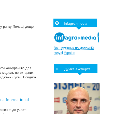
Infagro>media
ому ринку Польщі дещо
Ваш
путівник
по
молочній
галузі
України
ити конкуренцію для
Думка експерта
у модель погектарних
сліджень Лукаш Войдига
а International
рошення до участі