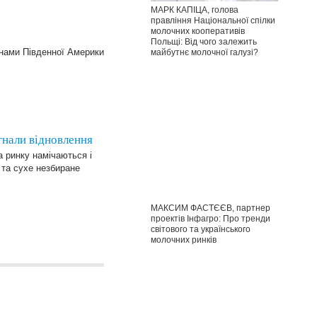
МАРК КАПІЦА, голова
правління Національної спілки
молочних кооперативів
Польщі: Від чого залежить
їнами Південної Америки
майбутнє молочної галузі?
гнали відновлення
 ринку намічаються і
 та сухе незбиране
МАКСИМ ФАСТЄЄВ, партнер
проектів Інфагро: Про тренди
світового та українського
молочних ринків