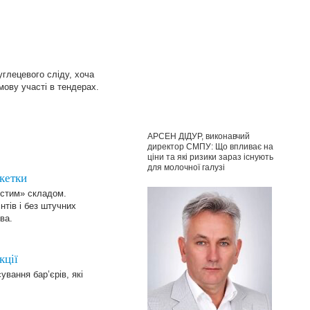
глецевого сліду, хоча
мову участі в тендерах.
АРСЕН ДІДУР, виконавчий
директор СМПУ: Що впливає на
ціни та які ризики зараз існують
для молочної галузі
кетки
истим» складом.
нтів і без штучних
ва.
кції
вання бар’єрів, які