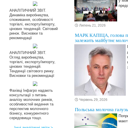
у Між
предс
АНАЛІТИЧНИЙ ЗВІТ.
Динаміка виробництва,
споживання, особливості
торгівлі, експорту/імпорту,
Липень 21, 2026
цінових тенденцій. Світовий
ринок. Висновки та
МАРК КАПІЦА, голова пр
рекомендації
залежить майбутнє молоч
АНАЛІТИЧНИЙ ЗВІТ.
Огляд виробництва,
торгівлі, експорту/імпорту,
цінових тенденцій.
Тенденції світового ринку.
Висновки та рекомендації
Фахівці Інфагро надають
консультації з питань
аналізу молочних ринків,
Червень 29, 2026
особливостей ведення та
перспектив молочного
Польська молочна галузь
бізнесу, конкурентного
Попри
середовища тощо.
мают
Інші аналітичні звіти >