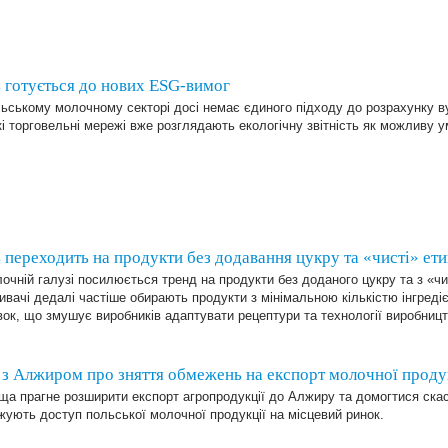
 готується до нових ESG-вимог
ьському молочному секторі досі немає єдиного підходу до розрахунку ву
і торговельні мережі вже розглядають екологічну звітність як можливу у
 переходить на продукти без додавання цукру та «чисті» ети
очній галузі посилюється тренд на продукти без доданого цукру та з «ч
вачі дедалі частіше обирають продукти з мінімальною кількістю інгредіє
ок, що змушує виробників адаптувати рецептури та технології виробницт
з Алжиром про зняття обмежень на експорт молочної проду
а прагне розширити експорт агропродукції до Алжиру та домогтися скасу
ують доступ польської молочної продукції на місцевий ринок.