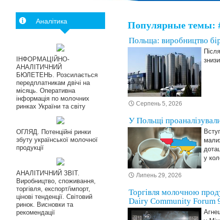
Аналітика
Популярные темы:
Польща: виробництво бір
Після
ІНФОРМАЦІЙНО-
зниз
АНАЛІТИЧНИЙ
БЮЛЕТЕНЬ. Розсилається
передплатникам двічі на
місяць. Оперативна
інформація по молочних
Серпень 5, 2026
ринках України та світу
У Польщі проаналізували,
Вступ
ОГЛЯД. Потенційні ринки
збуту української молочної
мали
продукції
дотац
у кол
АНАЛІТИЧНИЙ ЗВІТ.
Липень 29, 2026
Виробництво, споживання,
торгівля, експорт/імпорт,
Торгівля молочною проду
цінові тенденції. Світовий
Dairy Community Forum 
ринок. Висновки та
Агнеш
рекомендації