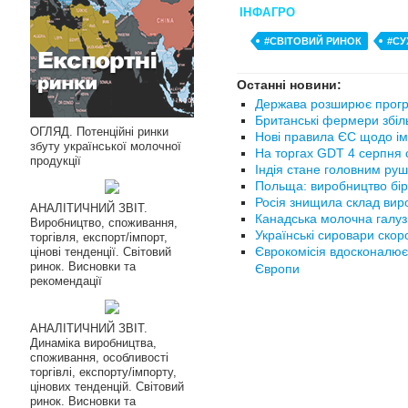
ІНФАГРО
#СВІТОВИЙ РИНОК
#СУ
Останні новини:
Держава розширює прогр
Британські фермери збіл
ОГЛЯД. Потенційні ринки
Нові правила ЄС щодо ім
збуту української молочної
На торгах GDT 4 серпня с
продукції
Індія стане головним руш
Польща: виробництво бір
Росія знищила склад вир
АНАЛІТИЧНИЙ ЗВІТ.
Канадська молочна галуз
Виробництво, споживання,
Українські сировари ско
торгівля, експорт/імпорт,
Єврокомісія вдосконалює
цінові тенденції. Світовий
ринок. Висновки та
Європи
рекомендації
АНАЛІТИЧНИЙ ЗВІТ.
Динаміка виробництва,
споживання, особливості
торгівлі, експорту/імпорту,
цінових тенденцій. Світовий
ринок. Висновки та