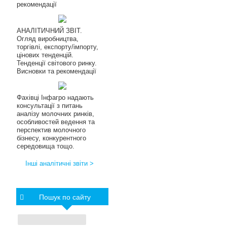
рекомендації
АНАЛІТИЧНИЙ ЗВІТ.
Огляд виробництва,
торгівлі, експорту/імпорту,
цінових тенденцій.
Тенденції світового ринку.
Висновки та рекомендації
Фахівці Інфагро надають
консультації з питань
аналізу молочних ринків,
особливостей ведення та
перспектив молочного
бізнесу, конкурентного
середовища тощо.
Інші аналітичні звіти >
Пошук по сайту