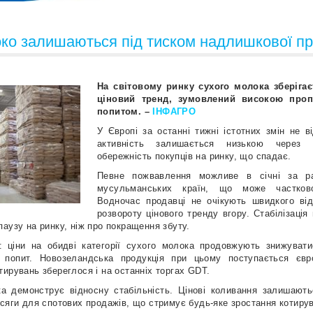
око залишаються під тиском надлишкової пр
На світовому ринку сухого молока зберіга
ціновий тренд, зумовлений високою проп
попитом. –
ІНФАГРО
У Європі за останні тижні істотних змін не в
активність залишається низькою через 
обережність покупців на ринку, що спадає.
Певне пожвавлення можливе в січні за р
мусульманських країн, що може частков
Водночас продавці не очікують швидкого ві
розвороту цінового тренду вгору. Стабілізація
аузу на ринку, ніж про покращення збуту.
а: ціни на обидві категорії сухого молока продовжують знижуват
й попит. Новозеландська продукція при цьому поступається євр
ирувань збереглося і на останніх торгах GDT.
 демонструє відносну стабільність. Цінові коливання залишають
бсяги для спотових продажів, що стримує будь-яке зростання котиру