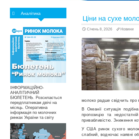
Аналітика
Ціни на сухе мол
Січень 8, 2026
Новини
ІНФОРМАЦІЙНО-
АНАЛІТИЧНИЙ
БЮЛЕТЕНЬ. Розсилається
молоко радше свідчить про п
передплатникам двічі на
місяць. Оперативна
В Океанії ситуація подібн
інформація по молочних
пропозицію та недостатні
ринках України та світу
привабливістю. Зниження кот
У США ринок сухого молока
слабкий, водночас наявні о