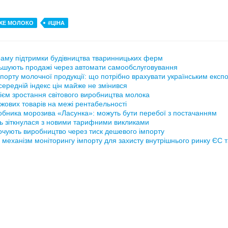
ХЕ МОЛОКО
#ЦІНА
аму підтримки будівництва тваринницьких ферм
ьшують продажі через автомати самообслуговування
порту молочної продукції: що потрібно врахувати українським експ
ередній індекс цін майже не змінився
ієм зростання світового виробництва молока
жових товарів на межі рентабельності
обника морозива «Ласунка»: можуть бути перебої з постачанням
ь зіткнулася з новими тарифними викликами
рочують виробництво через тиск дешевого імпорту
 механізм моніторингу імпорту для захисту внутрішнього ринку ЄС 