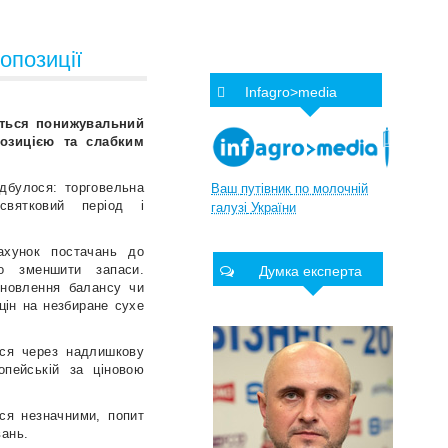
опозиції
Infagro>media
ється понижувальний
озицією та слабким
ідбулося: торговельна
Ваш
путівник
по
молочній
святковий період і
галузі
України
ахунок постачань до
о зменшити запаси.
Думка експерта
дновлення балансу чи
 цін на незбиране сухе
ися через надлишкову
опейській за ціновою
ся незначними, попит
вань.