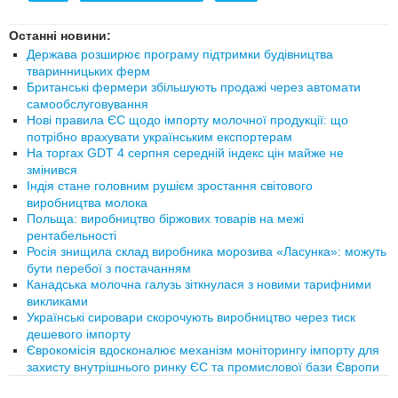
Останні новини:
Держава розширює програму підтримки будівництва
тваринницьких ферм
Британські фермери збільшують продажі через автомати
самообслуговування
Нові правила ЄС щодо імпорту молочної продукції: що
потрібно врахувати українським експортерам
На торгах GDT 4 серпня середній індекс цін майже не
змінився
Індія стане головним рушієм зростання світового
виробництва молока
Польща: виробництво біржових товарів на межі
рентабельності
Росія знищила склад виробника морозива «Ласунка»: можуть
бути перебої з постачанням
Канадська молочна галузь зіткнулася з новими тарифними
викликами
Українські сировари скорочують виробництво через тиск
дешевого імпорту
Єврокомісія вдосконалює механізм моніторингу імпорту для
захисту внутрішнього ринку ЄС та промислової бази Європи