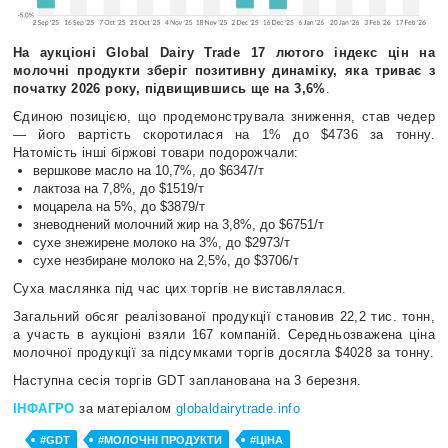
На аукціоні Global Dairy Trade 17 лютого індекс цін на
молочні продукти зберіг позитивну динаміку, яка триває з
початку 2026 року, підвищившись ще на 3,6%
.
Єдиною позицією, що продемонструвала зниження, став чедер
— його вартість скоротилася на 1% до $4736 за тонну.
Натомість інші біржові товари подорожчали:
вершкове масло на 10,7%, до $6347/т
лактоза на 7,8%, до $1519/т
моцарела на 5%, до $3879/т
зневоднений молочний жир на 3,8%, до $6751/т
сухе знежирене молоко на 3%, до $2973/т
сухе незбиране молоко на 2,5%, до $3706/т
Суха маслянка під час цих торгів не виставлялася.
Загальний обсяг реалізованої продукції становив 22,2 тис. тонн,
а участь в аукціоні взяли 167 компаній. Середньозважена ціна
молочної продукції за підсумками торгів досягла $4028 за тонну.
Наступна сесія торгів GDT запланована на 3 березня.
ІНФАГРО
за матеріалом
globaldairytrade.info
#GDT
#МОЛОЧНІ ПРОДУКТИ
#ЦІНА