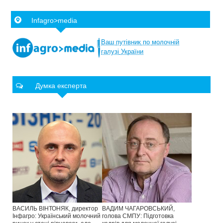
Infagro>media
Ваш
путівник
по
молочній
галузі
України
Думка експерта
ВАСИЛЬ ВІНТОНЯК, директор
ВАДИМ ЧАГАРОВСЬКИЙ,
Інфагро: Український молочний
голова СМПУ: Підготовка