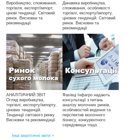
Виробництво, споживання,
Динаміка виробництва,
торгівля, експорт/імпорт,
споживання, особливості
цінові тенденції. Світовий
торгівлі, експорту/імпорту,
ринок. Висновки та
цінових тенденцій. Світовий
рекомендації
ринок. Висновки та
рекомендації
АНАЛІТИЧНИЙ ЗВІТ.
Фахівці Інфагро надають
Огляд виробництва,
консультації з питань
торгівлі, експорту/імпорту,
аналізу молочних ринків,
цінових тенденцій.
особливостей ведення та
Тенденції світового ринку.
перспектив молочного
Висновки та рекомендації
бізнесу, конкурентного
середовища тощо.
Інші аналітичні звіти >