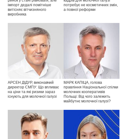
ринок у стані рівноваги, але
кадрів для молочної галузі
імпорт дедалі помітніше
потребує не косметичних змін,
витісняє вітчизняного
а повної реформи
виробника
АРСЕН ДІДУР, виконавчий
МАРК КАПІЦА, голова
директор СМПУ: Що впливає
правління Національної спілки
на ціни та які ризики зараз
молочних кооперативів
існують для молочної галузі
Польщі: Від чого залежить
майбутнє молочної галузі?