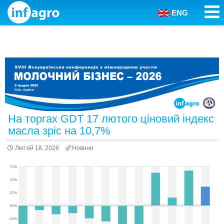
ENG
Skip to content
На торгах GDT 17 лютого ціновий індекс
масла зріс на 10,7%
Лютий 18, 2026
Новини