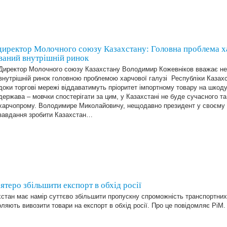
директор Молочного союзу Казахстану: Головна проблема ха
ваний внутрішній ринок
Директор Молочного союзу Казахстану Володимир Кожевніков вважає н
внутрішній ринок головною проблемою харчової галузі Республіки Казахс
доки торгові мережі віддаватимуть пріоритет імпортному товару на шкоду
держава – мовчки спостерігати за цим, у Казахстані не буде сучасного т
харчопрому. Володимире Миколайовичу, нещодавно президент у своєму 
завдання зробити Казахстан…
ятеро збільшити експорт в обхід росії
стан має намір суттєво збільшити пропускну спроможність транспортних
ляють вивозити товари на експорт в обхід росії. Про це повідомляє PiM