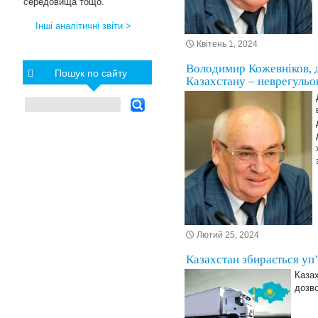
середовища тощо.
Інші аналітичні звіти >
Квітень 1, 2024
Володимир Кожевніков, 
Пошук по сайту
Казахстану – неврегульо
Лютий 25, 2024
Казахстан збирається упʼ
Казах
дозво