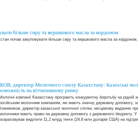
увати більше сиру та вершкового масла за кордоном
стан почав закуповувати більше сиру та вершкового масла за кордоном,
 директор Молочного союзу Казахстану: Казахські моло
роможність на вітчизняному ринку
Молочні компанії Казахстану програють конкурентну боротьбу на рідній з
російським молочним компаніям, які мають значну державну допомогу, 
Кожевніков, директор казахської молочної спілки, місцевому виданню пре
молочники мають право на державну допомогу з державного бюджету. У 
розраховував виділити 11,2 млрд тенге (24,8 млн доларів США) на підт