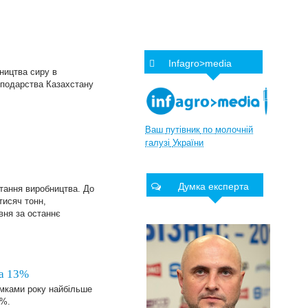
Infagro>media
бництва сиру в
осподарства Казахстану
Ваш
путівник
по
молочній
галузі
України
Думка експерта
тання виробництва. До
тисяч тонн,
вня за останнє
на 13%
умками року найбільше
3%.