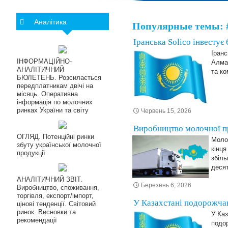
Аналітика
Популярные темы: 
Іранська Solico інвестує
Іранс
ІНФОРМАЦІЙНО-
Алмат
АНАЛІТИЧНИЙ
та ко
БЮЛЕТЕНЬ. Розсилається
передплатникам двічі на
місяць. Оперативна
інформація по молочних
ринках України та світу
Червень 15, 2026
Виробництво молочної пр
ОГЛЯД. Потенційні ринки
Моло
збуту української молочної
кінця
продукції
збіль
десят
АНАЛІТИЧНИЙ ЗВІТ.
Березень 6, 2026
Виробництво, споживання,
торгівля, експорт/імпорт,
У Казахстані подорожчав
цінові тенденції. Світовий
ринок. Висновки та
У Каз
рекомендації
подор