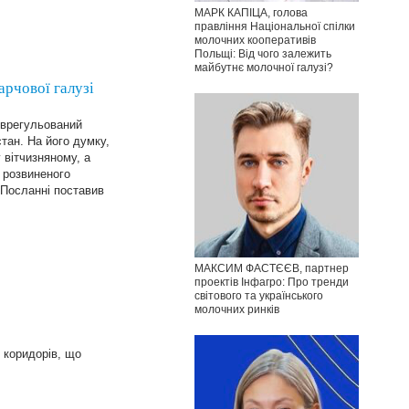
МАРК КАПІЦА, голова
правління Національної спілки
молочних кооперативів
Польщі: Від чого залежить
майбутнє молочної галузі?
рчової галузі
еврегульований
тан. На його думку,
 вітчизняному, а
а розвиненого
Посланні поставив
МАКСИМ ФАСТЄЄВ, партнер
проектів Інфагро: Про тренди
світового та українського
молочних ринків
 коридорів, що
.