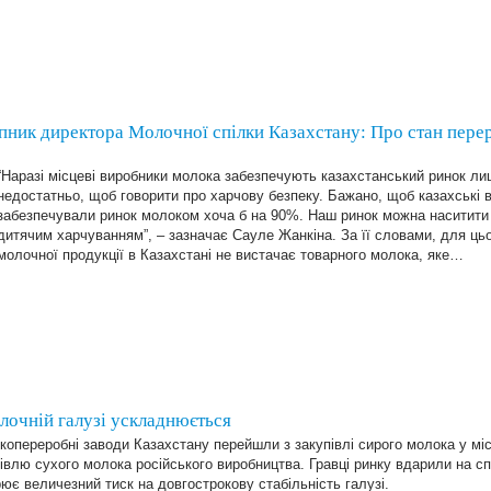
ик директора Молочної спілки Казахстану: Про стан перер
“Наразі місцеві виробники молока забезпечують казахстанський ринок л
недостатньо, щоб говорити про харчову безпеку. Бажано, щоб казахські 
забезпечували ринок молоком хоча б на 90%. Наш ринок можна наситити
дитячим харчуванням”, – зазначає Сауле Жанкіна. За її словами, для ць
молочної продукції в Казахстані не вистачає товарного молока, яке…
олочній галузі ускладнюється
опереробні заводи Казахстану перейшли з закупівлі сирого молока у мі
івлю сухого молока російського виробництва. Гравці ринку вдарили на с
ює величезний тиск на довгострокову стабільність галузі.