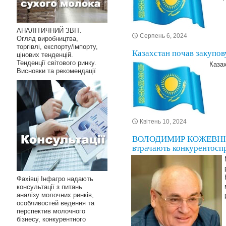
АНАЛІТИЧНИЙ ЗВІТ.
Серпень 6, 2024
Огляд виробництва,
торгівлі, експорту/імпорту,
Казахстан почав закупов
цінових тенденцій.
Тенденції світового ринку.
Казах
Висновки та рекомендації
Квітень 10, 2024
ВОЛОДИМИР КОЖЕВНІКОВ,
втрачають конкурентосп
Фахівці Інфагро надають
консультації з питань
аналізу молочних ринків,
особливостей ведення та
перспектив молочного
бізнесу, конкурентного