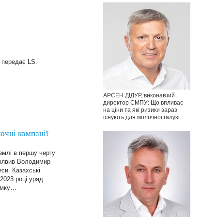
 передає LS.
АРСЕН ДІДУР, виконавчий
директор СМПУ: Що впливає
на ціни та які ризики зараз
існують для молочної галузі
чні компанії
емлі в першу чергу
заявив Володимир
си. Казахські
2023 році уряд
римку…