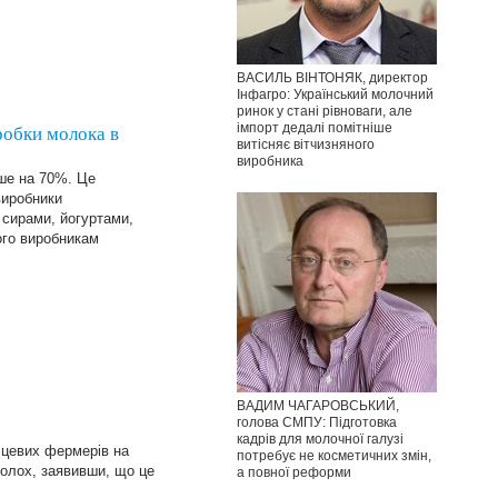
ВАСИЛЬ ВІНТОНЯК, директор
Інфагро: Український молочний
ринок у стані рівноваги, але
імпорт дедалі помітніше
обки молока в
витісняє вітчизняного
виробника
ише на 70%. Це
виробники
 сирами, йогуртами,
ого виробникам
ВАДИМ ЧАГАРОВСЬКИЙ,
голова СМПУ: Підготовка
кадрів для молочної галузі
сцевих фермерів на
потребує не косметичних змін,
полох, заявивши, що це
а повної реформи