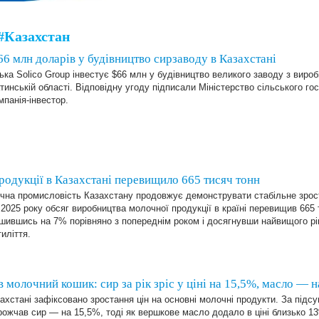
#Казахстан
 66 млн доларів у будівництво сирзаводу в Казахстані
ька Solico Group інвестує $66 млн у будівництво великого заводу з виро
инській області. Відповідну угоду підписали Міністерство сільського г
мпанія-інвестор.
одукції в Казахстані перевищило 665 тисяч тонн
чна промисловість Казахстану продовжує демонструвати стабільне зрос
 2025 року обсяг виробництва молочної продукції в країні перевищив 665 
шившись на 7% порівняно з попереднім роком і досягнувши найвищого рі
иліття.
 молочний кошик: сир за рік зріс у ціні на 15,5%, масло — 
ахстані зафіксовано зростання цін на основні молочні продукти. За підс
ожчав сир — на 15,5%, тоді як вершкове масло додало в ціні близько 1