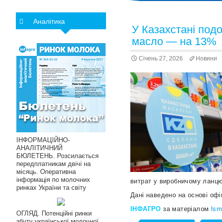
Аналітика
У Казахстані подо
масло — на 13%
Січень 27, 2026
Новини
ІНФОРМАЦІЙНО-
АНАЛІТИЧНИЙ
БЮЛЕТЕНЬ. Розсилається
передплатникам двічі на
місяць. Оперативна
інформація по молочних
витрат у виробничому ланцю
ринках України та світу
Дані наведено на основі офі
ІНФАГРО
за матеріалом
lsm
ОГЛЯД. Потенційні ринки
збуту української молочної