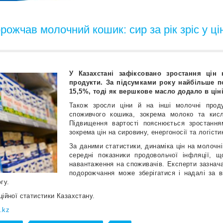
рожчав молочний кошик: сир за рік зріс у ці
У Казахстані зафіксовано зростання цін
продукти. За підсумками року найбільше 
15,5%, тоді як вершкове масло додало в цін
Також зросли ціни й на інші молочні прод
споживчого кошика, зокрема молоко та кис
Підвищення вартості пояснюється зростання
зокрема цін на сировину, енергоносії та логісти
За даними статистики, динаміка цін на молочн
середні показники продовольчої інфляції, 
навантаження на споживачів. Експерти зазнач
подорожчання може зберігатися і надалі за ві
гу.
ційної статистики Казахстану.
.kz