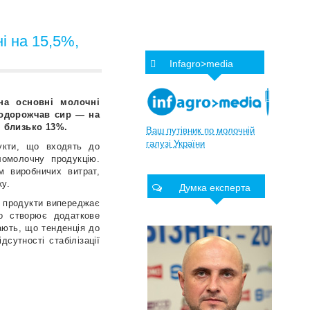
ні на 15,5%,
Infagro>media
 на основні молочні
подорожчав сир — на
і близько 13%.
Ваш
путівник
по
молочній
галузі
України
укти, що входять до
ломолочну продукцію.
м виробничих витрат,
ку.
Думка експерта
і продукти випереджає
що створює додаткове
ають, що тенденція до
дсутності стабілізації