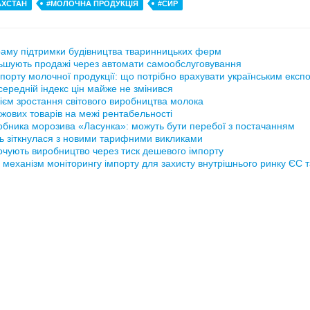
АХСТАН
#МОЛОЧНА ПРОДУКЦІЯ
#СИР
аму підтримки будівництва тваринницьких ферм
ьшують продажі через автомати самообслуговування
порту молочної продукції: що потрібно врахувати українським експ
ередній індекс цін майже не змінився
ієм зростання світового виробництва молока
жових товарів на межі рентабельності
обника морозива «Ласунка»: можуть бути перебої з постачанням
ь зіткнулася з новими тарифними викликами
рочують виробництво через тиск дешевого імпорту
 механізм моніторингу імпорту для захисту внутрішнього ринку ЄС 