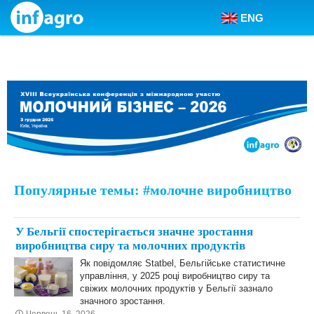
ENG
Skip to content
Популярные темы: #молочне виробництво
У Бельгії спостерігається значне зростання
виробництва сиру та молочних продуктів
Як повідомляє Statbel, Бельгійське статистичне
управління, у 2025 році виробництво сиру та
свіжих молочних продуктів у Бельгії зазнало
значного зростання.