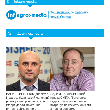
Infagro>media
Ваш
путівник
по
молочній
галузі
України
Думка експерта
ВАСИЛЬ ВІНТОНЯК, директор
ВАДИМ ЧАГАРОВСЬКИЙ,
Інфагро: Український молочний
голова СМПУ: Підготовка
ринок у стані рівноваги, але
кадрів для молочної галузі
імпорт дедалі помітніше
потребує не косметичних змін,
витісняє вітчизняного
а повної реформи