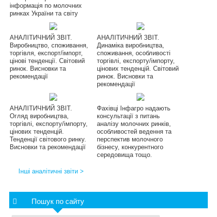
інформація по молочних
ринках України та світу
АНАЛІТИЧНИЙ ЗВІТ.
АНАЛІТИЧНИЙ ЗВІТ.
Виробництво, споживання,
Динаміка виробництва,
торгівля, експорт/імпорт,
споживання, особливості
цінові тенденції. Світовий
торгівлі, експорту/імпорту,
ринок. Висновки та
цінових тенденцій. Світовий
рекомендації
ринок. Висновки та
рекомендації
АНАЛІТИЧНИЙ ЗВІТ.
Фахівці Інфагро надають
Огляд виробництва,
консультації з питань
торгівлі, експорту/імпорту,
аналізу молочних ринків,
цінових тенденцій.
особливостей ведення та
Тенденції світового ринку.
перспектив молочного
Висновки та рекомендації
бізнесу, конкурентного
середовища тощо.
Інші аналітичні звіти >
Пошук по сайту