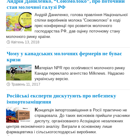
Андрій Даниленко, “Союзмолоко”, про поточний
стан молочної галузі РФ
Андрій Даниленко, голова правління Національної
спілки виробників молока “Союзмолоко” в ході
прес-конференції про розвиток молочного
господарства РФ, дав оцінку поточному стану
молочного ринку країни.
Квітень 13, 2018
Чому у канадських молочних фермерів не буває
кризи
М
атеріал NPR про особливості молочного ринку
Канади переклало агентство Milknews. Надаємо
українську версію.
Травень 11, 2017
Російські експерти дискутують про небезпеку
імпортозаміщення
К
онцепція імпортозаміщення в Росії практично не
спрацювала. До таких висновків прийшли учасники
диспуту, організованого Асоціацією незалежних
центрів економічного аналізу. Виграли в основному лише
фармацевтика і сільськогосподарські виробники.