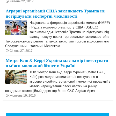
Квітень 22, 2017
Аграрні організації США закликають Трампа не
погіршувати експортні можливості
Національна федерація виробників молока (NMPF)
і Рада з молочного експорту США (USDEC)
закликали адміністрацію Трампа не відступати від
шляху пошуку нових торговельних можливостей в
Тихоокеанському регіоні, а також захистити торгові відносини між
Сполученими Штатами і Мексикою.
Січень 27, 2017
Метро Кеш & Керрі Україна має намір інвестувати
в м’ясо-молочний бізнес в Україні
ТОВ “Метро Кеш енд Керрі Україна” (Metro C&C,
Київ) розглядає можливість інвестування в
місцеве виробництво м’ясної і молочної продукції з
метою нарощування своєї частки на ринку,
повідомив комерційний директор Metro C&C Адріан Арич.
Жовтень 19, 2016