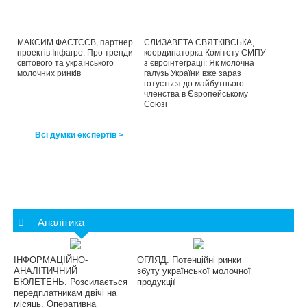
МАКСИМ ФАСТЄЄВ, партнер
ЄЛИЗАВЕТА СВЯТКІВСЬКА,
проектів Інфагро: Про тренди
координаторка Комітету СМПУ
світового та українського
з євроінтеграції: Як молочна
молочних ринків
галузь України вже зараз
готується до майбутнього
членства в Європейському
Союзі
Всі думки експертів >
Аналітика
ІНФОРМАЦІЙНО-
ОГЛЯД. Потенційні ринки
АНАЛІТИЧНИЙ
збуту української молочної
БЮЛЕТЕНЬ. Розсилається
продукції
передплатникам двічі на
місяць. Оперативна