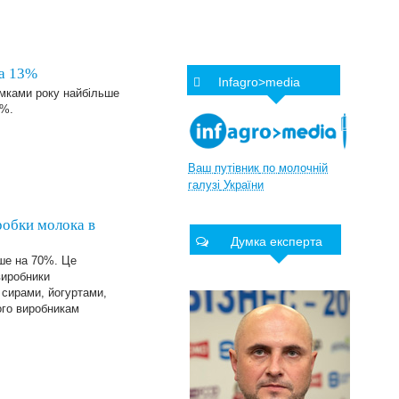
на 13%
Infagro>media
умками року найбільше
3%.
Ваш
путівник
по
молочній
галузі
України
обки молока в
Думка експерта
ише на 70%. Це
виробники
 сирами, йогуртами,
ого виробникам