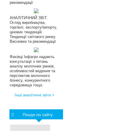
рекомендації
АНАЛІТИЧНИЙ ЗВІТ.
Огляд виробництва,
торгівлі, експорту/імпорту,
цінових тенденцій.
Тенденції світового ринку.
Висновки та рекомендації
Фахівці Інфагро надають
консультації з питань
аналізу молочних ринків,
особливостей ведення та
перспектив молочного
бізнесу, конкурентного
середовища тощо.
Інші аналітичні звіти >
Пошук по сайту