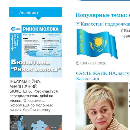
Аналітика
Популярные темы: 
У Казахстані подорожчав
У Каз
подор
Січень 27, 2026
САУЛЕ ЖАНКІНА, заступн
Казахстані
ІНФОРМАЦІЙНО-
АНАЛІТИЧНИЙ
БЮЛЕТЕНЬ. Розсилається
передплатникам двічі на
місяць. Оперативна
інформація по молочних
ринках України та світу