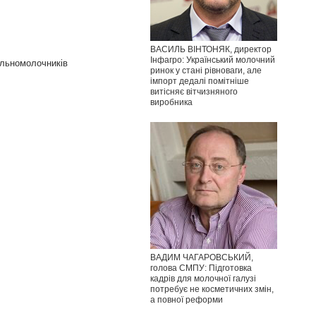
ВАСИЛЬ ВІНТОНЯК, директор
Інфагро: Український молочний
ільномолочників
ринок у стані рівноваги, але
імпорт дедалі помітніше
витісняє вітчизняного
виробника
ВАДИМ ЧАГАРОВСЬКИЙ,
голова СМПУ: Підготовка
кадрів для молочної галузі
потребує не косметичних змін,
а повної реформи