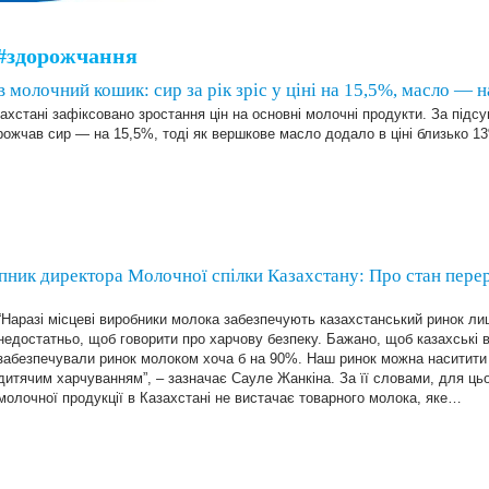
#здорожчання
 молочний кошик: сир за рік зріс у ціні на 15,5%, масло — 
ахстані зафіксовано зростання цін на основні молочні продукти. За підс
ожчав сир — на 15,5%, тоді як вершкове масло додало в ціні близько 1
ик директора Молочної спілки Казахстану: Про стан перер
“Наразі місцеві виробники молока забезпечують казахстанський ринок л
недостатньо, щоб говорити про харчову безпеку. Бажано, щоб казахські 
забезпечували ринок молоком хоча б на 90%. Наш ринок можна наситити
дитячим харчуванням”, – зазначає Сауле Жанкіна. За її словами, для ць
молочної продукції в Казахстані не вистачає товарного молока, яке…