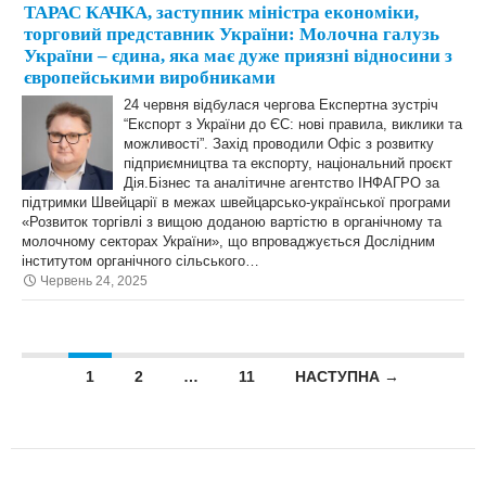
ТАРАС КАЧКА, заступник міністра економіки,
торговий представник України: Молочна галузь
України – єдина, яка має дуже приязні відносини з
європейськими виробниками
24 червня відбулася чергова Експертна зустріч
“Експорт з України до ЄС: нові правила, виклики та
можливості”. Захід проводили Офіс з розвитку
підприємництва та експорту, національний проєкт
Дія.Бізнес та аналітичне агентство ІНФАГРО за
підтримки Швейцарії в межах швейцарсько-української програми
«Розвиток торгівлі з вищою доданою вартістю в органічному та
молочному секторах України», що впроваджується Дослідним
інститутом органічного сільського…
Червень 24, 2025
Posts navigation
1
2
…
11
НАСТУПНА →