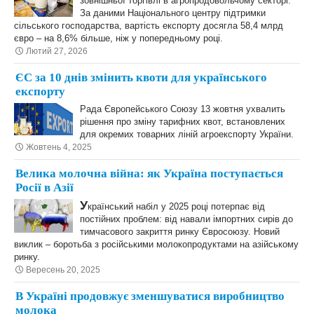
зовнішньої торгівлі в агропродовольчому секторі.
За даними Національного центру підтримки
сільського господарства, вартість експорту досягла 58,4 млрд
євро – на 8,6% більше, ніж у попередньому році.
Лютий 27, 2026
ЄС за 10 днів змінить квоти для українського
експорту
Рада Європейського Союзу 13 жовтня ухвалить
рішення про зміну тарифних квот, встановлених
для окремих товарних ліній агроекспорту України.
Жовтень 4, 2025
Велика молочна війна: як Україна поступається
Росії в Азії
У
країнський набіл у 2025 році потерпає від
постійних проблем: від навали імпортних сирів до
тимчасового закриття ринку Євросоюзу. Новий
виклик – боротьба з російськими молокопродуктами на азійському
ринку.
Вересень 20, 2025
В Україні продовжує зменшуватися виробництво
молока