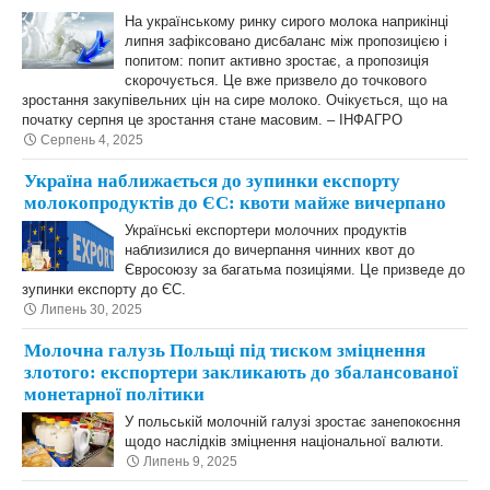
На українському ринку сирого молока наприкінці
липня зафіксовано дисбаланс між пропозицією і
попитом: попит активно зростає, а пропозиція
скорочується. Це вже призвело до точкового
зростання закупівельних цін на сире молоко. Очікується, що на
початку серпня це зростання стане масовим. – ІНФАГРО
Серпень 4, 2025
Україна наближається до зупинки експорту
молокопродуктів до ЄС: квоти майже вичерпано
Українські експортери молочних продуктів
наблизилися до вичерпання чинних квот до
Євросоюзу за багатьма позиціями. Це призведе до
зупинки експорту до ЄС.
Липень 30, 2025
Молочна галузь Польщі під тиском зміцнення
злотого: експортери закликають до збалансованої
монетарної політики
У польській молочній галузі зростає занепокоєння
щодо наслідків зміцнення національної валюти.
Липень 9, 2025