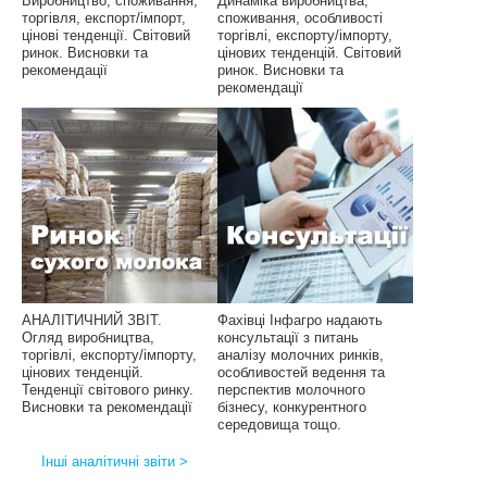
Виробництво, споживання,
Динаміка виробництва,
торгівля, експорт/імпорт,
споживання, особливості
цінові тенденції. Світовий
торгівлі, експорту/імпорту,
ринок. Висновки та
цінових тенденцій. Світовий
рекомендації
ринок. Висновки та
рекомендації
АНАЛІТИЧНИЙ ЗВІТ.
Фахівці Інфагро надають
Огляд виробництва,
консультації з питань
торгівлі, експорту/імпорту,
аналізу молочних ринків,
цінових тенденцій.
особливостей ведення та
Тенденції світового ринку.
перспектив молочного
Висновки та рекомендації
бізнесу, конкурентного
середовища тощо.
Інші аналітичні звіти >