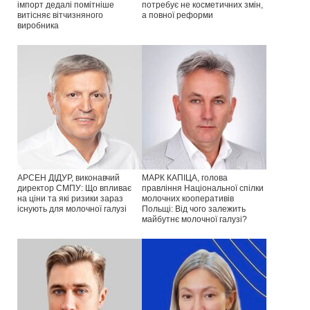
імпорт дедалі помітніше
потребує не косметичних змін,
витісняє вітчизняного
а повної реформи
виробника
АРСЕН ДІДУР, виконавчий
МАРК КАПІЦА, голова
директор СМПУ: Що впливає
правління Національної спілки
на ціни та які ризики зараз
молочних кооперативів
існують для молочної галузі
Польщі: Від чого залежить
майбутнє молочної галузі?