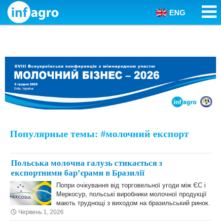
ENG
Skip to content
Популярные темы: #молочний експорт
Польська молочна галузь стикається з
експортними бар’єрами в Бразилії
Попри очікування від торговельної угоди між ЄС і
Меркосур, польські виробники молочної продукції
мають труднощі з виходом на бразильський ринок.
Червень 1, 2026