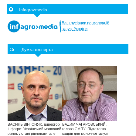
Infagro>media
Ваш
путівник
по
молочній
галузі
України
Думка експерта
ВАСИЛЬ ВІНТОНЯК, директор
ВАДИМ ЧАГАРОВСЬКИЙ,
Інфагро: Український молочний
голова СМПУ: Підготовка
ринок у стані рівноваги, але
кадрів для молочної галузі