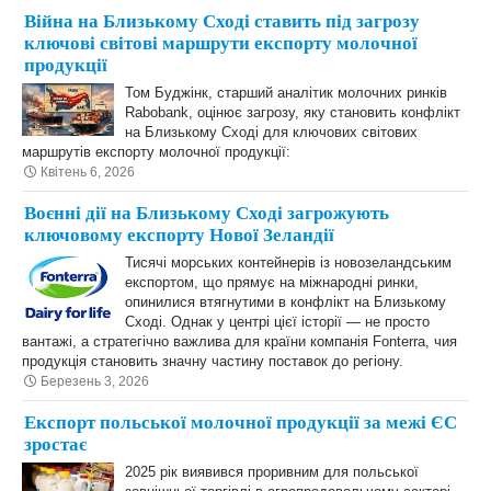
Війна на Близькому Сході ставить під загрозу
ключові світові маршрути експорту молочної
продукції
Том Буджінк, старший аналітик молочних ринків
Rabobank, оцінює загрозу, яку становить конфлікт
на Близькому Сході для ключових світових
маршрутів експорту молочної продукції:
Квітень 6, 2026
Воєнні дії на Близькому Сході загрожують
ключовому експорту Нової Зеландії
Тисячі морських контейнерів із новозеландським
експортом, що прямує на міжнародні ринки,
опинилися втягнутими в конфлікт на Близькому
Сході. Однак у центрі цієї історії — не просто
вантажі, а стратегічно важлива для країни компанія Fonterra, чия
продукція становить значну частину поставок до регіону.
Березень 3, 2026
Експорт польської молочної продукції за межі ЄС
зростає
2025 рік виявився проривним для польської