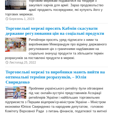
торговим мережам подаватися на тендери з
закупівлі харчів для армії. Зараз продовольство
армії продають посередники, які купують його у
торгових мережах.
Березень 1, 2023
Торговельні мережі просять Кабмін скасувати
державне регулювання цін на соціальні продукти
Ритейлери просять уряд підписати з ними та
виробниками Меморандум про відміну державного
регулювання цін з граничними надбавками на
соціально значущі продукти та збільшити термін
розрахунків за поставлені продукти в мережі.
Листопад 25, 2022
Торговельні мережі та виробники мають вийти на
оптимальні терміни розрахунків, – Юлія
Свириденко
Проблеми українського ритейлу були обговорені
під час онлайн-зустрічі представників Асоціації
ритейлерів України і найбільших торговельних
підприємств з Першим віцепрем’єр-міністром України – Міністром
економіки Юлією Свириденко та народним депутатом, головою
Комітету Верховної Ради з питань фінансів, податкової та митної