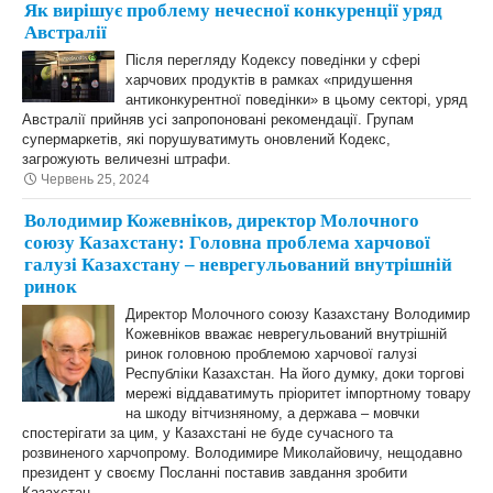
Як вирішує проблему нечесної конкуренції уряд
Австралії
Після перегляду Кодексу поведінки у сфері
харчових продуктів в рамках «придушення
антиконкурентної поведінки» в цьому секторі, уряд
Австралії прийняв усі запропоновані рекомендації. Групам
супермаркетів, які порушуватимуть оновлений Кодекс,
загрожують величезні штрафи.
Червень 25, 2024
Володимир Кожевніков, директор Молочного
союзу Казахстану: Головна проблема харчової
галузі Казахстану – неврегульований внутрішній
ринок
Директор Молочного союзу Казахстану Володимир
Кожевніков вважає неврегульований внутрішній
ринок головною проблемою харчової галузі
Республіки Казахстан. На його думку, доки торгові
мережі віддаватимуть пріоритет імпортному товару
на шкоду вітчизняному, а держава – мовчки
спостерігати за цим, у Казахстані не буде сучасного та
розвиненого харчопрому. Володимире Миколайовичу, нещодавно
президент у своєму Посланні поставив завдання зробити
Казахстан…