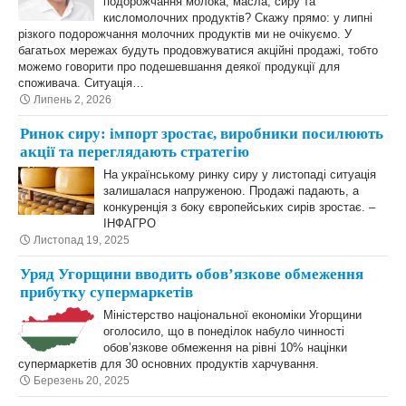
подорожчання молока, масла, сиру та
кисломолочних продуктів? Скажу прямо: у липні
різкого подорожчання молочних продуктів ми не очікуємо. У
багатьох мережах будуть продовжуватися акційні продажі, тобто
можемо говорити про подешевшання деякої продукції для
споживача. Ситуація…
Липень 2, 2026
Ринок сиру: імпорт зростає, виробники посилюють
акції та переглядають стратегію
На українському ринку сиру у листопаді ситуація
залишалася напруженою. Продажі падають, а
конкуренція з боку європейських сирів зростає. –
ІНФАГРО
Листопад 19, 2025
Уряд Угорщини вводить обовʼязкове обмеження
прибутку супермаркетів
Міністерство національної економіки Угорщини
оголосило, що в понеділок набуло чинності
обов’язкове обмеження на рівні 10% націнки
супермаркетів для 30 основних продуктів харчування.
Березень 20, 2025