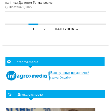
політики Данилом Гетманцевим.
Жовтень 1, 2022
Posts navigation
1
2
НАСТУПНА →
Infagro>media
Ваш
путівник
по
молочній
галузі
України
Думка експерта