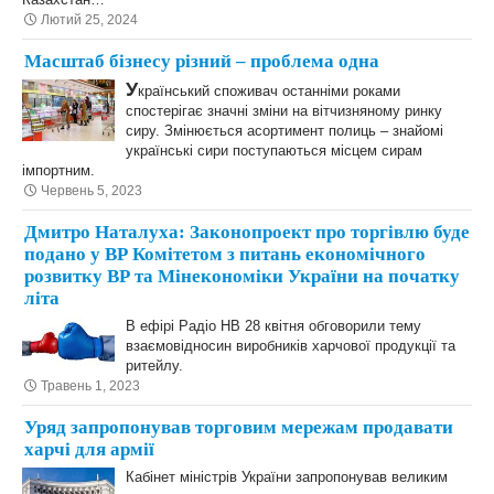
Лютий 25, 2024
Масштаб бізнесу різний – проблема одна
У
країнський споживач останніми роками
спостерігає значні зміни на вітчизняному ринку
сиру. Змінюється асортимент полиць – знайомі
українські сири поступаються місцем сирам
імпортним.
Червень 5, 2023
Дмитро Наталуха: Законопроект про торгівлю буде
подано у ВР Комітетом з питань економічного
розвитку ВР та Мінекономіки України на початку
літа
В ефірі Радіо НВ 28 квітня обговорили тему
взаємовідносин виробників харчової продукції та
ритейлу.
Травень 1, 2023
Уряд запропонував торговим мережам продавати
харчі для армії
Кабінет міністрів України запропонував великим