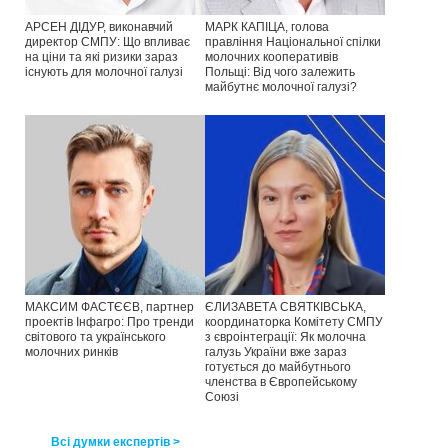
АРСЕН ДІДУР, виконавчий
МАРК КАПІЦА, голова
директор СМПУ: Що впливає
правління Національної спілки
на ціни та які ризики зараз
молочних кооперативів
існують для молочної галузі
Польщі: Від чого залежить
майбутнє молочної галузі?
МАКСИМ ФАСТЄЄВ, партнер
ЄЛИЗАВЕТА СВЯТКІВСЬКА,
проектів Інфагро: Про тренди
координаторка Комітету СМПУ
світового та українського
з євроінтеграції: Як молочна
молочних ринків
галузь України вже зараз
готується до майбутнього
членства в Європейському
Союзі
Всі думки експертів >