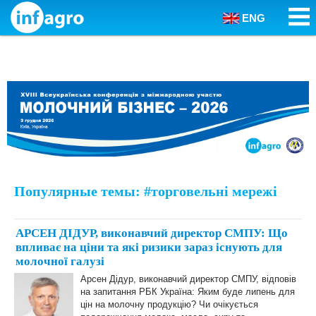
ENG
Skip to content
Популярные темы: #торговельні мережі
АРСЕН ДІДУР, виконавчий директор СМПУ: Що
впливає на ціни та які ризики зараз існують для
молочної галузі
Арсен Дідур, виконавчий директор СМПУ, відповів
на запитання РБК Україна: Яким буде липень для
цін на молочну продукцію? Чи очікується