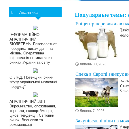
Аналітика
Популярные темы: 
Епіцентр перевиконав пла
{{unk
ІНФОРМАЦІЙНО-
молок
АНАЛІТИЧНИЙ
БЮЛЕТЕНЬ. Розсилається
передплатникам двічі на
місяць. Оперативна
інформація по молочних
ринках України та світу
Липень 30, 2026
Спека в Європі знижує в
ОГЛЯД. Потенційні ринки
Голла
збуту української молочної
У ком
продукції
білка
АНАЛІТИЧНИЙ ЗВІТ.
Виробництво, споживання,
торгівля, експорт/імпорт,
Липень 7, 2026
цінові тенденції. Світовий
ринок. Висновки та
Закупівельні ціни на мо
рекомендації
У чер