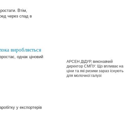
ростати. Втім,
ред через спад в
лока виробляється
ростає, однак ціновий
АРСЕН ДІДУР, виконавчий
директор СМПУ: Що впливає на
ціни та які ризики зараз існують
для молочної галузі
робітку у експортерів