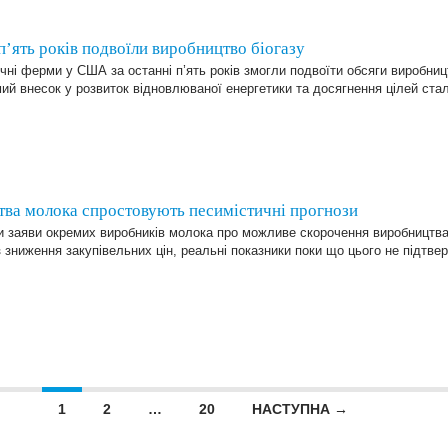
ять років подвоїли виробництво біогазу
ні ферми у США за останні п’ять років змогли подвоїти обсяги виробниц
ий внесок у розвиток відновлюваної енергетики та досягнення цілей стал
тва молока спростовують песимістичні прогнози
и заяви окремих виробників молока про можливе скорочення виробництва
 зниження закупівельних цін, реальні показники поки що цього не підт
1
2
…
20
НАСТУПНА →