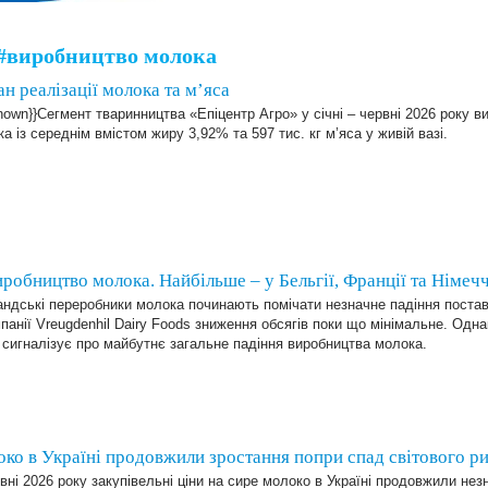
#виробництво молока
н реалізації молока та м’яса
nown}}Сегмент тваринництва «Епіцентр Агро» у січні – червні 2026 року в
а із середнім вмістом жиру 3,92% та 597 тис. кг м’яса у живій вазі.
иробництво молока. Найбільше – у Бельгії, Франції та Німеч
ндські переробники молока починають помічати незначне падіння постав
панії Vreugdenhil Dairy Foods зниження обсягів поки що мінімальне. Одна
 сигналізує про майбутнє загальне падіння виробництва молока.
локо в Україні продовжили зростання попри спад світового р
вні 2026 року закупівельні ціни на сире молоко в Україні продовжили нез