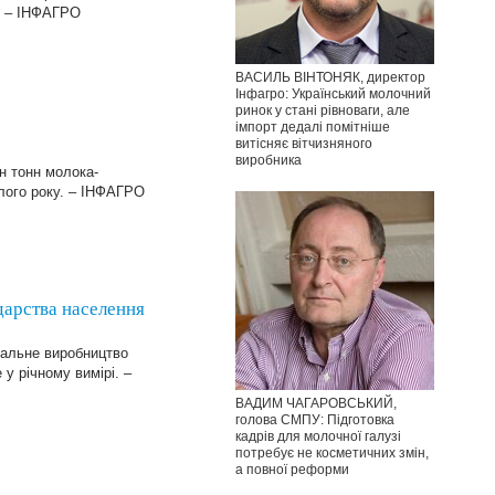
у. – ІНФАГРО
ВАСИЛЬ ВІНТОНЯК, директор
Інфагро: Український молочний
ринок у стані рівноваги, але
імпорт дедалі помітніше
витісняє вітчизняного
виробника
н тонн молока-
улого року. – ІНФАГРО
дарства населення
гальне виробництво
у річному вимірі. –
ВАДИМ ЧАГАРОВСЬКИЙ,
голова СМПУ: Підготовка
кадрів для молочної галузі
потребує не косметичних змін,
а повної реформи