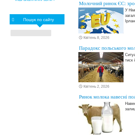
Молочний ринок ЄС: зрос
У Нім
зага
Пошук по сайту
Ірлан
Квітень 8, 2026
Парадокс польського мол
Ситу
тиск 
Квітень 2, 2026
Ринок молока навесні по
Навес
залиш