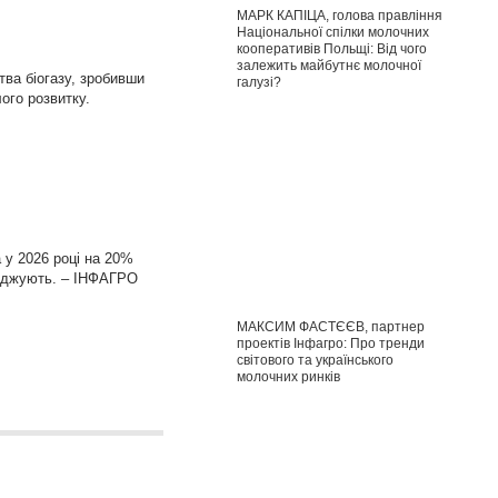
МАРК КАПІЦА, голова правління
Національної спілки молочних
кооперативів Польщі: Від чого
залежить майбутнє молочної
тва біогазу, зробивши
галузі?
ого розвитку.
 у 2026 році на 20%
верджують. – ІНФАГРО
МАКСИМ ФАСТЄЄВ, партнер
проектів Інфагро: Про тренди
світового та українського
молочних ринків