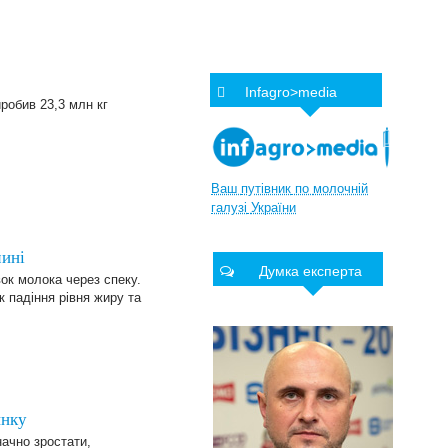
Infagro>media
иробив 23,3 млн кг
Ваш
путівник
по
молочній
галузі
України
чині
Думка експерта
ок молока через спеку.
к падіння рівня жиру та
инку
начно зростати,