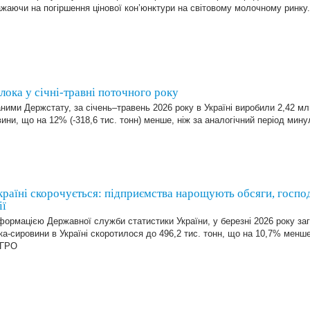
жаючи на погіршення цінової кон’юнктури на світовому молочному ринк
лока у січні-травні поточного року
ними Держстату, за січень–травень 2026 року в Україні виробили 2,42 мл
ини, що на 12% (-318,6 тис. тонн) менше, ніж за аналогічний період мин
раїні скорочується: підприємства нарощують обсяги, госпо
ії
формацією Державної служби статистики України, у березні 2026 року за
а-сировини в Україні скоротилося до 496,2 тис. тонн, що на 10,7% менше 
АГРО