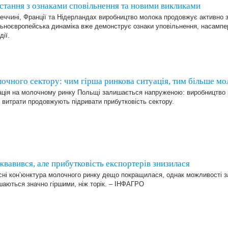
тання з ознаками сповільнення та новими викликами
еччині, Франції та Нідерландах виробництво молока продовжує активно з
льноєвропейська динаміка вже демонструє ознаки уповільнення, насампе
дії.
очного сектору: чим гірша ринкова ситуація, тим більше мо
ація на молочному ринку Польщі залишається напруженою: виробництво з
і витрати продовжують підривати прибутковість сектору.
жвавився, але прибутковість експортерів знизилася
ні кон’юнктура молочного ринку дещо покращилася, однак можливості за
аються значно гіршими, ніж торік. – ІНФАГРО