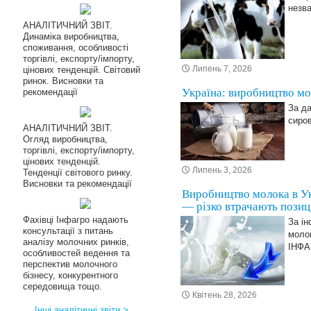
незва
АНАЛІТИЧНИЙ ЗВІТ.
Динаміка виробництва,
споживання, особливості
торгівлі, експорту/імпорту,
Липень 7, 2026
цінових тенденцій. Світовий
ринок. Висновки та
Україна: виробництво мо
рекомендації
За да
сиров
АНАЛІТИЧНИЙ ЗВІТ.
Огляд виробництва,
торгівлі, експорту/імпорту,
цінових тенденцій.
Липень 3, 2026
Тенденції світового ринку.
Висновки та рекомендації
Виробництво молока в Ук
— різко втрачають позиц
Фахівці Інфагро надають
За ін
консультації з питань
молок
аналізу молочних ринків,
ІНФ
особливостей ведення та
перспектив молочного
бізнесу, конкурентного
середовища тощо.
Квітень 28, 2026
Інші аналітичні звіти >