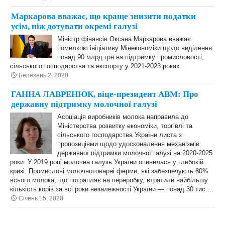
Маркарова вважає, що краще знизити податки
усім, ніж дотувати окремі галузі
Міністр фінансів Оксана Маркарова вважає
помилкою ініціативу Мінекономіки щодо виділення
понад 90 млрд грн на підтримку промисловості,
сільського господарства та експорту у 2021-2023 роках.
Березень 2, 2020
ГАННА ЛАВРЕНЮК, віце-президент АВМ: Про
державну підтримку молочної галузі
Асоціація виробників молока направила до
Міністерства розвитку економіки, торгівлі та
сільського господарства України листа з
пропозиціями щодо удосконалення механізмів
державної підтримки молочної галузі на 2020-2025
роки. У 2019 році молочна галузь України опинилася у глибокій
кризі. Промислові молочнотоварні ферми, які забезпечують 80%
всього молока, що потрапляє на переробку, втратили найбільшу
кількість корів за всі роки незалежності України — понад 30 тис.…
Січень 15, 2020