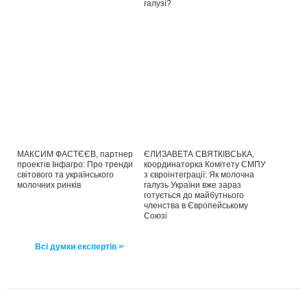
галузі?
МАКСИМ ФАСТЄЄВ, партнер
ЄЛИЗАВЕТА СВЯТКІВСЬКА,
проектів Інфагро: Про тренди
координаторка Комітету СМПУ
світового та українського
з євроінтеграції: Як молочна
молочних ринків
галузь України вже зараз
готується до майбутнього
членства в Європейському
Союзі
Всі думки експертів >