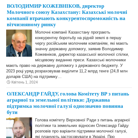
ВОЛОДИМИР КОЖЕВНІКОВ, директор
Молочного союзу Казахстану: Казахські молочні
компанії втрачають конкурентоспроможність на
вітчизняному ринку
Молочні компанії Казахстану програють
конкурентну боротьбу на рідній землі в першу
чергу російським молочним компаніям, які мають
значну державну допомогу, заявив Володимир
Кожевніков, директор казахської молочної спілки,
місцевому виданню преси. Казахські молочники
мають право на державну допомогу з державного бюджету. У
2023 році уряд розраховував виділити 11,2 млрд тенге (24,8 млн
доларів США) на підтримку…
Квітень 1, 2024
ОЛЕКСАНДР ГАЙДУ, голова Комітету ВР з питань
аграрної та земельної політики: Державна
підтримка молочної галузі однозначно повинна
бути
Голова комітету Верховної Ради з питань аграрної
політики та земельних відносин Олександр Гайду
розповів про варіанти підтримки молочної галузі,
які планують застосовувати в Україні. Про