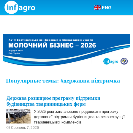
ENG
Skip to content
Популярные темы: #державна підтримка
Держава розширює програму підтримки
будівництва тваринницьких ферм
У 2026 році заплановано продовжити програму
державної підтримки будівництва та реконструкції
тваринницьких комплексів.
Серпень 7, 2026