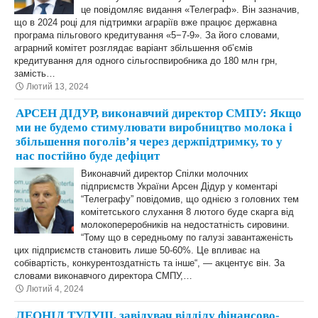
це повідомляє видання «Телеграф». Він зазначив,
що в 2024 році для підтримки аграріїв вже працює державна
програма пільгового кредитування «5−7-9». За його словами,
аграрний комітет розглядає варіант збільшення об’ємів
кредитування для одного сільгоспвиробника до 180 млн грн,
замість…
Лютий 13, 2024
АРСЕН ДІДУР, виконавчий директор СМПУ: Якщо
ми не будемо стимулювати виробництво молока і
збільшення поголів’я через держпідтримку, то у
нас постійно буде дефіцит
Виконавчий директор Спілки молочних
підприємств України Арсен Дідур у коментарі
“Телеграфу” повідомив, що однією з головних тем
комітетського слухання 8 лютого буде скарга від
молокопереробників на недостатність сировини.
“Тому що в середньому по галузі завантаженість
цих підприємств становить лише 50-60%. Це впливає на
собівартість, конкурентоздатність та інше“, — акцентує він. За
словами виконавчого директора СМПУ,…
Лютий 4, 2024
ЛЕОНІД ТУЛУШ, завідувач відділу фінансово-