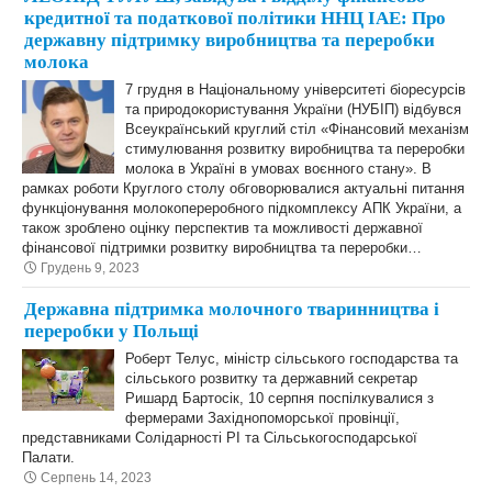
кредитної та податкової політики ННЦ ІАЕ: Про
державну підтримку виробництва та переробки
молока
7 грудня в Національному університеті біоресурсів
та природокористування України (НУБІП) відбувся
Всеукраїнський круглий стіл «Фінансовий механізм
стимулювання розвитку виробництва та переробки
молока в Україні в умовах воєнного стану». В
рамках роботи Круглого столу обговорювалися актуальні питання
функціонування молокопереробного підкомплексу АПК України, а
також зроблено оцінку перспектив та можливості державної
фінансової підтримки розвитку виробництва та переробки…
Грудень 9, 2023
Державна підтримка молочного тваринництва і
переробки у Польщі
Роберт Телус, міністр сільського господарства та
сільського розвитку та державний секретар
Ришард Бартосік, 10 серпня поспілкувалися з
фермерами Західнопоморської провінції,
представниками Солідарності РІ та Сільськогосподарської
Палати.
Серпень 14, 2023