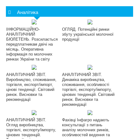
Аналітика
ІНФОРМАЦІЙНО-
ОГЛЯД. Потенційні ринки
АНАЛІТИЧНИЙ
збуту української молочної
БЮЛЕТЕНЬ. Розсилається
продукції
передплатникам двічі на
місяць. Оперативна
інформація по молочних
ринках України та світу
АНАЛІТИЧНИЙ ЗВІТ.
АНАЛІТИЧНИЙ ЗВІТ.
Виробництво, споживання,
Динаміка виробництва,
торгівля, експорт/імпорт,
споживання, особливості
цінові тенденції. Світовий
торгівлі, експорту/імпорту,
ринок. Висновки та
цінових тенденцій. Світовий
рекомендації
ринок. Висновки та
рекомендації
АНАЛІТИЧНИЙ ЗВІТ.
Фахівці Інфагро надають
Огляд виробництва,
консультації з питань
торгівлі, експорту/імпорту,
аналізу молочних ринків,
цінових тенденцій.
особливостей ведення та