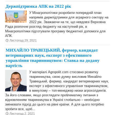
Держпідтримка АПК на 2022 рік
У Мінагрополітики розробили попередній план
напрямів держпідтримки для аграрного сектору на
2022 рік. Зважаючи на те, що невдовзі Верховна
Рада розпочне розгляд бюджету на наступний рік, в
Мінагрополітики підготували програму бюджетної допомоги для
АПК.
Листопад 29, 2021
МИХАЙЛО ТРАВЕЦЬКИЙ, фермер, кандидат
ветеринарних наук, експерт з ефективного
управління тваринництвом: Ставка на додану
вартість
У матеріалі Agropolit.com стосовно розвитку
тваринництва, свою думку висловив Михайло
Травецький, фермер, кандидат ветеринарних наук,
експерт з ефективного управління тваринництвом,
в минулому – топ-менеджер низки агрохолдингів.
За його словами, якщо розглядати проблематику питання з
відновленням тваринництва в Україні глобально – необхідно
змінювати підхід до цього на рівні країни. А для цього потрібно
зробити все, щоб…
Листопад 2, 2021