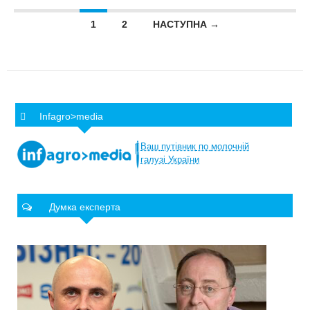
Posts navigation
1
2
НАСТУПНА →
Infagro>media
Ваш
путівник
по
молочній
галузі
України
Думка експерта