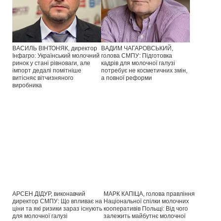
ВАСИЛЬ ВІНТОНЯК, директор
ВАДИМ ЧАГАРОВСЬКИЙ,
Інфагро: Український молочний
голова СМПУ: Підготовка
ринок у стані рівноваги, але
кадрів для молочної галузі
імпорт дедалі помітніше
потребує не косметичних змін,
витісняє вітчизняного
а повної реформи
виробника
АРСЕН ДІДУР, виконавчий
МАРК КАПІЦА, голова правління
директор СМПУ: Що впливає на
Національної спілки молочних
ціни та які ризики зараз існують
кооперативів Польщі: Від чого
для молочної галузі
залежить майбутнє молочної