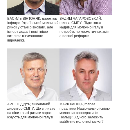
ВАСИЛЬ ВІНТОНЯК, директор
ВАДИМ ЧАГАРОВСЬКИЙ,
Інфагро: Український молочний
голова СМПУ: Підготовка
ринок у стані рівноваги, але
кадрів для молочної галузі
імпорт дедалі помітніше
потребує не косметичних змін,
витісняє вітчизняного
а повної реформи
виробника
АРСЕН ДІДУР, виконавчий
МАРК КАПІЦА, голова
директор СМПУ: Що впливає
правління Національної спілки
на ціни та які ризики зараз
молочних кооперативів
існують для молочної галузі
Польщі: Від чого залежить
майбутнє молочної галузі?