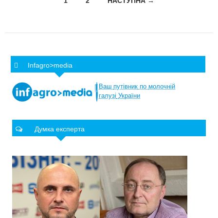
Posts navigation
1
2
НАСТУПНА →
Infagro>media
Ваш
путівник
по
молочній
галузі
України
Думка експерта