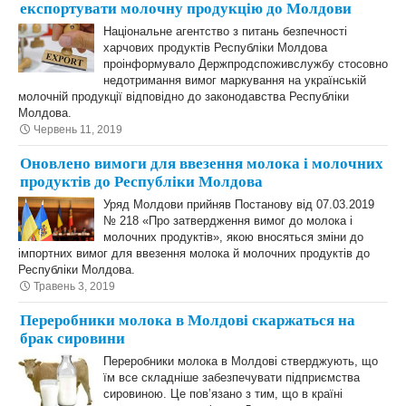
експортувати молочну продукцію до Молдови
Національне агентство з питань безпечності
харчових продуктів Республіки Молдова
проінформувало Держпродспоживслужбу стосовно
недотримання вимог маркування на українській
молочній продукції відповідно до законодавства Республіки
Молдова.
Червень 11, 2019
Оновлено вимоги для ввезення молока і молочних
продуктів до Республіки Молдова
Уряд Молдови прийняв Постанову від 07.03.2019
№ 218 «Про затвердження вимог до молока і
молочних продуктів», якою вносяться зміни до
імпортних вимог для ввезення молока й молочних продуктів до
Республіки Молдова.
Травень 3, 2019
Переробники молока в Молдові скаржаться на
брак сировини
Переробники молока в Молдові стверджують, що
їм все складніше забезпечувати підприємства
сировиною. Це пов’язано з тим, що в країні