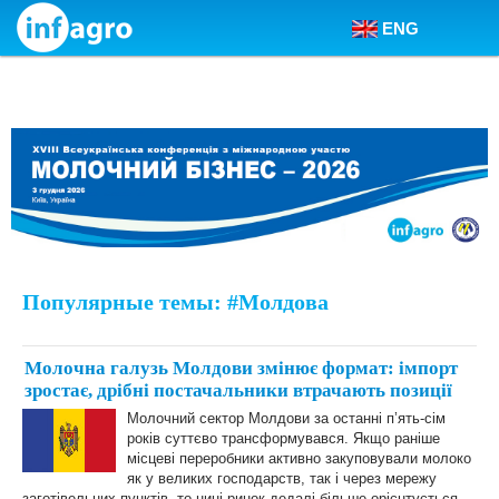
ENG
Skip to content
Популярные темы: #Молдова
Молочна галузь Молдови змінює формат: імпорт
зростає, дрібні постачальники втрачають позиції
Молочний сектор Молдови за останні п’ять-сім
років суттєво трансформувався. Якщо раніше
місцеві переробники активно закуповували молоко
як у великих господарств, так і через мережу
заготівельних пунктів, то нині ринок дедалі більше орієнтується