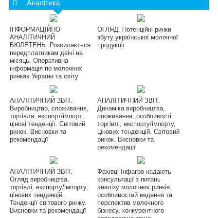
Аналітика
ІНФОРМАЦІЙНО-
ОГЛЯД. Потенційні ринки
АНАЛІТИЧНИЙ
збуту української молочної
БЮЛЕТЕНЬ. Розсилається
продукції
передплатникам двічі на
місяць. Оперативна
інформація по молочних
ринках України та світу
АНАЛІТИЧНИЙ ЗВІТ.
АНАЛІТИЧНИЙ ЗВІТ.
Виробництво, споживання,
Динаміка виробництва,
торгівля, експорт/імпорт,
споживання, особливості
цінові тенденції. Світовий
торгівлі, експорту/імпорту,
ринок. Висновки та
цінових тенденцій. Світовий
рекомендації
ринок. Висновки та
рекомендації
АНАЛІТИЧНИЙ ЗВІТ.
Фахівці Інфагро надають
Огляд виробництва,
консультації з питань
торгівлі, експорту/імпорту,
аналізу молочних ринків,
цінових тенденцій.
особливостей ведення та
Тенденції світового ринку.
перспектив молочного
Висновки та рекомендації
бізнесу, конкурентного