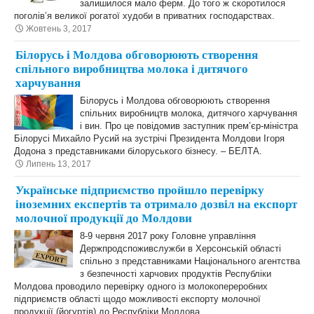
залишилося мало ферм. До того ж скоротилося
поголів’я великої рогатої худоби в приватних господарствах.
Жовтень 3, 2017
Білорусь і Молдова обговорюють створення
спільного виробництва молока і дитячого
харчування
Білорусь і Молдова обговорюють створення
спільних виробництв молока, дитячого харчування
і вин. Про це повідомив заступник прем’єр-міністра
Білорусі Михайло Русий на зустрічі Президента Молдови Ігоря
Додона з представниками білоруського бізнесу. – БЕЛТА.
Липень 13, 2017
Українське підприємство пройшло перевірку
іноземних експертів та отримало дозвіл на експорт
молочної продукції до Молдови
8-9 червня 2017 року Головне управління
Держпродспоживслужби в Херсонській області
спільно з представниками Національного агентства
з безпечності харчових продуктів Республіки
Молдова проводило перевірку одного із молокопереробних
підприємств області щодо можливості експорту молочної
продукції (йогуртів) до Республіки Молдова.