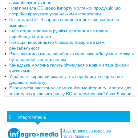
самообслуговування
Нові правила ЄС щодо імпорту молочної продукції: що
потрібно врахувати українським експортерам
На торгах GDT 4 серпня середній індекс цін майже не
змінився
Індія стане головним рушієм зростання світового
виробництва молока
Польща: виробництво біржових товарів на межі
рентабельності
Росія знищила склад виробника морозива «Ласунка»: можуть
бути перебої з постачанням
Канадська молочна галузь зіткнулася з новими тарифними
викликами
Українські сировари скорочують виробництво через тиск
дешевого імпорту
Єврокомісія вдосконалює механізм моніторингу імпорту для
захисту внутрішнього ринку ЄС та промислової бази Європи
Infagro>media
Ваш
путівник
по
молочній
галузі
України