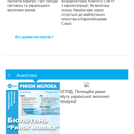
проектів Інфагро: Про тренди
координаторка Комітету СМПУ
світового та українського
з євроінтеграції: Як молочна
молочних ринків
галузь України вже зараз
готується до майбутнього
членства в Європейському
Союзі
Всі думки експертів >
Аналітика
ОГЛЯД. Потенційні ринки
збуту української молочної
продукції