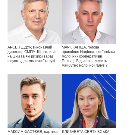
АРСЕН ДІДУР, виконавчий
МАРК КАПІЦА, голова
директор СМПУ: Що впливає
правління Національної спілки
на ціни та які ризики зараз
молочних кооперативів
існують для молочної галузі
Польщі: Від чого залежить
майбутнє молочної галузі?
МАКСИМ ФАСТЄЄВ, партнер
ЄЛИЗАВЕТА СВЯТКІВСЬКА,