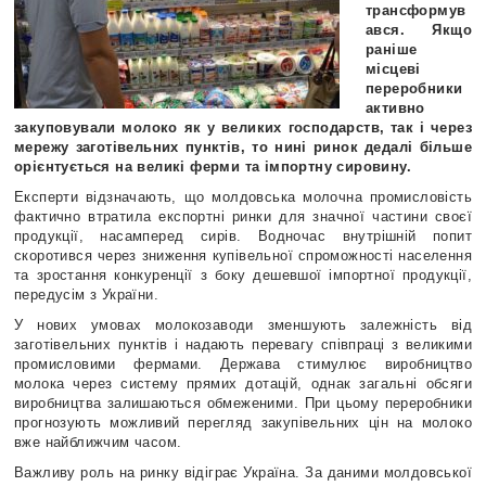
трансформув
ався. Якщо
раніше
місцеві
переробники
активно
закуповували молоко як у великих господарств, так і через
мережу заготівельних пунктів, то нині ринок дедалі більше
орієнтується на великі ферми та імпортну сировину.
Експерти відзначають, що молдовська молочна промисловість
фактично втратила експортні ринки для значної частини своєї
продукції, насамперед сирів. Водночас внутрішній попит
скоротився через зниження купівельної спроможності населення
та зростання конкуренції з боку дешевшої імпортної продукції,
передусім з України.
У нових умовах молокозаводи зменшують залежність від
заготівельних пунктів і надають перевагу співпраці з великими
промисловими фермами. Держава стимулює виробництво
молока через систему прямих дотацій, однак загальні обсяги
виробництва залишаються обмеженими. При цьому переробники
прогнозують можливий перегляд закупівельних цін на молоко
вже найближчим часом.
Важливу роль на ринку відіграє Україна. За даними молдовської