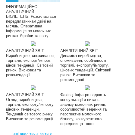
ІНФОРМАЦІЙНО-
АНАЛІТИЧНИЙ
БЮЛЕТЕНЬ. Розсилається
передплатникам двічі на
місяць. Оперативна
інформація по молочних
ринках України та світу
АНАЛІТИЧНИЙ ЗВІТ.
АНАЛІТИЧНИЙ ЗВІТ.
Виробництво, споживання,
Динаміка виробництва,
торгівля, експорт/імпорт,
споживання, особливості
цінові тенденції. Світовий
торгівлі, експорту/імпорту,
ринок. Висновки та
цінових тенденцій. Світовий
рекомендації
ринок. Висновки та
рекомендації
АНАЛІТИЧНИЙ ЗВІТ.
Фахівці Інфагро надають
Огляд виробництва,
консультації з питань
торгівлі, експорту/імпорту,
аналізу молочних ринків,
цінових тенденцій.
особливостей ведення та
Тенденції світового ринку.
перспектив молочного
Висновки та рекомендації
бізнесу, конкурентного
середовища тощо.
Інші аналітичні звіти >