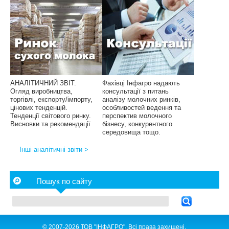
АНАЛІТИЧНИЙ ЗВІТ.
Фахівці Інфагро надають
Огляд виробництва,
консультації з питань
торгівлі, експорту/імпорту,
аналізу молочних ринків,
цінових тенденцій.
особливостей ведення та
Тенденції світового ринку.
перспектив молочного
Висновки та рекомендації
бізнесу, конкурентного
середовища тощо.
Інші аналітичні звіти >
Пошук по сайту
© 2007-2026 ТОВ "ІНФАГРО". Всі права захищені.