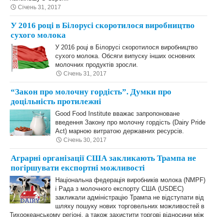
Січень 31, 2017
У 2016 році в Білорусі скоротилося виробництво
сухого молока
У 2016 році в Білорусі скоротилося виробництво
сухого молока. Обсяги випуску інших основних
молочних продуктів зросли.
Січень 31, 2017
“Закон про молочну гордість”. Думки про
доцільність протилежні
Good Food Institute вважає запропоноване
введення Закону про молочну гордість (Dairy Pride
Act) марною витратою державних ресурсів.
Січень 30, 2017
Аграрні організації США закликають Трампа не
погіршувати експортні можливості
Національна федерація виробників молока (NMPF)
і Рада з молочного експорту США (USDEC)
закликали адміністрацію Трампа не відступати від
шляху пошуку нових торговельних можливостей в
Тихоокеанському регіоні, а також захистити торгові відносини між