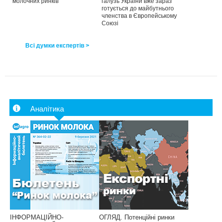
молочних ринків
галузь України вже зараз
готується до майбутнього
членства в Європейському
Союзі
Всі думки експертів >
Аналітика
ІНФОРМАЦІЙНО-
ОГЛЯД. Потенційні ринки