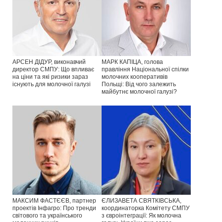
АРСЕН ДІДУР, виконавчий
МАРК КАПІЦА, голова
директор СМПУ: Що впливає
правління Національної спілки
на ціни та які ризики зараз
молочних кооперативів
існують для молочної галузі
Польщі: Від чого залежить
майбутнє молочної галузі?
МАКСИМ ФАСТЄЄВ, партнер
ЄЛИЗАВЕТА СВЯТКІВСЬКА,
проектів Інфагро: Про тренди
координаторка Комітету СМПУ
світового та українського
з євроінтеграції: Як молочна