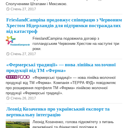
Сполученими Штатами і Мексикою.
Січень 27, 2017
FrieslandCampina продовжує співпрацю з Червоним
Хрестом Нідерландів для підтримки постраждалих
від катастроф
FrieslandCampina подовжила договір з
голландським Червоним Хрестом на наступні три
роки.
Січень 27, 2017
«Фермерські традиції» ― нова лінійка молочної
продукції від ТМ «Ферма»
«Фермерські традиції» ― нова лінійка молочної
продукції від ТМ «Ферма». Компанія «ТЕРРА ФУД» повідомляє
про розширення портфеля ТМ «Ферма» лінійкою молочної
продукції «Фермерські традиції».
Січень 26, 2017
Леонід Козаченко про український експорт та
вертикальну інтеграцію
Леонід Козаченко, голова підкомітету з питань
економічної та фінансової політики в