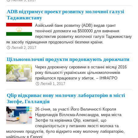
Лютий 3, 2017
АDB підтримує проект розвитку молочної галузі
Таджикистану
Aзійський банк розвитку (ADB) видав грант
технічної допомоги на $500000 для вивчення
перспектив розвитку молочної галузі Таджикистану
як засобу підвищення продовольчої безпеки країни.
Лютий 2, 2017
Цільномолочні продукти продовжують дорожчати
Через дорожнечу сировини в останні місяці 2016
року більшості українських цільномолочників
прийшлося працювати у збиток. – ІНФАГРО
Лютий 1, 2017
Qlip відкриває нову молочну лабораторію в місті
Зютфе, Голландія
26 січня, за участі Його Величності Короля
Нідерландів Віллєма-Александра, мера міста
Зютфе та керівника Qlip, компанії, що
спеціалізується у питаннях якості молока та
молочних продуктів, було відкрито нову молочну лабораторію,
найбільшу в Європі.