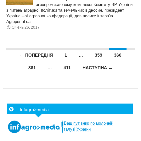
агропромисловому комплексі Комітету ВР України
з питань аграрної політики та земельних відносин, президент
Української аграрної конфедерації, дав велике інтерв’ю
Agroportal.ua.
Січень 26, 2017
Posts navigation
← ПОПЕРЕДНЯ
1
…
359
360
361
…
411
НАСТУПНА →
Infagro>media
Ваш
путівник
по
молочній
галузі
України