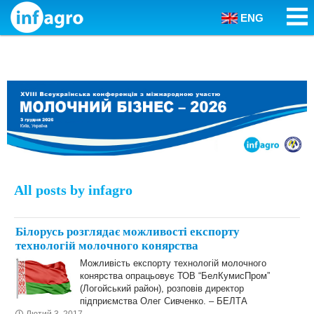
ENG
Skip to content
All posts by infagro
Білорусь розглядає можливості експорту
технологій молочного конярства
Можливість експорту технологій молочного
конярства опрацьовує ТОВ “БелКумисПром”
(Логойський район), розповів директор
підприємства Олег Сивченко. – БЕЛТА