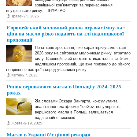
зовнішньої кон’юнктури та перенасичення
внутрішнього ринку. – ІНФАГРО
Травень 5, 2026
Європейський молочний ринок втрачає імпульс:
ціни на масло різко падають на тлі надлишкової
пропозиції
Початкове зростання, яке характеризувало старт
2026 року на світовому молочному ринку, втратило
силу. Європейський сегмент стикається зі стійким
надлишком пропозиції, що вже призвело до різкого
погіршення настроїв серед учасників ринку.
Квітень 7, 2026
Ринок вершкового масла в Польщі у 2024–2025
роках
З
а словами Оскара Вангарта, консультанта
аналітичної платформи YouGov, популярність
вершкового масла в Польщі залишається
надзвичайно високою.
Жовтень 19, 2025
Масло в Україні б’є цінові рекорди