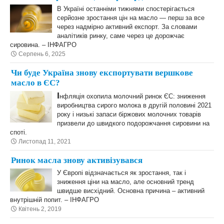
В Україні останніми тижнями спостерігається
серйозне зростання цін на масло — перш за все
через надмірно активний експорт. За словами
аналітиків ринку, саме через це дорожчає
сировина. – ІНФАГРО
Серпень 6, 2025
Чи буде Україна знову експортувати вершкове
масло в ЄС?
І
нфляція охопила молочний ринок ЄС: зниження
виробництва сирого молока в другій половині 2021
року і низькі запаси біржових молочних товарів
призвели до швидкого подорожчання сировини на
споті.
Листопад 11, 2021
Ринок масла знову активізувався
У Європі відзначається як зростання, так і
зниження ціни на масло, але основний тренд
швидше висхідний. Основна причина – активний
внутрішній попит. – ІНФАГРО
Квітень 2, 2019