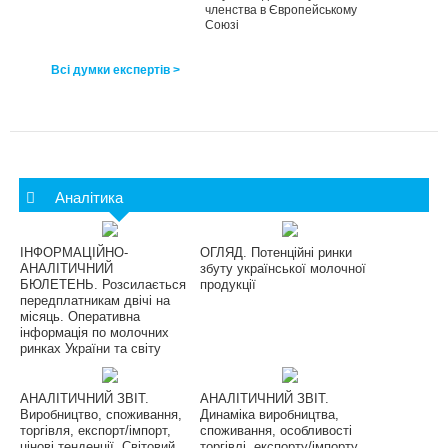
членства в Європейському
Союзі
Всі думки експертів >
Аналітика
ІНФОРМАЦІЙНО-
ОГЛЯД. Потенційні ринки
АНАЛІТИЧНИЙ
збуту української молочної
БЮЛЕТЕНЬ. Розсилається
продукції
передплатникам двічі на
місяць. Оперативна
інформація по молочних
ринках України та світу
АНАЛІТИЧНИЙ ЗВІТ.
АНАЛІТИЧНИЙ ЗВІТ.
Виробництво, споживання,
Динаміка виробництва,
торгівля, експорт/імпорт,
споживання, особливості
цінові тенденції. Світовий
торгівлі, експорту/імпорту,