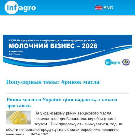
ENG
Skip to content
Популярные темы: #ринок масла
Ринок масла в Україні: ціни падають, а запаси
зростають
На українському ринку вершкового масла
посилюється дисбаланс між виробництвом і
збутом. Ціни продовжують знижуватися, тоді як
обсяги непроданої продукції на складах виробників невпинно
зростають. – ІНФАГРО