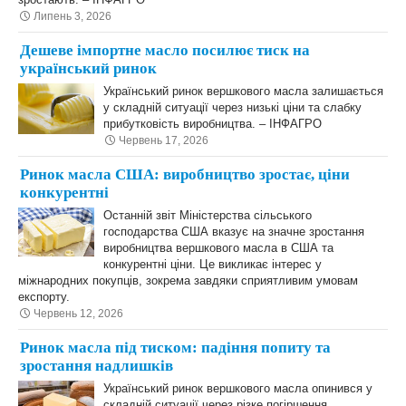
Липень 3, 2026
Дешеве імпортне масло посилює тиск на
український ринок
Український ринок вершкового масла залишається
у складній ситуації через низькі ціни та слабку
прибутковість виробництва. – ІНФАГРО
Червень 17, 2026
Ринок масла США: виробництво зростає, ціни
конкурентні
Останній звіт Міністерства сільського
господарства США вказує на значне зростання
виробництва вершкового масла в США та
конкурентні ціни. Це викликає інтерес у
міжнародних покупців, зокрема завдяки сприятливим умовам
експорту.
Червень 12, 2026
Ринок масла під тиском: падіння попиту та
зростання надлишків
Український ринок вершкового масла опинився у
складній ситуації через різке погіршення