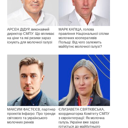
АРСЕН ДІДУР, виконавчий
МАРК КАПІЦА, голова
директор СМПУ: Що впливає
правління Національної спілки
на ціни та які ризики зараз
молочних кооперативів
існують для молочної галузі
Польщі: Від чого залежить
майбутнє молочної галузі?
МАКСИМ ФАСТЄЄВ, партнер
ЄЛИЗАВЕТА СВЯТКІВСЬКА,
проектів Інфагро: Про тренди
координаторка Комітету СМПУ
світового та українського
з євроінтеграції: Як молочна
молочних ринків
галузь України вже зараз
готується до майбутнього