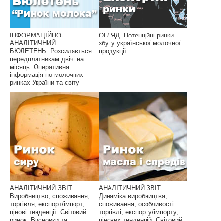
ІНФОРМАЦІЙНО-
ОГЛЯД. Потенційні ринки
АНАЛІТИЧНИЙ
збуту української молочної
БЮЛЕТЕНЬ. Розсилається
продукції
передплатникам двічі на
місяць. Оперативна
інформація по молочних
ринках України та світу
АНАЛІТИЧНИЙ ЗВІТ.
АНАЛІТИЧНИЙ ЗВІТ.
Виробництво, споживання,
Динаміка виробництва,
торгівля, експорт/імпорт,
споживання, особливості
цінові тенденції. Світовий
торгівлі, експорту/імпорту,
ринок. Висновки та
цінових тенденцій. Світовий