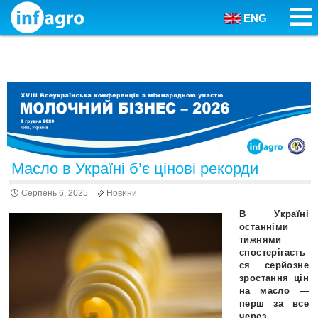
ENG
Skip to content
Масло в Україні б’є цінові рекорди
Серпень 6, 2025
Новини
В Україні
останніми
тижнями
спостерігаєть
ся серйозне
зростання цін
на масло —
перш за все
через