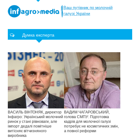
Ваш
путівник
по
молочній
галузі
України
Думка експерта
ВАСИЛЬ ВІНТОНЯК, директор
ВАДИМ ЧАГАРОВСЬКИЙ,
Інфагро: Український молочний
голова СМПУ: Підготовка
ринок у стані рівноваги, але
кадрів для молочної галузі
імпорт дедалі помітніше
потребує не косметичних змін,
витісняє вітчизняного
а повної реформи
виробника