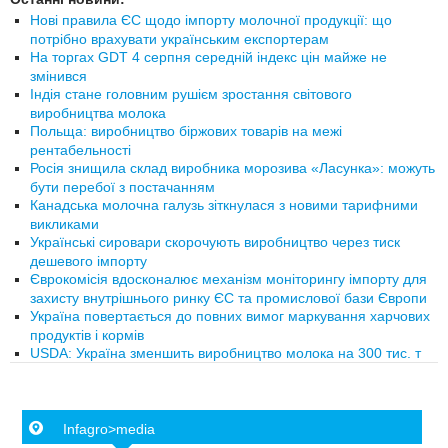
Нові правила ЄС щодо імпорту молочної продукції: що
потрібно врахувати українським експортерам
На торгах GDT 4 серпня середній індекс цін майже не
змінився
Індія стане головним рушієм зростання світового
виробництва молока
Польща: виробництво біржових товарів на межі
рентабельності
Росія знищила склад виробника морозива «Ласунка»: можуть
бути перебої з постачанням
Канадська молочна галузь зіткнулася з новими тарифними
викликами
Українські сировари скорочують виробництво через тиск
дешевого імпорту
Єврокомісія вдосконалює механізм моніторингу імпорту для
захисту внутрішнього ринку ЄС та промислової бази Європи
Україна повертається до повних вимог маркування харчових
продуктів і кормів
USDA: Україна зменшить виробництво молока на 300 тис. т
Infagro>media