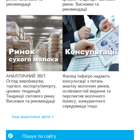
рекомендації
ринок. Висновки та
рекомендації
АНАЛІТИЧНИЙ ЗВІТ.
Фахівці Інфагро надають
Огляд виробництва,
консультації з питань
торгівлі, експорту/імпорту,
аналізу молочних ринків,
цінових тенденцій.
особливостей ведення та
Тенденції світового ринку.
перспектив молочного
Висновки та рекомендації
бізнесу, конкурентного
середовища тощо.
Інші аналітичні звіти >
Пошук по сайту