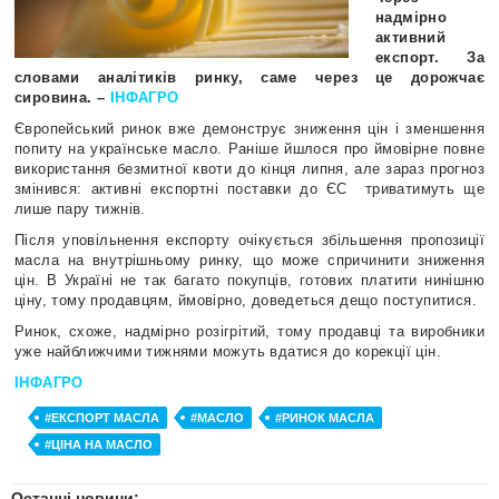
надмірно
активний
експорт. За
словами аналітиків ринку, саме через це дорожчає
сировина. –
ІНФАГРО
Європейський ринок вже демонструє зниження цін і зменшення
попиту на українське масло. Раніше йшлося про ймовірне повне
використання безмитної квоти до кінця липня, але зараз прогноз
змінився: активні експортні поставки до ЄС триватимуть ще
лише пару тижнів.
Після уповільнення експорту очікується збільшення пропозиції
масла на внутрішньому ринку, що може спричинити зниження
цін. В Україні не так багато покупців, готових платити нинішню
ціну, тому продавцям, ймовірно, доведеться дещо поступитися.
Ринок, схоже, надмірно розігрітий, тому продавці та виробники
уже найближчими тижнями можуть вдатися до корекції цін.
ІНФАГРО
#ЕКСПОРТ МАСЛА
#МАСЛО
#РИНОК МАСЛА
#ЦІНА НА МАСЛО
Останні новини: