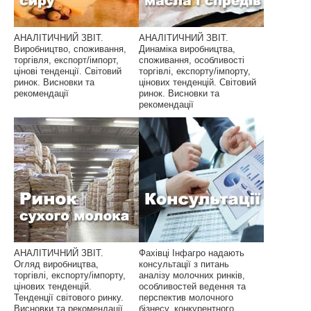
АНАЛІТИЧНИЙ ЗВІТ.
АНАЛІТИЧНИЙ ЗВІТ.
Виробництво, споживання,
Динаміка виробництва,
торгівля, експорт/імпорт,
споживання, особливості
цінові тенденції. Світовий
торгівлі, експорту/імпорту,
ринок. Висновки та
цінових тенденцій. Світовий
рекомендації
ринок. Висновки та
рекомендації
АНАЛІТИЧНИЙ ЗВІТ.
Фахівці Інфагро надають
Огляд виробництва,
консультації з питань
торгівлі, експорту/імпорту,
аналізу молочних ринків,
цінових тенденцій.
особливостей ведення та
Тенденції світового ринку.
перспектив молочного
Висновки та рекомендації
бізнесу, конкурентного