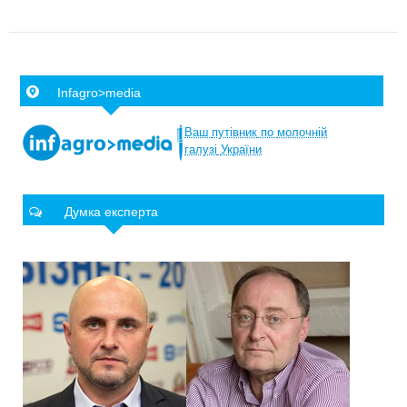
Infagro>media
Ваш
путівник
по
молочній
галузі
України
Думка експерта