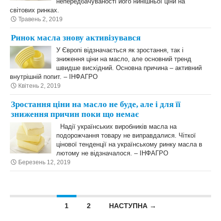
непередбачуваності його нинішньої ціни на
світових ринках.
Травень 2, 2019
Ринок масла знову активізувався
У Європі відзначається як зростання, так і
зниження ціни на масло, але основний тренд
швидше висхідний. Основна причина – активний
внутрішній попит. – ІНФАГРО
Квітень 2, 2019
Зростання ціни на масло не буде, але і для її
зниження причин поки що немає
Надії українських виробників масла на
подорожчання товару не виправдалися. Чіткої
цінової тенденції на українському ринку масла в
лютому не відзначалося. – ІНФАГРО
Березень 12, 2019
Posts navigation
1
2
НАСТУПНА →