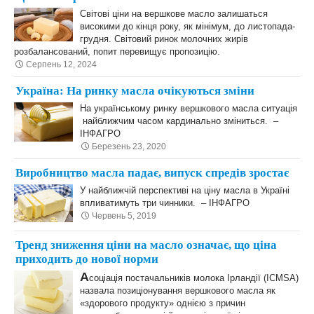
Світові ціни на вершкове масло залишаться
високими до кінця року, як мінімум, до листопада-
грудня. Світовий ринок молочних жирів
розбалансований, попит перевищує пропозицію.
Серпень 12, 2024
Україна: На ринку масла очікуються зміни
На українському ринку вершкового масла ситуація
найближчим часом кардинально зміниться. –
ІНФАГРО
Березень 23, 2020
Виробництво масла падає, випуск спредів зростає
У найближчій перспективі на ціну масла в Україні
впливатимуть три чинники. – ІНФАГРО
Червень 5, 2019
Тренд зниження ціни на масло означає, що ціна
приходить до нової норми
А
соціація постачальників молока Ірландії (ICMSA)
назвала позиціонування вершкового масла як
«здорового продукту» однією з причин