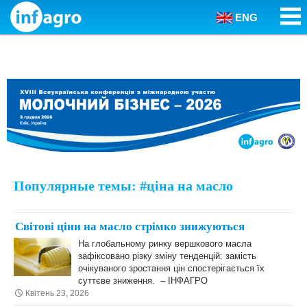
ENG
Skip to content
Популярные темы: #ціна на масло
Світові ціни на масло стрімко знижуються
На глобальному ринку вершкового масла
зафіксовано різку зміну тенденцій: замість
очікуваного зростання цін спостерігається їх
суттєве зниження. – ІНФАГРО
Квітень 23, 2026