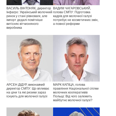
ВАСИЛЬ ВІНТОНЯК, директор
ВАДИМ ЧАГАРОВСЬКИЙ,
Інфагро: Український молочний
голова СМПУ: Підготовка
ринок у стані рівноваги, але
кадрів для молочної галузі
імпорт дедалі помітніше
потребує не косметичних змін,
витісняє вітчизняного
а повної реформи
виробника
АРСЕН ДІДУР, виконавчий
МАРК КАПІЦА, голова
директор СМПУ: Що впливає
правління Національної спілки
на ціни та які ризики зараз
молочних кооперативів
існують для молочної галузі
Польщі: Від чого залежить
майбутнє молочної галузі?