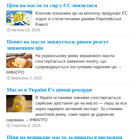
Ціни на масло та сир у ЄС знизилися
Ключові показники цін на молочну продукцію ЄС
згідно зі статистичними даними Європейської
Комісії:
Квітень 20, 2026
Попит на масло знижується, ринок реагує
зниженням цін
На українському ринку вершкового масла
спостерігається зниження попиту, що
супроводжується поступовим падінням цін. –
ІНФАГРО
Вересень 3, 2025
Масло в Україні б’є цінові рекорди
В Україні останніми тижнями спостерігається
серйозне зростання цін на масло — перш за все
через надмірно активний експорт. За словами
аналітиків ринку, саме через це дорожчає
сировина. – ІНФАГРО
Серпень 6, 2025
Ціни на вершкове масло залишаться високими