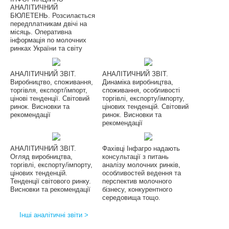
АНАЛІТИЧНИЙ
БЮЛЕТЕНЬ. Розсилається
передплатникам двічі на
місяць. Оперативна
інформація по молочних
ринках України та світу
АНАЛІТИЧНИЙ ЗВІТ.
АНАЛІТИЧНИЙ ЗВІТ.
Виробництво, споживання,
Динаміка виробництва,
торгівля, експорт/імпорт,
споживання, особливості
цінові тенденції. Світовий
торгівлі, експорту/імпорту,
ринок. Висновки та
цінових тенденцій. Світовий
рекомендації
ринок. Висновки та
рекомендації
АНАЛІТИЧНИЙ ЗВІТ.
Фахівці Інфагро надають
Огляд виробництва,
консультації з питань
торгівлі, експорту/імпорту,
аналізу молочних ринків,
цінових тенденцій.
особливостей ведення та
Тенденції світового ринку.
перспектив молочного
Висновки та рекомендації
бізнесу, конкурентного
середовища тощо.
Інші аналітичні звіти >