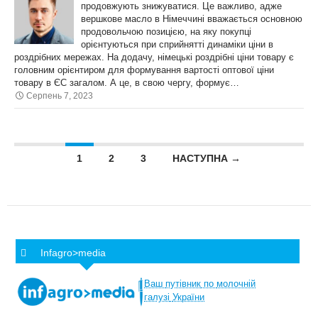
продовжують знижуватися. Це важливо, адже
вершкове масло в Німеччині вважається основною
продовольчою позицією, на яку покупці
орієнтуються при сприйнятті динаміки ціни в
роздрібних мережах. На додачу, німецькі роздрібні ціни товару є
головним орієнтиром для формування вартості оптової ціни
товару в ЄС загалом. А це, в свою чергу, формує…
Серпень 7, 2023
Posts navigation
1
2
3
НАСТУПНА →
Infagro>media
Ваш
путівник
по
молочній
галузі
України