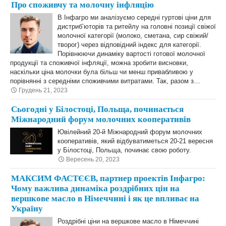
Про споживчу та молочну інфляцію
В Інфагро ми аналізуємо середні гуртові ціни для
дистриб’юторів та ритейлу на головні позиції свіжої
молочної категорії (молоко, сметана, сир свіжий/
творог) через відповідний індекс для категорії.
Порівнюючи динаміку вартості готової молочної
продукції та споживчої інфляції, можна зробити висновки,
наскільки ціна молочки була більш чи менш привабливою у
порівнянні з середніми споживчими витратами. Так, разом з…
Грудень 21, 2023
Сьогодні у Білостоці, Польща, починається
Міжнародний форум молочних кооперативів
Ювілейний 20-й Міжнародний форум молочних
кооперативів, який відбуватиметься 20-21 вересня
у Білостоці, Польща, починає свою роботу.
Вересень 20, 2023
МАКСИМ ФАСТЄЄВ, партнер проектів Інфагро:
Чому важлива динаміка роздрібних цін на
вершкове масло в Німеччині і як це впливає на
Україну
Роздрібні ціни на вершкове масло в Німеччині