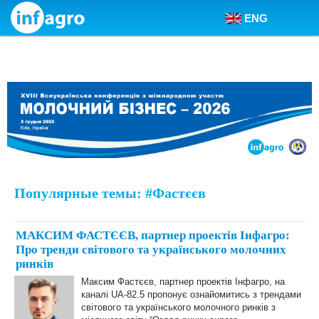
ENG
Skip to content
Популярные темы: #Фастєєв
МАКСИМ ФАСТЄЄВ, партнер проектів Інфагро:
Про тренди світового та українського молочних
ринків
Максим Фастєєв, партнер проектів Інфагро, на
каналі UA-82.5 пропонує ознайомитись з трендами
світового та українського молочного ринків з