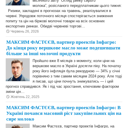
місячного звіту “Огляд ринку сирого
молока”, розісланого передплатникам цього тижня:
Ризики, закладені в прогнозах на травень, реалізувалися в
червні. Упродовж поточного місяця спостерігається зниження
попиту та цін на біржові молочні товари на всіх основних
експортних ринках. Обидві червневі торгові…
Червень 26, 2026
МАКСИМ ФАСТЄЄВ, партнер проектів Інфагро:
До кінця року вершкове масло може подешевшати
більше за інші молочні продукти
Пройшло вже 8 місяців з моменту, коли ціни на
вершкове масло в Україні досягли піку. На початку
року його інфляція була рекордною — 34% у січні
порівняно з тим самим місяцем 2024 року. Але тоді
я писав, що ціни почнуть знижуватись — і цей
прогноз справдився. Як і під час зростання, ключовим фактором
зміни цін…
Жовтень 22, 2025
МАКСИМ ФАСТЄЄВ, партнер проектів Інфагро: В
Україні почався масовий ріст закупівельних цін на
сире молоко
Максим Фастєєв, партнер проектів Інфагро, на