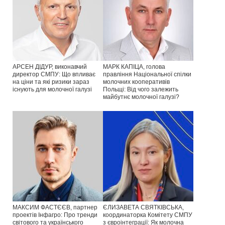
АРСЕН ДІДУР, виконавчий
МАРК КАПІЦА, голова
директор СМПУ: Що впливає
правління Національної спілки
на ціни та які ризики зараз
молочних кооперативів
існують для молочної галузі
Польщі: Від чого залежить
майбутнє молочної галузі?
МАКСИМ ФАСТЄЄВ, партнер
ЄЛИЗАВЕТА СВЯТКІВСЬКА,
проектів Інфагро: Про тренди
координаторка Комітету СМПУ
світового та українського
з євроінтеграції: Як молочна