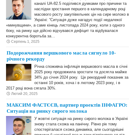
каналі UA-82.5 поділився думками про причини та
наслідки зростання першого в календарному році
масового росту закупівельних цін на сире молоко в
Україні: “Ситуація дуже нагадує події недалекої
«минувщини», а саме кінець листопада 2024 року, коли з одного
боку, на ринку ще дійсно відчувався дефіцит та відбувалася
конкурентна боротьба за…
Серпень 1, 2025
Подорожчання вершкового масла сягнуло 10-
річного рекорду
Річна споживча інфляція вершкового масла в січні
2025 року продовжила зростати та досягла майже
34% до січня 2024 року. Це рекордний показник за
останні 10 років, хоча і в лютому 2023 року, і в
2017 році вона сягала 30%.
Лютий 20, 2025
МАКСИМ ФАСТЄЄВ, партнер проектів ІНФАГРО:
Ситуація на ринку сирого молока
У жовтні ситуація на ринку сирого молока в Україні
знову стала схожа на панічну. Рівно рік тому
спостерігалася схожа динаміка, але сьогоднішні
причини (і наслідки) все ж таки відрізняються від