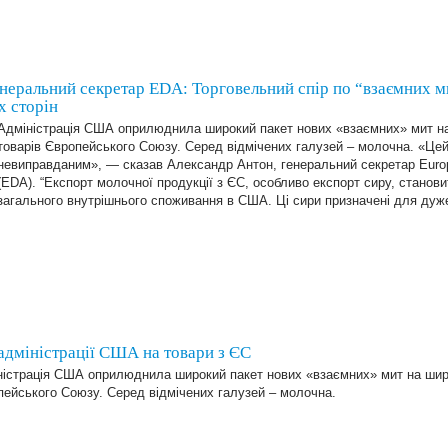
альний секретар EDA: Торговельний спір по “взаємних м
х сторін
Адміністрація США оприлюднила широкий пакет нових «взаємних» мит н
товарів Європейського Союзу. Серед відмічених галузей – молочна. «Цей
невиправданим», — сказав Aлександр Антон, генеральний секретар Europ
(EDA). “Експорт молочної продукції з ЄС, особливо експорт сиру, станов
загального внутрішнього споживання в США. Ці сири призначені для ду
адміністрації США на товари з ЄС
ністрація США оприлюднила широкий пакет нових «взаємних» мит на широ
ейського Союзу. Серед відмічених галузей – молочна.