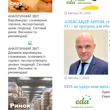
Квітень 30, 2025
АНАЛІТИЧНИЙ ЗВІТ.
Виробництво, споживання,
АЛЕКСАНДР АНТОН, генер
торгівля, експорт/імпорт,
ЄС – це програш для обо
цінові тенденції. Світовий
ринок. Висновки та
рекомендації
АНАЛІТИЧНИЙ ЗВІТ.
Динаміка виробництва,
споживання, особливості
торгівлі, експорту/імпорту,
цінових тенденцій. Світовий
ринок. Висновки та
рекомендації
Квітень 7, 2025
EDA засуджує нові мита 
Адмі
Європ