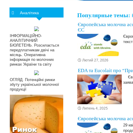
Аналітика
Популярные темы:
Європейська молочна асо
ЄС
ІНФОРМАЦІЙНО-
Європ
АНАЛІТИЧНИЙ
текст
БЮЛЕТЕНЬ. Розсилається
передплатникам двічі на
місяць. Оперативна
інформація по молочних
Лютий 27, 2026
ринках України та світу
EDA та Eucolait про “Пр
Європ
ОГЛЯД. Потенційні ринки
заяв
збуту української молочної
продукції
Липень 4, 2025
Європейська молочна асо
29 кв
продо