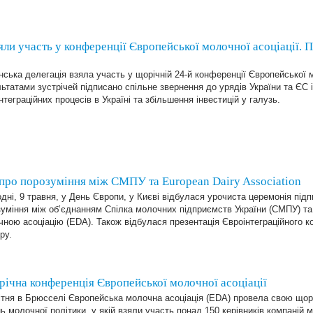
ли участь у конференції Європейської молочної асоціації. 
нська делегація взяла участь у щорічній 24-й конференції Європейської м
ьтатами зустрічей підписано спільне звернення до урядів України та ЄС 
нтеграційних процесів в Україні та збільшення інвестицій у галузь.
ро порозуміння між СМПУ та European Dairy Association
дні, 9 травня, у День Європи, у Києві відбулася урочиста церемонія пі
зуміння між об’єднанням Спілка молочних підприємств України (СМПУ) т
ною асоціацію (EDA). Також відбулася презентація Євроінтеграційного к
ру.
річна конференція Європейської молочної асоціації
ітня в Брюсселі Європейська молочна асоціація (EDA) провела свою щор
ь молочної політики, у якій взяли участь понад 150 керівників компаній м