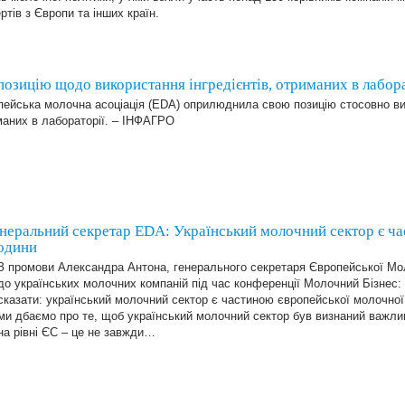
ртів з Європи та інших країн.
зицію щодо використання інгредієнтів, отриманих в лабора
ейська молочна асоціація (EDA) оприлюднила свою позицію стосовно вик
маних в лабораторії. – ІНФАГРО
ральний секретар EDA: Український молочний сектор є ч
родини
З промови Александра Антона, генерального секретаря Європейської Мол
до українських молочних компаній під час конференції Молочний Бізнес: 
сказати: український молочний сектор є частиною європейської молочно
ми дбаємо про те, щоб український молочний сектор був визнаний важл
на рівні ЄС – це не завжди…