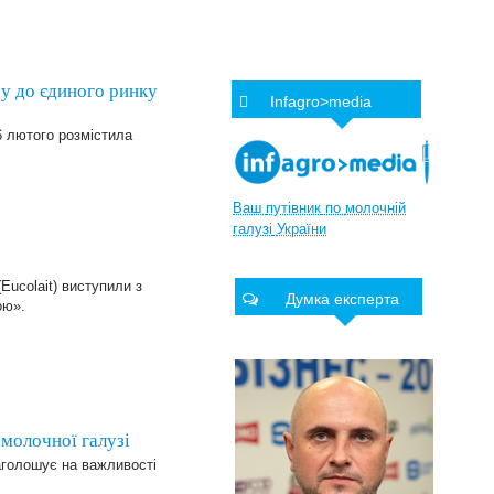
ру до єдиного ринку
Infagro>media
6 лютого розмістила
Ваш
путівник
по
молочній
галузі
України
ucolait) виступили з
Думка експерта
ою».
 молочної галузі
наголошує на важливості