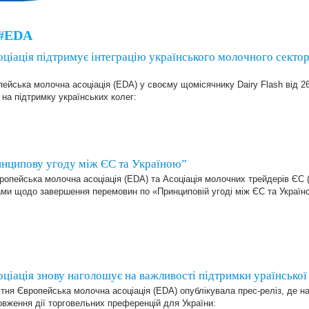
 #EDA
ціація підтримує інтеграцію українського молочного секто
ейська молочна асоціація (EDA) у своєму щомісячнику Dairy Flash від 2
 на підтримку українських колег:
инципову угоду між ЄС та Україною”
ейська молочна асоціація (EDA) та Асоціація молочних трейдерів ЄС (E
ами щодо завершення перемовин по «Принциповій угоді між ЄС та Україн
ціація знову наголошує на важливості підтримки ураїнської
ітня Європейська молочна асоціація (EDA) опублікувала прес-реліз, де 
вження дії торговельних преференцій для України: