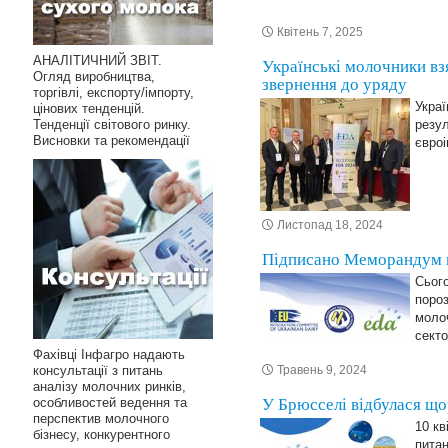
Квітень 7, 2025
АНАЛІТИЧНИЙ ЗВІТ.
Українські молочники взя
Огляд виробництва,
звернення до уряду
торгівлі, експорту/імпорту,
Украї
цінових тенденцій.
Тенденції світового ринку.
резул
Висновки та рекомендації
євроі
Листопад 18, 2024
Підписано Меморандум п
Сього
поро
молоч
секто
Фахівці Інфагро надають
консультації з питань
Травень 9, 2024
аналізу молочних ринків,
особливостей ведення та
У Брюсселі відбулася що
перспектив молочного
10 кв
бізнесу, конкурентного
питан