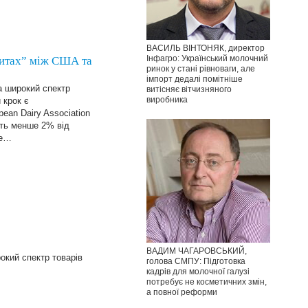
ВАСИЛЬ ВІНТОНЯК, директор
Інфагро: Український молочний
итах” між США та
ринок у стані рівноваги, але
імпорт дедалі помітніше
а широкий спектр
витісняє вітчизняного
виробника
 крок є
ean Dairy Association
ить менше 2% від
же…
ВАДИМ ЧАГАРОВСЬКИЙ,
кий спектр товарів
голова СМПУ: Підготовка
кадрів для молочної галузі
потребує не косметичних змін,
а повної реформи