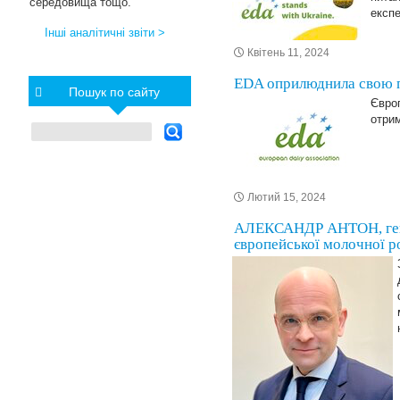
середовища тощо.
експе
Інші аналітичні звіти >
Квітень 11, 2024
EDA оприлюднила свою по
Пошук по сайту
Європ
отри
Лютий 15, 2024
АЛЕКСАНДР АНТОН, гене
європейської молочної 