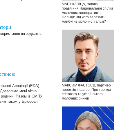
МАРК КАПІЦА, голова
правління Національної спілки
молочних кооперативів
Польщі: Від чого залежить
майбутнє молочної галузі?
торії
ористання інгредієнтів,
астиною
МАКСИМ ФАСТЄЄВ, партнер
очної Асоціації (EDA)
проектів Інфагро: Про тренди
Дозвольте мені чітко
світового та українського
ї родини! Разом із СМПУ
молочних ринків
ивим також у Брюсселі