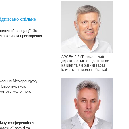
Підписано спільне
олочної асоціації. За
із закликом прискорення
АРСЕН ДІДУР, виконавчий
директор СМПУ: Що впливає
на ціни та які ризики зараз
існують для молочної галузі
дписання Меморандуму
а Європейською
омітету молочного
ічну конференцію з
олочної галузі та