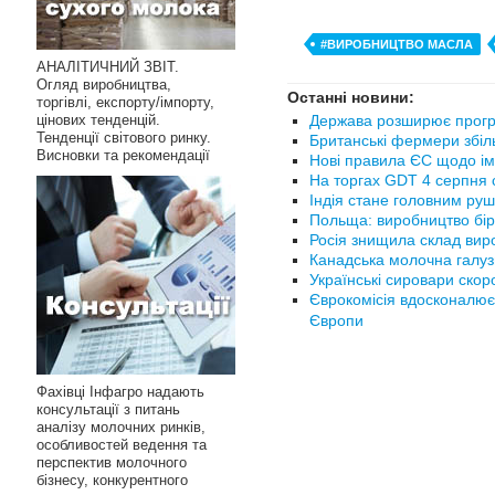
#ВИРОБНИЦТВО МАСЛА
АНАЛІТИЧНИЙ ЗВІТ.
Огляд виробництва,
Останні новини:
торгівлі, експорту/імпорту,
Держава розширює прогр
цінових тенденцій.
Тенденції світового ринку.
Британські фермери збіл
Висновки та рекомендації
Нові правила ЄС щодо ім
На торгах GDT 4 серпня с
Індія стане головним руш
Польща: виробництво бір
Росія знищила склад вир
Канадська молочна галуз
Українські сировари ско
Єврокомісія вдосконалює
Європи
Фахівці Інфагро надають
консультації з питань
аналізу молочних ринків,
особливостей ведення та
перспектив молочного
бізнесу, конкурентного