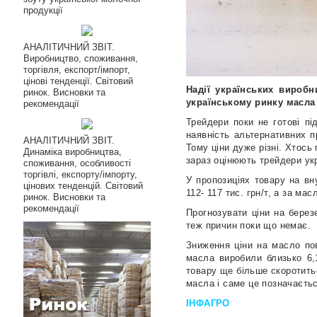
продукції
АНАЛІТИЧНИЙ ЗВІТ.
Виробництво, споживання,
торгівля, експорт/імпорт,
цінові тенденції. Світовий
Надії українських виробн
ринок. Висновки та
українському ринку масла
рекомендації
Трейдери поки не готові пі
наявність альтернативних п
АНАЛІТИЧНИЙ ЗВІТ.
Тому ціни дуже різні. Хтось
Динаміка виробництва,
зараз оцінюють трейдери ук
споживання, особливості
торгівлі, експорту/імпорту,
У пропозиціях товару на в
цінових тенденцій. Світовий
112- 117 тис. грн/т, а за ма
ринок. Висновки та
рекомендації
Прогнозувати ціни на берез
теж причин поки що немає.
Зниження ціни на масло по
масла виробили близько 6,
товару ще більше скоротитьс
масла і саме це позначаєтьс
ІНФАГРО