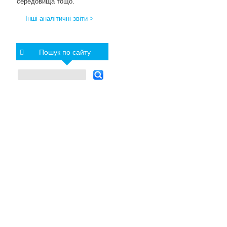
середовища тощо.
Інші аналітичні звіти >
Пошук по сайту