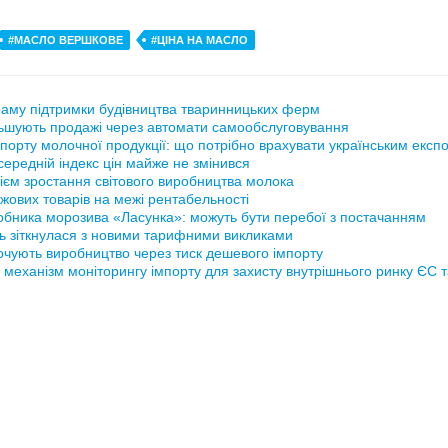
#МАСЛО ВЕРШКОВЕ
#ЦІНА НА МАСЛО
аму підтримки будівництва тваринницьких ферм
ьшують продажі через автомати самообслуговування
порту молочної продукції: що потрібно врахувати українським експ
ередній індекс цін майже не змінився
ієм зростання світового виробництва молока
жових товарів на межі рентабельності
обника морозива «Ласунка»: можуть бути перебої з постачанням
ь зіткнулася з новими тарифними викликами
рочують виробництво через тиск дешевого імпорту
 механізм моніторингу імпорту для захисту внутрішнього ринку ЄС 