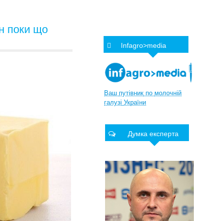
ин поки що
Infagro>media
Ваш
путівник
по
молочній
галузі
України
Думка експерта