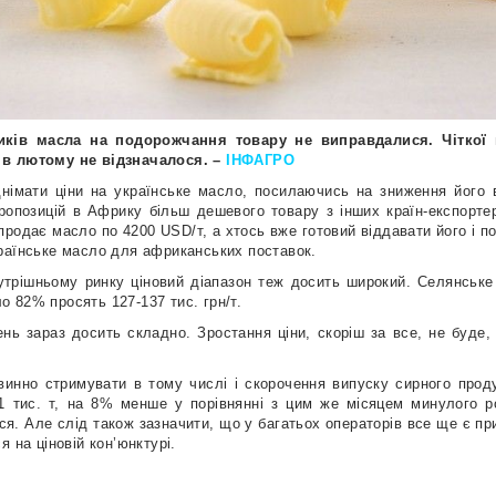
иків масла на подорожчання товару не виправдалися. Чіткої ц
 в лютому не відзначалося. –
ІНФАГРО
днімати ціни на українське масло, посилаючись на зниження його в
ропозицій в Африку більш дешевого товару з інших країн-експортері
 продає масло по 4200 USD/т, а хтось вже готовий віддавати його і п
раїнське масло для африканських поставок.
нутрішньому ринку ціновий діапазон теж досить широкий. Селянськ
сло 82% просять 127-137 тис. грн/т.
ень зараз досить складно. Зростання ціни, скоріш за все, не буде, 
винно стримувати в тому числі і скорочення випуску сирного прод
1 тис. т, на 8% менше у порівнянні з цим же місяцем минулого р
я. Але слід також зазначити, що у багатьох операторів все ще є пр
я на ціновій кон’юнктурі.