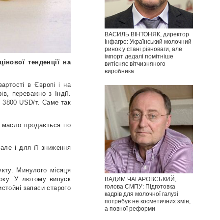
ВАСИЛЬ ВІНТОНЯК, директор
Інфагро: Український молочний
ринок у стані рівноваги, але
імпорт дедалі помітніше
інової тенденції на
витісняє вітчизняного
виробника
артості в Європі і на
в, переважно з Індії.
о 3800 USD/т. Саме так
е масло продається по
але і для її зниження
укту. Минулого місяця
оку. У лютому випуск
ВАДИМ ЧАГАРОВСЬКИЙ,
голова СМПУ: Підготовка
истойні запаси старого
кадрів для молочної галузі
потребує не косметичних змін,
а повної реформи