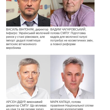
ВАСИЛЬ ВІНТОНЯК, директор
ВАДИМ ЧАГАРОВСЬКИЙ,
Інфагро: Український молочний
голова СМПУ: Підготовка
ринок у стані рівноваги, але
кадрів для молочної галузі
імпорт дедалі помітніше
потребує не косметичних змін,
витісняє вітчизняного
а повної реформи
виробника
АРСЕН ДІДУР, виконавчий
МАРК КАПІЦА, голова
директор СМПУ: Що впливає
правління Національної спілки
на ціни та які ризики зараз
молочних кооперативів