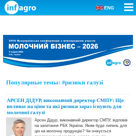
ENG
Skip to content
Популярные темы: #ризики галузі
АРСЕН ДІДУР, виконавчий директор СМПУ: Що
впливає на ціни та які ризики зараз існують для
молочної галузі
Арсен Дідур, виконавчий директор СМПУ, відповів
на запитання РБК Україна: Яким буде липень для
цін на молочну продукцію? Чи очікується