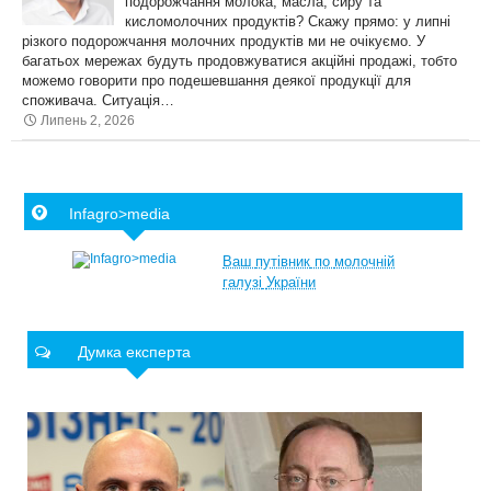
подорожчання молока, масла, сиру та
кисломолочних продуктів? Скажу прямо: у липні
різкого подорожчання молочних продуктів ми не очікуємо. У
багатьох мережах будуть продовжуватися акційні продажі, тобто
можемо говорити про подешевшання деякої продукції для
споживача. Ситуація…
Липень 2, 2026
Infagro>media
Ваш
путівник
по
молочній
галузі
України
Думка експерта