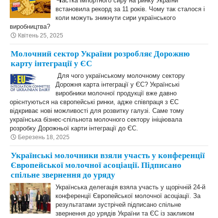
астка імпортного сиру на ринку України
встановила рекорд за 11 років. Чому так сталося і
коли можуть зникнути сири українського
виробництва?
Квітень 25, 2025
Молочний сектор України розробляє Дорожню
карту інтеграції у ЄС
Для чого українському молочному сектору
Дорожня карта інтеграції у ЄС? Українські
виробники молочної продукції вже давно
орієнтуються на європейські ринки, адже співпраця з ЄС
відкриває нові можливості для розвитку галузі. Саме тому
українська бізнес-спільнота молочного сектору ініціювала
розробку Дорожньої карти інтеграції до ЄС.
Березень 18, 2025
Українські молочники взяли участь у конференції
Європейської молочної асоціації. Підписано
спільне звернення до уряду
Українська делегація взяла участь у щорічній 24-й
конференції Європейської молочної асоціації. За
результатами зустрічей підписано спільне
звернення до урядів України та ЄС із закликом