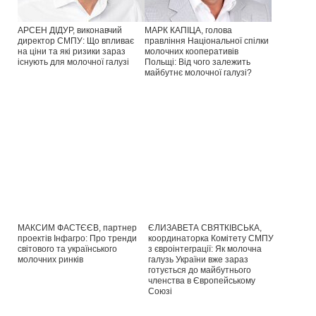
АРСЕН ДІДУР, виконавчий
МАРК КАПІЦА, голова
директор СМПУ: Що впливає
правління Національної спілки
на ціни та які ризики зараз
молочних кооперативів
існують для молочної галузі
Польщі: Від чого залежить
майбутнє молочної галузі?
МАКСИМ ФАСТЄЄВ, партнер
ЄЛИЗАВЕТА СВЯТКІВСЬКА,
проектів Інфагро: Про тренди
координаторка Комітету СМПУ
світового та українського
з євроінтеграції: Як молочна
молочних ринків
галузь України вже зараз
готується до майбутнього
членства в Європейському
Союзі