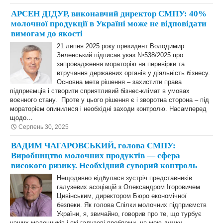
АРСЕН ДІДУР, виконавчий директор СМПУ: 40%
молочної продукції в Україні може не відповідати
вимогам до якості
21 липня 2025 року президент Володимир
Зеленський підписав указ №538/2025 про
запровадження мораторію на перевірки та
втручання державних органів у діяльність бізнесу.
Основна мета рішення – захистити права
підприємців і створити сприятливий бізнес-клімат в умовах
воєнного стану. Проте у цього рішення є і зворотна сторона – під
мораторієм опинилися і необхідні заходи контролю. Насамперед
щодо…
Серпень 30, 2025
ВАДИМ ЧАГАРОВСЬКИЙ, голова СМПУ:
Виробництво молочних продуктів — сфера
високого ризику. Необхідний суворий контроль
Нещодавно відбулася зустріч представників
галузевих асоціацій з Олександром Ігоровичем
Цивінським, директором Бюро економічної
безпеки. Як голова Спілки молочних підприємств
України, я, звичайно, говорив про те, що турбує
наших молочників і які галузеві проблеми, на мою думку,