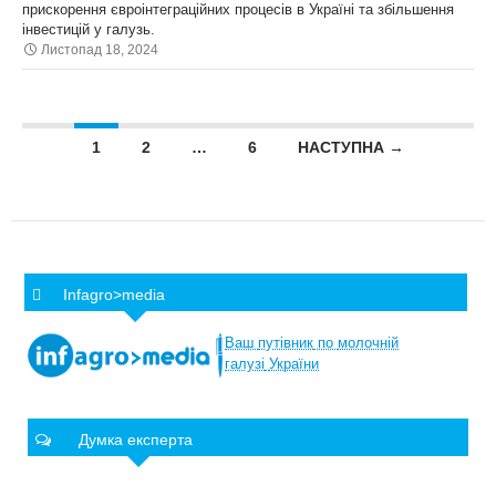
прискорення євроінтеграційних процесів в Україні та збільшення
інвестицій у галузь.
Листопад 18, 2024
Posts navigation
1
2
…
6
НАСТУПНА →
Infagro>media
Ваш
путівник
по
молочній
галузі
України
Думка експерта