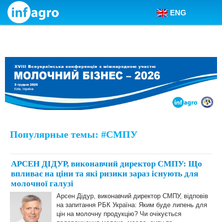
ENG
Skip to content
Популярные темы: #СМПУ
АРСЕН ДІДУР, виконавчий директор СМПУ: Що
впливає на ціни та які ризики зараз існують для
молочної галузі
Арсен Дідур, виконавчий директор СМПУ, відповів
на запитання РБК Україна: Яким буде липень для
цін на молочну продукцію? Чи очікується