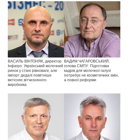
ВАСИЛЬ ВІНТОНЯК, директор
ВАДИМ ЧАГАРОВСЬКИЙ,
Інфагро: Український молочний
голова СМПУ: Підготовка
ринок у стані рівноваги, але
кадрів для молочної галузі
імпорт дедалі помітніше
потребує не косметичних змін,
витісняє вітчизняного
а повної реформи
виробника