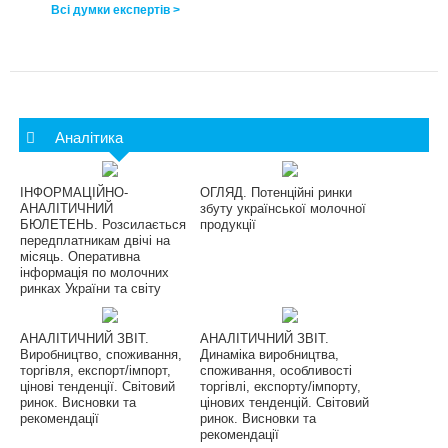
Всі думки експертів >
Аналітика
ІНФОРМАЦІЙНО-
ОГЛЯД. Потенційні ринки
АНАЛІТИЧНИЙ
збуту української молочної
БЮЛЕТЕНЬ. Розсилається
продукції
передплатникам двічі на
місяць. Оперативна
інформація по молочних
ринках України та світу
АНАЛІТИЧНИЙ ЗВІТ.
АНАЛІТИЧНИЙ ЗВІТ.
Виробництво, споживання,
Динаміка виробництва,
торгівля, експорт/імпорт,
споживання, особливості
цінові тенденції. Світовий
торгівлі, експорту/імпорту,
ринок. Висновки та
цінових тенденцій. Світовий
рекомендації
ринок. Висновки та
рекомендації