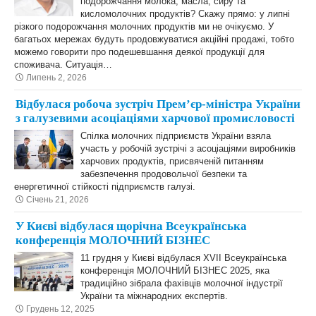
подорожчання молока, масла, сиру та
кисломолочних продуктів? Скажу прямо: у липні
різкого подорожчання молочних продуктів ми не очікуємо. У
багатьох мережах будуть продовжуватися акційні продажі, тобто
можемо говорити про подешевшання деякої продукції для
споживача. Ситуація…
Липень 2, 2026
Відбулася робоча зустріч Премʼєр-міністра України
з галузевими асоціаціями харчової промисловості
Спілка молочних підприємств України взяла
участь у робочій зустрічі з асоціаціями виробників
харчових продуктів, присвяченій питанням
забезпечення продовольчої безпеки та
енергетичної стійкості підприємств галузі.
Січень 21, 2026
У Києві відбулася щорічна Всеукраїнська
конференція МОЛОЧНИЙ БІЗНЕС
11 грудня у Києві відбулася XVII Всеукраїнська
конференція МОЛОЧНИЙ БІЗНЕС 2025, яка
традиційно зібрала фахівців молочної індустрії
України та міжнародних експертів.
Грудень 12, 2025