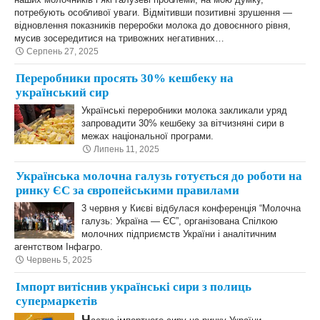
потребують особливої уваги. Відмітивши позитивні зрушення —
відновлення показників переробки молока до довоєнного рівня,
мусив зосередитися на тривожних негативних…
Серпень 27, 2025
Переробники просять 30% кешбеку на
український сир
Українські переробники молока закликали уряд
запровадити 30% кешбеку за вітчизняні сири в
межах національної програми.
Липень 11, 2025
Українська молочна галузь готується до роботи на
ринку ЄС за європейськими правилами
3 червня у Києві відбулася конференція “Молочна
галузь: Україна — ЄС”, організована Спілкою
молочних підприємств України і аналітичним
агентством Інфагро.
Червень 5, 2025
Імпорт витіснив українські сири з полиць
супермаркетів
Ч