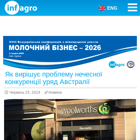
ENG
Skip to content
Як вирішує проблему нечесної
конкуренції уряд Австралії
Червень 25, 2024
Новини