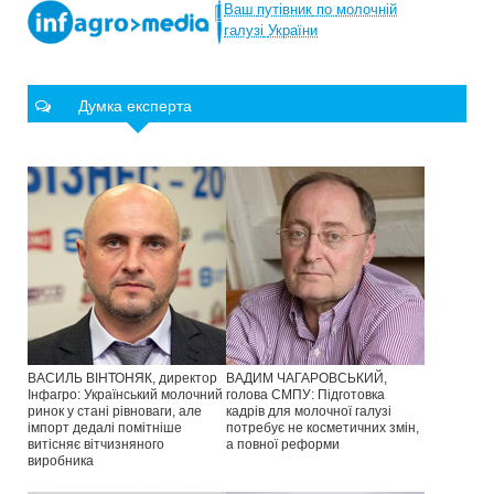
Ваш
путівник
по
молочній
галузі
України
Думка експерта
ВАСИЛЬ ВІНТОНЯК, директор
ВАДИМ ЧАГАРОВСЬКИЙ,
Інфагро: Український молочний
голова СМПУ: Підготовка
ринок у стані рівноваги, але
кадрів для молочної галузі
імпорт дедалі помітніше
потребує не косметичних змін,
витісняє вітчизняного
а повної реформи
виробника