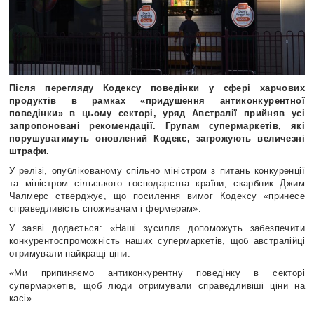
Після перегляду Кодексу поведінки у сфері харчових
продуктів в рамках «придушення антиконкурентної
поведінки» в цьому секторі, уряд Австралії прийняв усі
запропоновані рекомендації. Групам супермаркетів, які
порушуватимуть оновлений Кодекс, загрожують величезні
штрафи.
У релізі, опублікованому спільно міністром з питань конкуренції
та міністром сільського господарства країни, скарбник Джим
Чалмерс стверджує, що посилення вимог Кодексу «принесе
справедливість споживачам і фермерам».
У заяві додається: «Наші зусилля допоможуть забезпечити
конкурентоспроможність наших супермаркетів, щоб австралійці
отримували найкращі ціни.
«Ми припиняємо антиконкурентну поведінку в секторі
супермаркетів, щоб люди отримували справедливіші ціни на
касі».