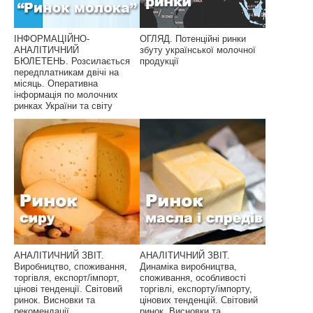
ІНФОРМАЦІЙНО-
ОГЛЯД. Потенційні ринки
АНАЛІТИЧНИЙ
збуту української молочної
БЮЛЕТЕНЬ. Розсилається
продукції
передплатникам двічі на
місяць. Оперативна
інформація по молочних
ринках України та світу
АНАЛІТИЧНИЙ ЗВІТ.
АНАЛІТИЧНИЙ ЗВІТ.
Виробництво, споживання,
Динаміка виробництва,
торгівля, експорт/імпорт,
споживання, особливості
цінові тенденції. Світовий
торгівлі, експорту/імпорту,
ринок. Висновки та
цінових тенденцій. Світовий
рекомендації
ринок. Висновки та