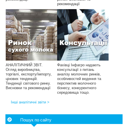
рекомендації
АНАЛІТИЧНИЙ ЗВІТ.
Фахівці Інфагро надають
Огляд виробництва,
консультації з питань
торгівлі, експорту/імпорту,
аналізу молочних ринків,
цінових тенденцій.
особливостей ведення та
Тенденції світового ринку.
перспектив молочного
Висновки та рекомендації
бізнесу, конкурентного
середовища тощо.
Інші аналітичні звіти >
Пошук по сайту