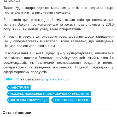
12 місяців.
Також буде запроваджено механізм анонімного подання скарг
постачальників та викривачів порушень.
Реалізація цих рекомендацій вимагатиме змін до нормативних
актів та Закону про конкуренцію та захист прав споживачів 2010
року, який, як заявив уряд, буде пріоритетним.
У травні в результаті окремого розслідування щодо завищення
цін у супермаркетах в Австралії було заявлено, що завищення
цін має вважатися незаконним.
Розслідування в Сенаті щодо цін у супермаркетах, очолюване
політичною партією Зелених, опублікувало звіт, який містив 14
рекомендацій, які включали повноваження розділяти великі
супермаркети та введення посиленого Кодексу
поведінки у
сфері харчових продуктів.
ІНФАГРО
за матеріалом
globaldata.com
#АВСТРАЛІЯ
#КОДЕКС ПОВЕДІНКИ У СФЕРІ ХАРЧОВИХ ПРОДУКТІВ
#НЕЧЕСНА КОНКУРЕНЦІЯ
#ТОРГОВЕЛЬНІ МЕРЕЖІ
Останні новини: