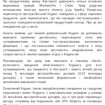
На продуктовому ринку Австралії домінують кілька основних
мережевих гравців, Woolworths і Coles. Уряд доручив
колишньому міністру малого бізнесу д-ру Крейгу Емерсону
переглянути австралійський Кодекс поведінки у сфері харчових
продуктів, щоб переконатися, що він захищає постачальників і
заохочує конкурентоспроможний продуктовий сектор. Про це він
повідомляв ще у квітні.
Аналіз виявив, що чинний добровільний Кодекс не допомагає
вирішити проблему дисбалансу переговорної сили між
супермаркетами та їхніми постачальниками, включаючи
фермерів, і що постачальники побоюються помсти з боку
супермаркетів, якщо вони висловлять невдоволення або
скористаються своїми правами згідно з Кодексом.
Рекомендації, які уряд має виконати в повному обсязі,
включають введення обов’язковості Кодексу для всіх
супермаркетів, що працюють в Австралії і мають річний дохід
понад 5 мільярдів австралійських доларів (3,32 мільярда
доларів), а також посилення формальних і неофіційних
механізмів вирішення спорів.
Оновлений Кодекс також передбачатиме покарання за «шкідливі
порушення» вимог Кодексу з максимальним штрафом у розмірі
10 мільйонів австралійських доларів, що в три рази перевищує
вигоду, отриману від порушення, або 10% обороту за попередні