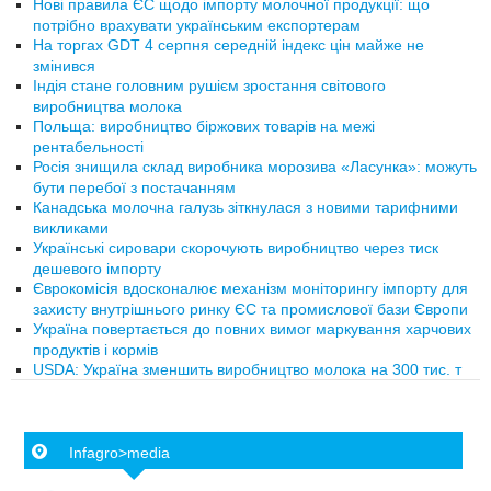
Нові правила ЄС щодо імпорту молочної продукції: що
потрібно врахувати українським експортерам
На торгах GDT 4 серпня середній індекс цін майже не
змінився
Індія стане головним рушієм зростання світового
виробництва молока
Польща: виробництво біржових товарів на межі
рентабельності
Росія знищила склад виробника морозива «Ласунка»: можуть
бути перебої з постачанням
Канадська молочна галузь зіткнулася з новими тарифними
викликами
Українські сировари скорочують виробництво через тиск
дешевого імпорту
Єврокомісія вдосконалює механізм моніторингу імпорту для
захисту внутрішнього ринку ЄС та промислової бази Європи
Україна повертається до повних вимог маркування харчових
продуктів і кормів
USDA: Україна зменшить виробництво молока на 300 тис. т
Infagro>media