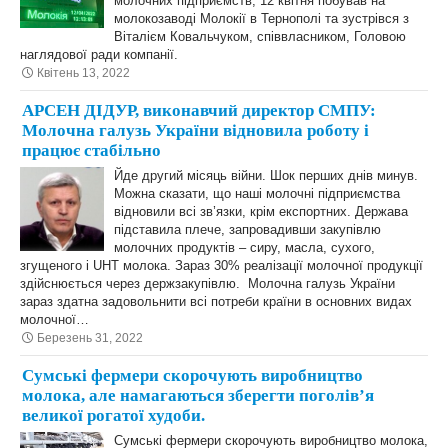
молочних підприємств, 12 квітня побував на
молокозаводі Молокії в Тернополі та зустрівся з
Віталієм Ковальчуком, співвласником, Головою
наглядової ради компанії.
Квітень 13, 2022
АРСЕН ДІДУР, виконавчий директор СМПУ:
Молочна галузь України відновила роботу і
працює стабільно
Йде другий місяць війни. Шок перших днів минув.
Можна сказати, що наші молочні підприємства
відновили всі зв’язки, крім експортних. Держава
підставила плече, запровадивши закупівлю
молочних продуктів – сиру, масла, сухого,
згущеного і UHT молока. Зараз 30% реалізації молочної продукції
здійснюється через держзакупівлю. Молочна галузь України
зараз здатна задовольнити всі потреби країни в основних видах
молочної…
Березень 31, 2022
Сумські фермери скорочують виробництво
молока, але намагаються зберегти поголів’я
великої рогатої худоби.
Сумські фермери скорочують виробництво молока,