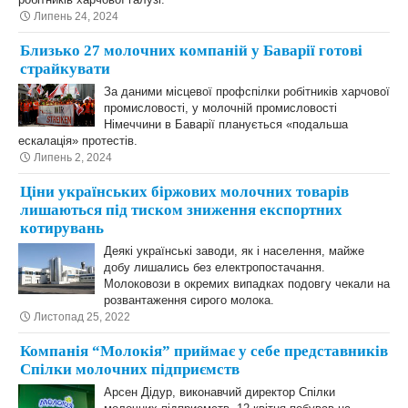
Липень 24, 2024
Близько 27 молочних компаній у Баварії готові
страйкувати
За даними місцевої профспілки робітників харчової
промисловості, у молочній промисловості
Німеччини в Баварії планується «подальша
ескалація» протестів.
Липень 2, 2024
Ціни українських біржових молочних товарів
лишаються під тиском зниження експортних
котирувань
Деякі українські заводи, як і населення, майже
добу лишались без електропостачання.
Молоковози в окремих випадках подовгу чекали на
розвантаження сирого молока.
Листопад 25, 2022
Компанія “Молокія” приймає у себе представників
Спілки молочних підприємств
Арсен Дідур, виконавчий директор Спілки