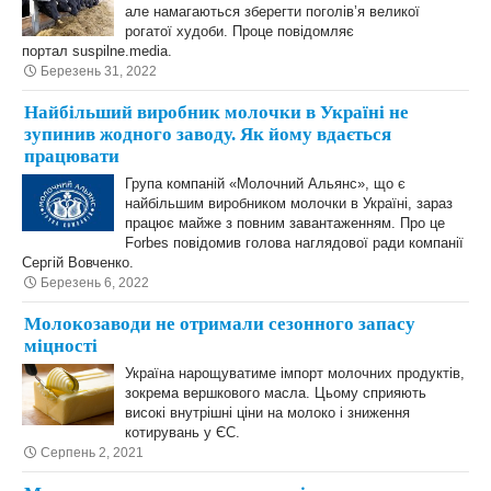
але намагаються зберегти поголів’я великої
рогатої худоби. Проце повідомляє
портал suspilne.media.
Березень 31, 2022
Найбільший виробник молочки в Україні не
зупинив жодного заводу. Як йому вдається
працювати
Група компаній «Молочний Альянс», що є
найбільшим виробником молочки в Україні, зараз
працює майже з повним завантаженням. Про це
Forbes повідомив голова наглядової ради компанії
Сергій Вовченко.
Березень 6, 2022
Молокозаводи не отримали сезонного запасу
міцності
Україна нарощуватиме імпорт молочних продуктів,
зокрема вершкового масла. Цьому сприяють
високі внутрішні ціни на молоко і зниження
котирувань у ЄС.
Серпень 2, 2021