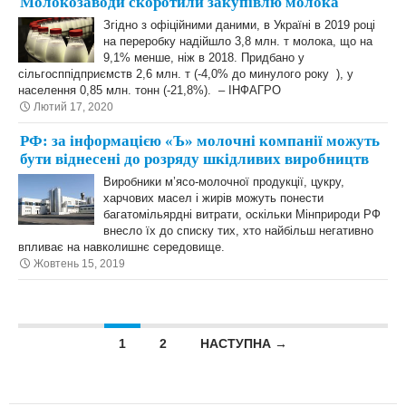
Молокозаводи скоротили закупівлю молока
Згідно з офіційними даними, в Україні в 2019 році
на переробку надійшло 3,8 млн. т молока, що на
9,1% менше, ніж в 2018. Придбано у
сільгосппідприємств 2,6 млн. т (-4,0% до минулого року ), у
населення 0,85 млн. тонн (-21,8%). – ІНФАГРО
Лютий 17, 2020
РФ: за інформацією «Ъ» молочні компанії можуть
бути віднесені до розряду шкідливих виробництв
Виробники м’ясо-молочної продукції, цукру,
харчових масел і жирів можуть понести
багатомільярдні витрати, оскільки Мінприроди РФ
внесло їх до списку тих, хто найбільш негативно
впливає на навколишнє середовище.
Жовтень 15, 2019
Posts navigation
1
2
НАСТУПНА →