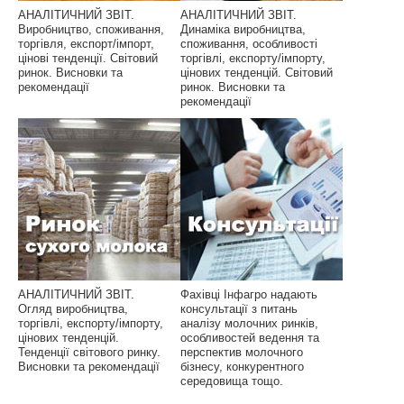
АНАЛІТИЧНИЙ ЗВІТ.
АНАЛІТИЧНИЙ ЗВІТ.
Виробництво, споживання,
Динаміка виробництва,
торгівля, експорт/імпорт,
споживання, особливості
цінові тенденції. Світовий
торгівлі, експорту/імпорту,
ринок. Висновки та
цінових тенденцій. Світовий
рекомендації
ринок. Висновки та
рекомендації
АНАЛІТИЧНИЙ ЗВІТ.
Фахівці Інфагро надають
Огляд виробництва,
консультації з питань
торгівлі, експорту/імпорту,
аналізу молочних ринків,
цінових тенденцій.
особливостей ведення та
Тенденції світового ринку.
перспектив молочного
Висновки та рекомендації
бізнесу, конкурентного
середовища тощо.