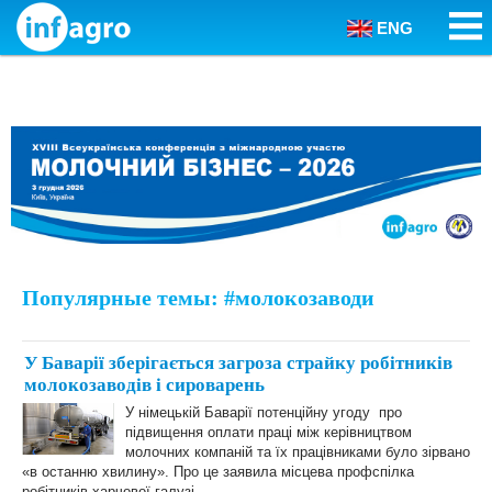
ENG
Skip to content
Популярные темы: #молокозаводи
У Баварії зберігається загроза страйку робітників
молокозаводів і сироварень
У німецькій Баварії потенційну угоду про
підвищення оплати праці між керівництвом
молочних компаній та їх працівниками було зірвано
«в останню хвилину». Про це заявила місцева профспілка
робітників харчової галузі.