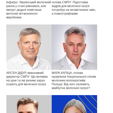
Інфагро: Український молочний
голова СМПУ: Підготовка
ринок у стані рівноваги, але
кадрів для молочної галузі
імпорт дедалі помітніше
потребує не косметичних змін,
витісняє вітчизняного
а повної реформи
виробника
АРСЕН ДІДУР, виконавчий
МАРК КАПІЦА, голова
директор СМПУ: Що впливає
правління Національної спілки
на ціни та які ризики зараз
молочних кооперативів
існують для молочної галузі
Польщі: Від чого залежить
майбутнє молочної галузі?