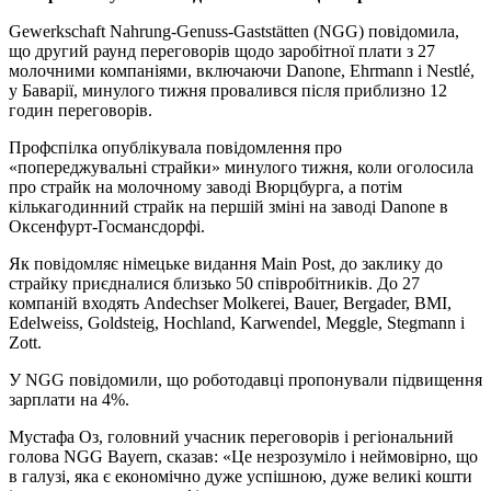
Gewerkschaft Nahrung-Genuss-Gaststätten (NGG) повідомила,
що другий раунд переговорів щодо заробітної плати з 27
молочними компаніями, включаючи Danone, Ehrmann і Nestlé,
у Баварії, минулого тижня провалився після приблизно 12
годин переговорів.
Профспілка опублікувала повідомлення про
«попереджувальні страйки» минулого тижня, коли оголосила
про страйк на молочному заводі Вюрцбурга, а потім
кількагодинний страйк на першій зміні на заводі Danone в
Оксенфурт-Госмансдорфі.
Як повідомляє німецьке видання Main Post, до заклику до
страйку приєдналися близько 50 співробітників. До 27
компаній входять Andechser Molkerei, Bauer, Bergader, BMI,
Edelweiss, Goldsteig, Hochland, Karwendel, Meggle, Stegmann і
Zott.
У NGG повідомили, що роботодавці пропонували підвищення
зарплати на 4%.
Мустафа Оз, головний учасник переговорів і регіональний
голова NGG Bayern, сказав: «Це незрозуміло і неймовірно, що
в галузі, яка є економічно дуже успішною, дуже великі кошти