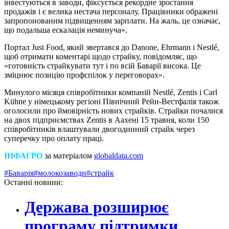
інвестуються в заводи, фіксується рекордне зростання
продажів і є велика нестача персоналу. Працівники ображені
запропонованим підвищенням зарплати. На жаль, це означає,
що подальша ескалація неминуча».
Портал Just Food, який звертався до Danone, Ehrmann і Nestlé,
щоб отримати коментарі щодо страйку, повідомляє, що
«готовність страйкувати тут і по всій Баварії висока. Це
зміцнює позицію профспілок у переговорах».
Минулого місяця співробітники компаній Nestlé, Zentis і Carl
Kühne у німецькому регіоні Північний Рейн-Вестфалія також
оголосили про ймовірність нових страйків. Страйки почалися
на двох підприємствах Zentis в Аахені 15 травня, коли 150
співробітників влаштували двогодинний страйк через
суперечку про оплату праці.
ІНФАГРО
за матеріалом
globaldata.com
#Баварія
#молокозаводи
#страйк
Останні новини:
Держава розширює
програму підтримки