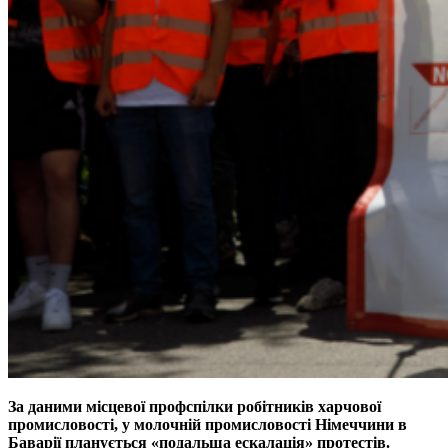
За даними місцевої профспілки робітників харчової
промисловості, у молочній промисловості Німеччини в
Баварії планується «подальша ескалація» протестів.