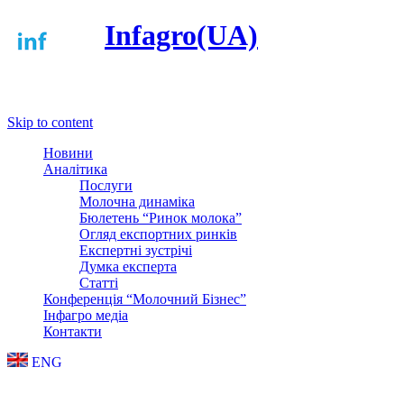
Infagro(UA)
Меню
Skip to content
Новини
Аналітика
Послуги
Молочна динаміка
Бюлетень “Ринок молока”
Огляд експортних ринків
Експертні зустрічі
Думка експерта
Статті
Конференція “Молочний Бізнес”
Інфагро медіа
Контакти
ENG