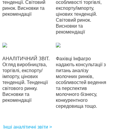
тенденції. Світовий
особливості торгівлі,
ринок. Висновки та
експорту/імпорту,
рекомендації
цінових тенденцій.
Світовий ринок.
Висновки та
рекомендації
АНАЛІТИЧНИЙ ЗВІТ.
Фахівці Інфагро
Огляд виробництва,
надають консультації з
торгівлі, експорту/
питань аналізу
імпорту, цінових
молочних ринків,
тенденцій. Тенденції
особливостей ведення
світового ринку.
та перспектив
Висновки та
молочного бізнесу,
рекомендації
конкурентного
середовища тощо.
Інші аналітичні звіти >