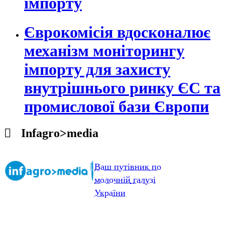
імпорту
Єврокомісія вдосконалює
механізм моніторингу
імпорту для захисту
внутрішнього ринку ЄС та
промислової бази Європи
Infagro>media
Ваш
путівник
по
молочній
галузі
України