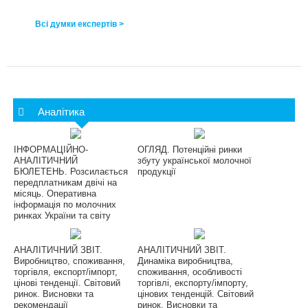
Всі думки експертів >
Аналітика
ІНФОРМАЦІЙНО-
ОГЛЯД. Потенційні ринки
АНАЛІТИЧНИЙ
збуту української молочної
БЮЛЕТЕНЬ. Розсилається
продукції
передплатникам двічі на
місяць. Оперативна
інформація по молочних
ринках України та світу
АНАЛІТИЧНИЙ ЗВІТ.
АНАЛІТИЧНИЙ ЗВІТ.
Виробництво, споживання,
Динаміка виробництва,
торгівля, експорт/імпорт,
споживання, особливості
цінові тенденції. Світовий
торгівлі, експорту/імпорту,
ринок. Висновки та
цінових тенденцій. Світовий
рекомендації
ринок. Висновки та