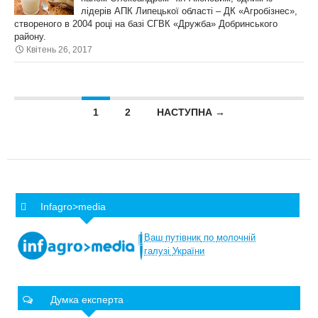
лідерів АПК Липецької області – ДК «Агробізнес»,
створеного в 2004 році на базі СГВК «Дружба» Добринського
району.
Квітень 26, 2017
Posts navigation
1
2
НАСТУПНА →
Infagro>media
Ваш
путівник
по
молочній
галузі
України
Думка експерта