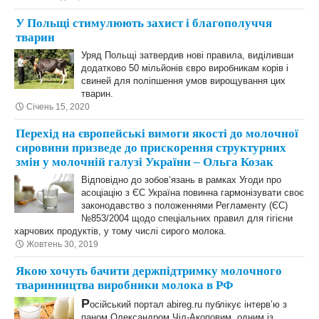
У Польщі стимулюють захист і благополуччя
тварин
Уряд Польщі затвердив нові правила, виділивши
додатково 50 мільйонів євро виробникам корів і
свиней для поліпшення умов вирощування цих
тварин.
Січень 15, 2020
Перехід на європейські вимоги якості до молочної
сировини призведе до прискорення структурних
змін у молочній галузі України – Ольга Козак
Відповідно до зобов’язань в рамках Угоди про
асоціацію з ЄС Україна повинна гармонізувати своє
законодавство з положеннями Регламенту (ЄС)
№853/2004 щодо спеціальних правил для гігієни
харчових продуктів, у тому числі сирого молока.
Жовтень 30, 2019
Якою хочуть бачити держпідтримку молочного
тваринництва виробники молока в РФ
Р
осійський портал abireg.ru публікує інтерв’ю з
паном Олександром Чіл-Акоповим, одним із