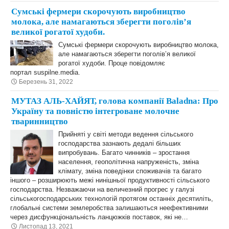
Сумські фермери скорочують виробництво
молока, але намагаються зберегти поголів’я
великої рогатої худоби.
Сумські фермери скорочують виробництво молока,
але намагаються зберегти поголів’я великої
рогатої худоби. Проце повідомляє
портал suspilne.media.
Березень 31, 2022
МУТАЗ АЛЬ-ХАЙЯТ, голова компанії Baladna: Про
Україну та повністю інтегроване молочне
тваринництво
Прийняті у світі методи ведення сільського
господарства зазнають дедалі більших
випробувань. Багато чинників – зростання
населення, геополітична напруженість, зміна
клімату, зміна поведінки споживачів та багато
іншого – розширюють межі нинішньої продуктивності сільського
господарства. Незважаючи на величезний прогрес у галузі
сільськогосподарських технологій протягом останніх десятиліть,
глобальні системи землеробства залишаються неефективними
через дисфункціональність ланцюжків поставок, які не…
Листопад 13, 2021