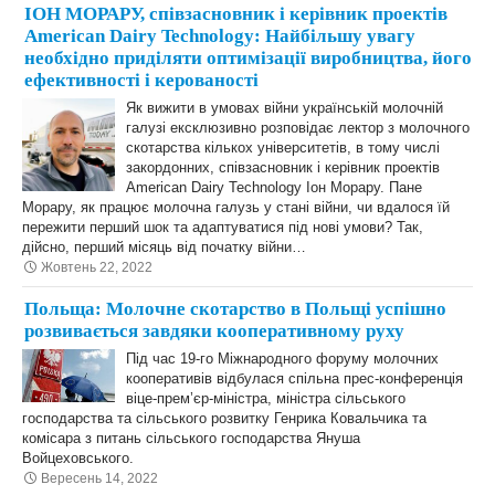
ІОН МОРАРУ, співзасновник і керівник проектів
American Dairy Technology: Найбільшу увагу
необхідно приділяти оптимізації виробництва, його
ефективності і керованості
Як вижити в умовах війни українській молочній
галузі ексклюзивно розповідає лектор з молочного
скотарства кількох університетів, в тому числі
закордонних, співзасновник і керівник проектів
American Dairy Technology Іон Морару. Пане
Морару, як працює молочна галузь у стані війни, чи вдалося їй
пережити перший шок та адаптуватися під нові умови? Так,
дійсно, перший місяць від початку війни…
Жовтень 22, 2022
Польща: Молочне скотарство в Польщі успішно
розвивається завдяки кооперативному руху
Під час 19-го Міжнародного форуму молочних
кооперативів відбулася спільна прес-конференція
віце-прем’єр-міністра, міністра сільського
господарства та сільського розвитку Генрика Ковальчика та
комісара з питань сільського господарства Януша
Войцеховського.
Вересень 14, 2022