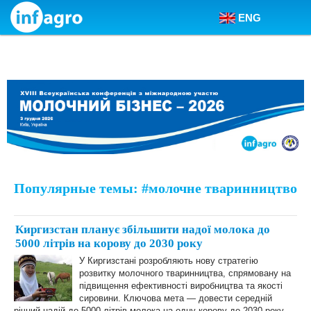
ENG
Skip to content
Популярные темы: #молочне тваринництво
Киргизстан планує збільшити надої молока до
5000 літрів на корову до 2030 року
У Киргизстані розробляють нову стратегію
розвитку молочного тваринництва, спрямовану на
підвищення ефективності виробництва та якості
сировини. Ключова мета — довести середній
річний надій до 5000 літрів молока на одну корову до 2030 року.