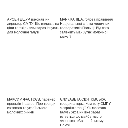
АРСЕН ДІДУР, виконавчий
МАРК КАПІЦА, голова правління
директор СМПУ: Що впливає на
Національної спілки молочних
ціни та які ризики зараз існують
кооперативів Польщі: Від чого
для молочної галузі
залежить майбутнє молочної
галузі?
МАКСИМ ФАСТЄЄВ, партнер
ЄЛИЗАВЕТА СВЯТКІВСЬКА,
проектів Інфагро: Про тренди
координаторка Комітету СМПУ
світового та українського
з євроінтеграції: Як молочна
молочних ринків
галузь України вже зараз
готується до майбутнього
членства в Європейському
Союзі