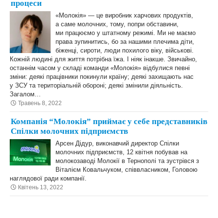
процеси
«Молокія» — це виробник харчових продуктів,
а саме молочних, тому, попри обставини,
ми працюємо у штатному режимі. Ми не маємо
права зупинитись, бо за нашими плечима діти,
біженці, сироти, люди похилого віку, військові.
Кожній людині для життя потрібна їжа. І ніяк інакше. Звичайно,
останнім часом у складі команди «Молокія» відбулися певні
зміни: деякі працівники покинули країну; деякі захищають нас
у ЗСУ та територіальній обороні; деякі змінили діяльність.
Загалом…
Травень 8, 2022
Компанія “Молокія” приймає у себе представників
Спілки молочних підприємств
Арсен Дідур, виконавчий директор Спілки
молочних підприємств, 12 квітня побував на
молокозаводі Молокії в Тернополі та зустрівся з
Віталієм Ковальчуком, співвласником, Головою
наглядової ради компанії.
Квітень 13, 2022