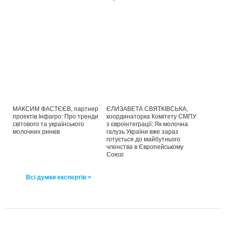
МАКСИМ ФАСТЄЄВ, партнер
ЄЛИЗАВЕТА СВЯТКІВСЬКА,
проектів Інфагро: Про тренди
координаторка Комітету СМПУ
світового та українського
з євроінтеграції: Як молочна
молочних ринків
галузь України вже зараз
готується до майбутнього
членства в Європейському
Союзі
Всі думки експертів >