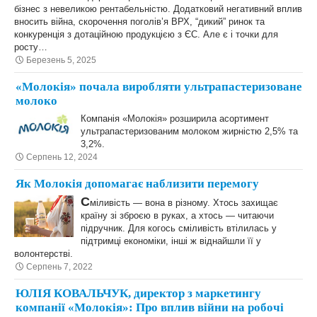
бізнес з невеликою рентабельністю. Додатковий негативний вплив
вносить війна, скорочення поголів’я ВРХ, “дикий” ринок та
конкуренція з дотаційною продукцією з ЄС. Але є і точки для
росту…
Березень 5, 2025
«Молокія» почала виробляти ультрапастеризоване
молоко
Компанія «Молокія» розширила асортимент
ультрапастеризованим молоком жирністю 2,5% та
3,2%.
Серпень 12, 2024
Як Молокія допомагає наблизити перемогу
С
міливість — вона в різному. Хтось захищає
країну зі зброєю в руках, а хтось — читаючи
підручник. Для когось сміливість втілилась у
підтримці економіки, інші ж віднайшли її у
волонтерстві.
Серпень 7, 2022
ЮЛІЯ КОВАЛЬЧУК, директор з маркетингу
компанії «Молокія»: Про вплив війни на робочі