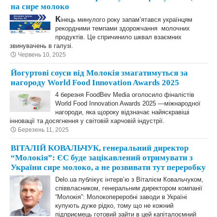
на сире молоко
К
інець минулого року запам’ятався українцям
рекордними темпами здорожчання молочних
продуктів. Це спричинило шквал взаємних
звинувачень в галузі.
Червень 10, 2025
Йогуртові соуси від Молокія змагатимуться за
нагороду World Food Innovation Awards 2025
4 березня FoodBev Media оголосило фіналістів
World Food Innovation Awards 2025 —міжнародної
нагороди, яка щороку відзначає найяскравіші
інновації та досягнення у світовій харчовій індустрії.
Березень 11, 2025
ВІТАЛІЙ КОВАЛЬЧУК, генеральний директор
“Молокія”: ЄС буде зацікавлений отримувати з
України сире молоко, а не розвивати тут переробку
Delo.ua публікує інтервʼю з Віталієм Ковальчуком,
співвласником, генеральним директором компанії
“Молокія”: Молокопереробні заводи в Україні
купують дуже рідко, тому що не кожний
підприємець готовий зайти в цей капіталоємний