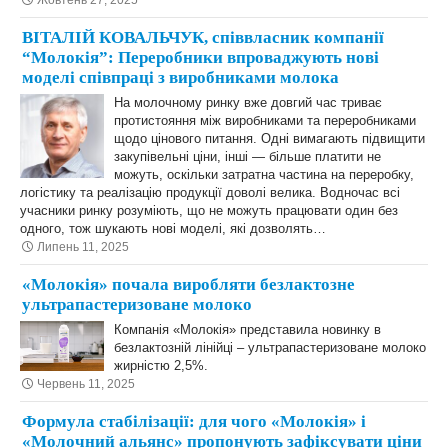
Жовтень 27, 2025
ВІТАЛІЙ КОВАЛЬЧУК, співвласник компанії
“Молокія”: Переробники впроваджують нові
моделі співпраці з виробниками молока
На молочному ринку вже довгий час триває
протистояння між виробниками та переробниками
щодо цінового питання. Одні вимагають підвищити
закупівельні ціни, інші — більше платити не
можуть, оскільки затратна частина на переробку,
логістику та реалізацію продукції доволі велика. Водночас всі
учасники ринку розуміють, що не можуть працювати один без
одного, тож шукають нові моделі, які дозволять…
Липень 11, 2025
«Молокія» почала виробляти безлактозне
ультрапастеризоване молоко
Компанія «Молокія» представила новинку в
безлактозній лінійці ‒ ультрапастеризоване молоко
жирністю 2,5%.
Червень 11, 2025
Формула стабілізації: для чого «Молокія» і
«Молочний альянс» пропонують зафіксувати ціни