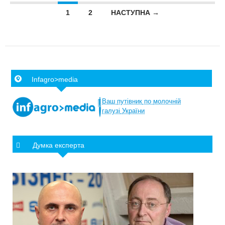
Posts navigation
1
2
НАСТУПНА →
Infagro>media
Ваш
путівник
по
молочній
галузі
України
Думка експерта