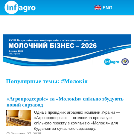
ENG
Skip to content
Популярные темы: #Молокія
«Агропродсервіс» та «Молокія» спільно збудують
новий сирзавод
Одна з провідних аграрних компаній України —
«Агропродсервіс» — оголосила про запуск
спільного проєкту з компанією «Молокія» для
будівництва сучасного сирзаводу.