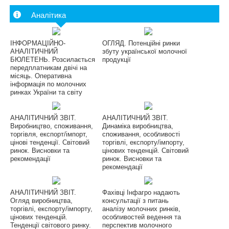
Аналітика
ІНФОРМАЦІЙНО-
ОГЛЯД. Потенційні ринки
АНАЛІТИЧНИЙ
збуту української молочної
БЮЛЕТЕНЬ. Розсилається
продукції
передплатникам двічі на
місяць. Оперативна
інформація по молочних
ринках України та світу
АНАЛІТИЧНИЙ ЗВІТ.
АНАЛІТИЧНИЙ ЗВІТ.
Виробництво, споживання,
Динаміка виробництва,
торгівля, експорт/імпорт,
споживання, особливості
цінові тенденції. Світовий
торгівлі, експорту/імпорту,
ринок. Висновки та
цінових тенденцій. Світовий
рекомендації
ринок. Висновки та
рекомендації
АНАЛІТИЧНИЙ ЗВІТ.
Фахівці Інфагро надають
Огляд виробництва,
консультації з питань
торгівлі, експорту/імпорту,
аналізу молочних ринків,
цінових тенденцій.
особливостей ведення та
Тенденції світового ринку.
перспектив молочного