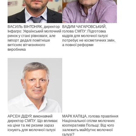
ВАСИЛЬ ВІНТОНЯК, директор
ВАДИМ ЧАГАРОВСЬКИЙ,
Інфагро: Український молочний
голова СМПУ: Підготовка
ринок у стані рівноваги, але
кадрів для молочної галузі
імпорт дедалі помітніше
потребує не косметичних змін,
витісняє вітчизняного
а повної реформи
виробника
АРСЕН ДІДУР, виконавчий
МАРК КАПІЦА, голова правління
директор СМПУ: Що впливає
Національної спілки молочних
на ціни та які ризики зараз
кооперативів Польщі: Від чого
існують для молочної галузі
залежить майбутнє молочної
галузі?