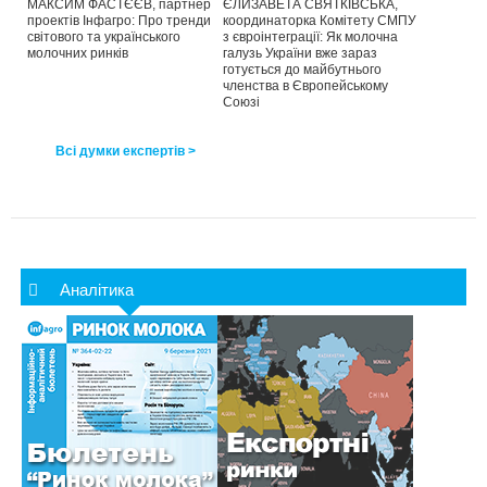
МАКСИМ ФАСТЄЄВ, партнер
ЄЛИЗАВЕТА СВЯТКІВСЬКА,
проектів Інфагро: Про тренди
координаторка Комітету СМПУ
світового та українського
з євроінтеграції: Як молочна
молочних ринків
галузь України вже зараз
готується до майбутнього
членства в Європейському
Союзі
Всі думки експертів >
Аналітика