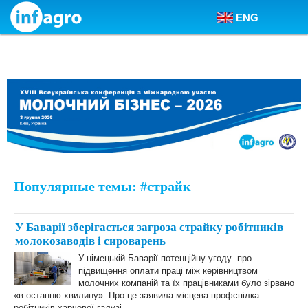
ENG
Skip to content
Популярные темы: #страйк
У Баварії зберігається загроза страйку робітників
молокозаводів і сироварень
У німецькій Баварії потенційну угоду про
підвищення оплати праці між керівництвом
молочних компаній та їх працівниками було зірвано
«в останню хвилину». Про це заявила місцева профспілка
робітників харчової галузі.