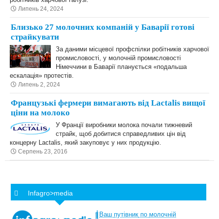
Липень 24, 2024
Близько 27 молочних компаній у Баварії готові
страйкувати
За даними місцевої профспілки робітників харчової
промисловості, у молочній промисловості
Німеччини в Баварії планується «подальша
ескалація» протестів.
Липень 2, 2024
Французькі фермери вимагають від Lactalis вищої
ціни на молоко
У Франції виробники молока почали тижневий
страйк, щоб добитися справедливих цін від
концерну Lactalis, який закуповує у них продукцію.
Серпень 23, 2016
Infagro>media
Ваш
путівник
по
молочній