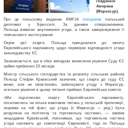
Південної
Америки
(Меркосур).
Про це польскому виданню RMF24
повідомив
польський
дипломат у Брюсселі. За даними співрозмовника,
Польща вимагає анулювання угоди, а також заморожування її
тимчасового застосування.
Окрім цієї скарги, Польща приєдналася до запиту
Європейського парламенту щодо перевірки відповідності угоди
законодавству ЄС.
Зазаначається, що в обох випадках винесення рішення Суду ЄС
займе приблизно 20 місяців.
Міністр сільського господарства та розвитку сільських районів
Польщі Стефан Краєвський зазначив, що скарга до суду ЄС
може, але не обов’язково, заблокувати угоду з Меркосур,
оскільки рішення в цьому питанні приймає Європейська комісія.
«Ми підсилюємо скаргу Європейського парламенту,
посилаючись на кілька важливих питань у польській пропозиції,
зокрема на той факт, що угода (з Меркосур — ред.) була
розділена на політичну та торговельну частини», — заявив
нещодавно Краєвський, пояснивши, що торговельна частина
угоди належить до компетенції Єврокомісії, тоді як Польща