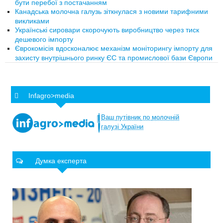
бути перебої з постачанням
Канадська молочна галузь зіткнулася з новими тарифними
викликами
Українські сировари скорочують виробництво через тиск
дешевого імпорту
Єврокомісія вдосконалює механізм моніторингу імпорту для
захисту внутрішнього ринку ЄС та промислової бази Європи
Infagro>media
Ваш
путівник
по
молочній
галузі
України
Думка експерта