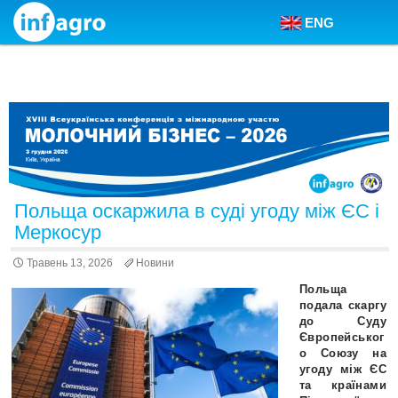
ENG
Skip to content
Польща оскаржила в суді угоду між ЄС і
Меркосур
Травень 13, 2026
Новини
Польща
подала скаргу
до Суду
Європейськог
о Союзу на
угоду між ЄС
та країнами