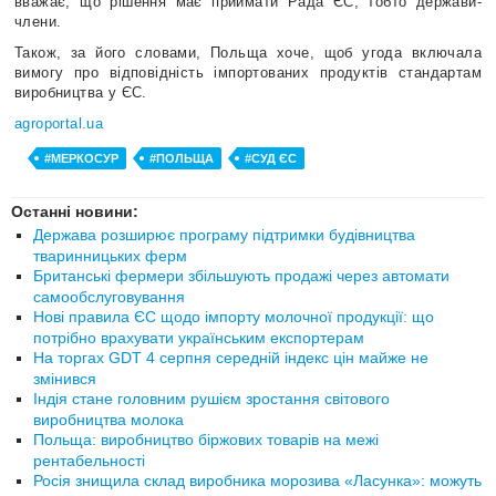
вважає, що рішення має приймати Рада ЄС, тобто держави-
члени.
Також, за його словами, Польща хоче, щоб угода включала
вимогу про відповідність імпортованих продуктів стандартам
виробництва у ЄС.
agroportal.ua
#МЕРКОСУР
#ПОЛЬЩА
#СУД ЄС
Останні новини:
Держава розширює програму підтримки будівництва
тваринницьких ферм
Британські фермери збільшують продажі через автомати
самообслуговування
Нові правила ЄС щодо імпорту молочної продукції: що
потрібно врахувати українським експортерам
На торгах GDT 4 серпня середній індекс цін майже не
змінився
Індія стане головним рушієм зростання світового
виробництва молока
Польща: виробництво біржових товарів на межі
рентабельності
Росія знищила склад виробника морозива «Ласунка»: можуть