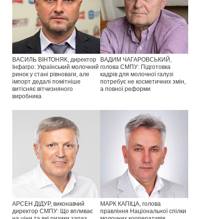
ВАСИЛЬ ВІНТОНЯК, директор
ВАДИМ ЧАГАРОВСЬКИЙ,
Інфагро: Український молочний
голова СМПУ: Підготовка
ринок у стані рівноваги, але
кадрів для молочної галузі
імпорт дедалі помітніше
потребує не косметичних змін,
витісняє вітчизняного
а повної реформи
виробника
АРСЕН ДІДУР, виконавчий
МАРК КАПІЦА, голова
директор СМПУ: Що впливає
правління Національної спілки
на ціни та які ризики зараз
молочних кооперативів