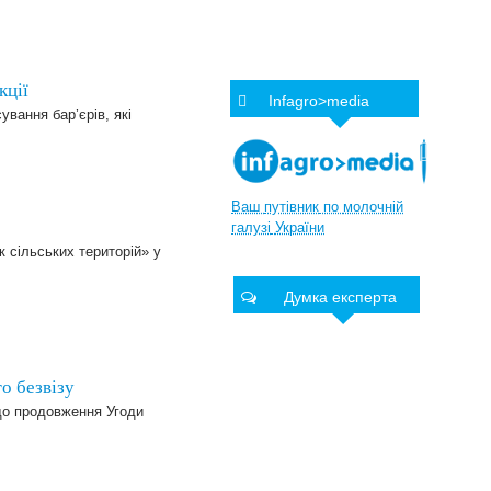
кції
Infagro>media
вання бар’єрів, які
Ваш
путівник
по
молочній
галузі
України
к сільських територій» у
Думка експерта
о безвізу
до продовження Угоди