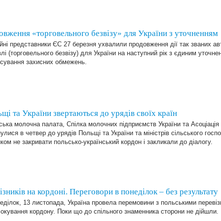
вження «торговельного безвізу» для України з уточненням
йні представники ЄС 27 березня ухвалили продовження дії так званих ав
влі (торговельного безвізу) для України на наступний рік з єдиним уточ
осування захисних обмежень.
щі та України звертаються до урядів своїх країн
ька молочна палата, Спілка молочних підприємств України та Асоціація
улися в четвер до урядів Польщі та України та міністрів сільського госпо
ком не закривати польсько-український кордон і закликали до діалогу.
зників на кордоні. Переговори в понеділок – без результату
еділок, 13 листопада, Україна провела перемовини з польськими переві
окування кордону. Поки що до спільного знаменника сторони не дійшли.