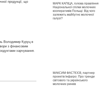
чної продукції, що
МАРК КАПІЦА, голова правління
Національної спілки молочних
кооперативів Польщі: Від чого
залежить майбутнє молочної
галузі?
ань Володимир Куруц в
овори з фінансовим
 продуктами харчування.
МАКСИМ ФАСТЄЄВ, партнер
проектів Інфагро: Про тренди
світового та українського
молочних ринків