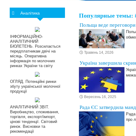
Аналітика
Популярные темы: 
Польща веде переговори 
Польщ
ІНФОРМАЦІЙНО-
обмеж
АНАЛІТИЧНИЙ
БЮЛЕТЕНЬ. Розсилається
передплатникам двічі на
Травень 14, 2026
місяць. Оперативна
інформація по молочних
Україна завершила скрин
ринках України та світу
Украї
межа
ОГЛЯД. Потенційні ринки
збуту української молочної
продукції
Вересень 16, 2025
Рада ЄС затвердила манд
АНАЛІТИЧНИЙ ЗВІТ.
Виробництво, споживання,
Рада
торгівля, експорт/імпорт,
про л
цінові тенденції. Світовий
ринок. Висновки та
рекомендації