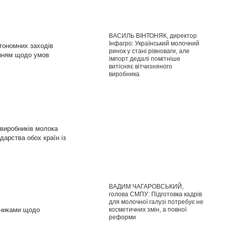
ВАСИЛЬ ВІНТОНЯК, директор
Інфагро: Український молочний
тономних заходів
ринок у стані рівноваги, але
ненням щодо умов
імпорт дедалі помітніше
витісняє вітчизняного
виробника
 виробників молока
дарства обох країн із
ВАДИМ ЧАГАРОВСЬКИЙ,
голова СМПУ: Підготовка кадрів
для молочної галузі потребує не
косметичних змін, а повної
зниками щодо
реформи