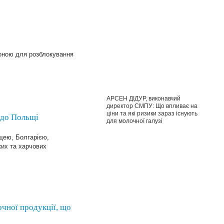
роною для розблокування
АРСЕН ДІДУР, виконавчий
директор СМПУ: Що впливає на
ціни та які ризики зараз існують
 до Польщі
для молочної галузі
ьщею, Болгарією,
их та харчових
очної продукції, що