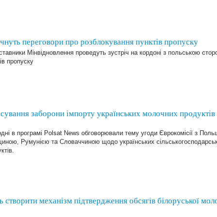
чнуть переговори про розблокування пунктів пропуску
ставники Мінвідновлення проведуть зустріч на кордоні з польською сто
ів пропуску
сування заборони імпорту українських молочних продуктів
дні в програмі Polsat News обговорювали тему угоди Єврокомісії з Пол
щиною, Румунією та Словаччиною щодо українських сільськогосподарськ
ктів.
ть створити механізм підтвердження обсягів білоруської мол