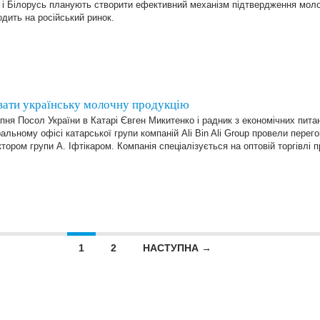
 і Білорусь планують створити ефективний механізм підтвердження моло
дить на російський ринок.
вати українську молочну продукцію
пня Посол України в Катарі Євген Микитенко і радник з економічних пит
альному офісі катарської групи компаній Ali Bin Ali Group провели перег
тором групи А. Іфтікаром. Компанія спеціалізується на оптовій торгівлі
1
2
НАСТУПНА →