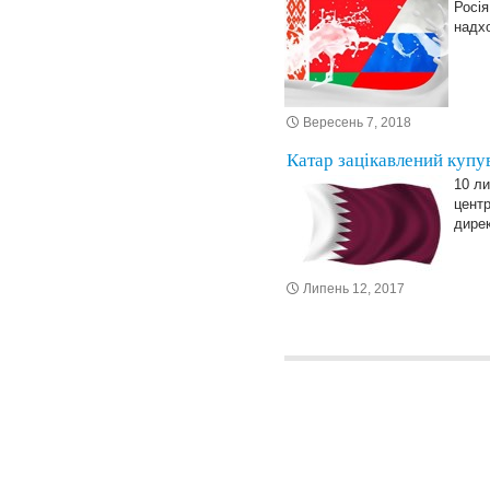
Росія
надхо
Вересень 7, 2018
Катар зацікавлений купу
10 ли
центр
дирек
Липень 12, 2017
Posts navigation