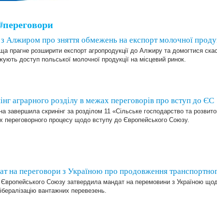
#переговори
з Алжиром про зняття обмежень на експорт молочної проду
а прагне розширити експорт агропродукції до Алжиру та домогтися скасу
ують доступ польської молочної продукції на місцевий ринок.
інг аграрного розділу в межах переговорів про вступ до ЄС
на завершила скринінг за розділом 11 «Сільське господарство та розвито
х переговорного процесу щодо вступу до Європейського Союзу.
ат на переговори з Україною про продовження транспортног
 Європейського Союзу затвердила мандат на перемовини з Україною що
ібералізацію вантажних перевезень.