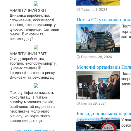
Травень 1, 2024
АНАЛІТИЧНИЙ ЗВІТ.
Динаміка виробництва,
Посли ЄС ухвалили продо
споживання, особливості
торгівлі, експорту/імпорту,
Пості
цінових тенденцій. Світовий
торгі
ринок. Висновки та
заст
рекомендації
АНАЛІТИЧНИЙ ЗВІТ.
Березень 28, 2024
Огляд виробництва,
торгівлі, експорту/імпорту,
Молочні організації Поль
цінових тенденцій.
Тенденції світового ринку.
Польс
Висновки та рекомендації
зверн
закли
Фахівці Інфагро надають
консультації з питань
аналізу молочних ринків,
Лютий 29, 2024
особливостей ведення та
перспектив молочного
Блокада польських переві
бізнесу, конкурентного
У пон
середовища тощо.
розбл
Інші аналітичні звіти >