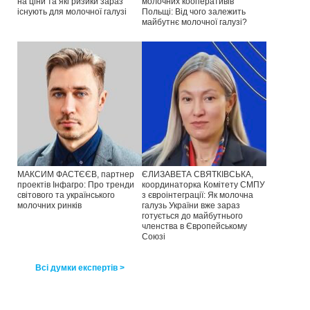
на ціни та які ризики зараз
молочних кооперативів
існують для молочної галузі
Польщі: Від чого залежить
майбутнє молочної галузі?
МАКСИМ ФАСТЄЄВ, партнер
ЄЛИЗАВЕТА СВЯТКІВСЬКА,
проектів Інфагро: Про тренди
координаторка Комітету СМПУ
світового та українського
з євроінтеграції: Як молочна
молочних ринків
галузь України вже зараз
готується до майбутнього
членства в Європейському
Союзі
Всі думки експертів >