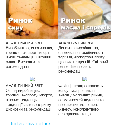
АНАЛІТИЧНИЙ ЗВІТ.
АНАЛІТИЧНИЙ ЗВІТ.
Виробництво, споживання,
Динаміка виробництва,
торгівля, експорт/імпорт,
споживання, особливості
цінові тенденції. Світовий
торгівлі, експорту/імпорту,
ринок. Висновки та
цінових тенденцій. Світовий
рекомендації
ринок. Висновки та
рекомендації
АНАЛІТИЧНИЙ ЗВІТ.
Фахівці Інфагро надають
Огляд виробництва,
консультації з питань
торгівлі, експорту/імпорту,
аналізу молочних ринків,
цінових тенденцій.
особливостей ведення та
Тенденції світового ринку.
перспектив молочного
Висновки та рекомендації
бізнесу, конкурентного
середовища тощо.
Інші аналітичні звіти >