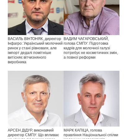
ВАСИЛЬ ВІНТОНЯК, директор
ВАДИМ ЧАГАРОВСЬКИЙ,
Інфагро: Український молочний
голова СМПУ: Підготовка
ринок у стані рівноваги, але
кадрів для молочної галузі
імпорт дедалі помітніше
потребує не косметичних змін,
витісняє вітчизняного
а повної реформи
виробника
АРСЕН ДІДУР, виконавчий
МАРК КАПІЦА, голова
директор СМПУ: Що впливає
правління Національної спілки