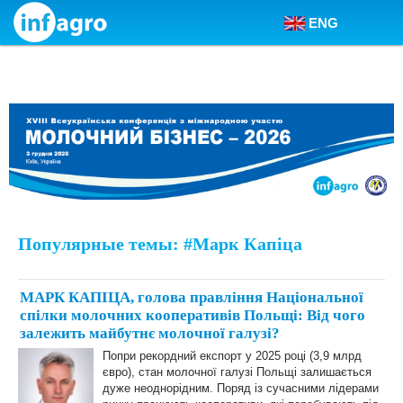
ENG
Skip to content
Популярные темы: #Марк Капіца
МАРК КАПІЦА, голова правління Національної
спілки молочних кооперативів Польщі: Від чого
залежить майбутнє молочної галузі?
Попри рекордний експорт у 2025 році (3,9 млрд
євро), стан молочної галузі Польщі залишається
дуже неоднорідним. Поряд із сучасними лідерами