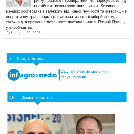
ринку працюють кооперативи, які перебувають під
постійним тиском зростання витрат. Виживання
менших кооперативів залежить від їхньої гнучкості та інвестицій в
енергетичну трансформацію, автоматизацію й кібербезпеку, а
також від збереження лояльності постачальників. Позиції Польщі
у виробництві…
Червень 29, 2026
Infagro>media
Ваш
путівник
по
молочній
галузі
України
Думка експерта