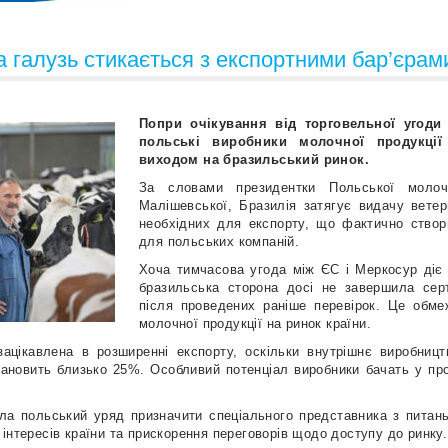
 галузь стикається з експортними бар’єрами
Попри очікування від торговельної угоди
польські виробники молочної продукці
виходом на бразильський ринок.
За словами президентки Польської молоч
Малішевської, Бразилія затягує видачу ветер
необхідних для експорту, що фактично створ
для польських компаній.
Хоча тимчасова угода між ЄС і Меркосур діє 
бразильська сторона досі не завершила серт
після проведених раніше перевірок. Це обме
молочної продукції на ринок країни.
ацікавлена в розширенні експорту, оскільки внутрішнє виробницт
тановить близько 25%. Особливий потенціал виробники бачать у пр
ла польський уряд призначити спеціального представника з питан
інтересів країни та прискорення переговорів щодо доступу до ринку.