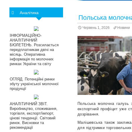
Аналітика
Польська молочна
Червень 1, 2026
Новини
ІНФОРМАЦІЙНО-
АНАЛІТИЧНИЙ
БЮЛЕТЕНЬ. Розсилається
передплатникам двічі на
місяць. Оперативна
інформація по молочних
ринках України та світу
ОГЛЯД. Потенційні ринки
збуту української молочної
продукції
Польська молочна галузь з
АНАЛІТИЧНИЙ ЗВІТ.
Виробництво, споживання,
експортний профіцит уже с
торгівля, експорт/імпорт,
дозрівання.
цінові тенденції. Світовий
Малішевська також заклика
ринок. Висновки та
рекомендації
для підтримки торговельних 