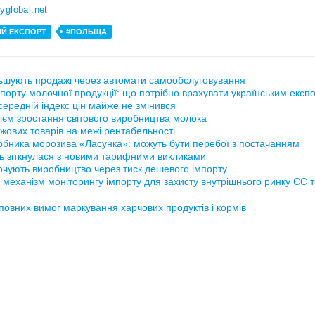
ryglobal.net
Й ЕКСПОРТ
#ПОЛЬЩА
ьшують продажі через автомати самообслуговування
порту молочної продукції: що потрібно врахувати українським експ
ередній індекс цін майже не змінився
ієм зростання світового виробництва молока
жових товарів на межі рентабельності
обника морозива «Ласунка»: можуть бути перебої з постачанням
ь зіткнулася з новими тарифними викликами
рочують виробництво через тиск дешевого імпорту
 механізм моніторингу імпорту для захисту внутрішнього ринку ЄС 
повних вимог маркування харчових продуктів і кормів