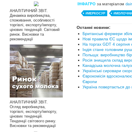
ІНФАГРО
за матеріалом
dai
АНАЛІТИЧНИЙ ЗВІТ.
#МЕРКОСУР
#МОЛОЧНИ
Динаміка виробництва,
споживання, особливості
торгівлі, експорту/імпорту,
Останні новини:
цінових тенденцій. Світовий
Британські фермери збіл
ринок. Висновки та
Нові правила ЄС щодо ім
рекомендації
На торгах GDT 4 серпня с
Індія стане головним руш
Польща: виробництво бір
Росія знищила склад вир
Канадська молочна галуз
Українські сировари ско
Єврокомісія вдосконалює
Європи
Україна повертається до 
АНАЛІТИЧНИЙ ЗВІТ.
Огляд виробництва,
торгівлі, експорту/імпорту,
цінових тенденцій.
Тенденції світового ринку.
Висновки та рекомендації