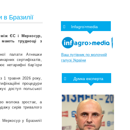
 в Бразилії
Infagro>media
 між ЄС і Меркосур,
ї мають труднощі з
ної палати Агнешки
Ваш
путівник
по
молочній
инарних сертифікатів,
галузі
України
ює нетарифні бар’єри
з 1 травня 2026 року,
Думка експерта
ифікаційні процедури
жує доступ польської
во молока зростає, а
одажу сирів тривалого
ь Меркосур у Бразилії