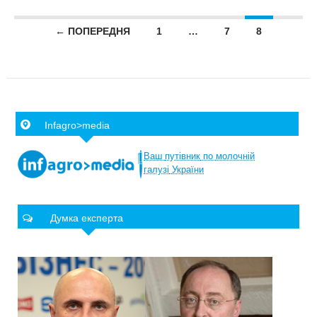
Posts navigation
← ПОПЕРЕДНЯ
1
…
7
8
Infagro>media
Ваш
путівник
по
молочній
галузі
України
Думка експерта