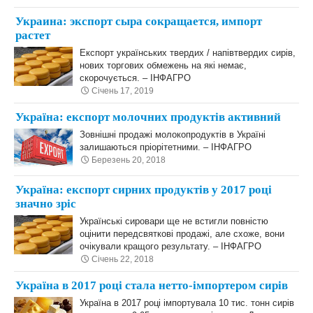
Украина: экспорт сыра сокращается, импорт
растет
Експорт українських твердих / напівтвердих сирів,
нових торгових обмежень на які немає,
скорочується. – ІНФАГРО
Січень 17, 2019
Україна: експорт молочних продуктів активний
Зовнішні продажі молокопродуктів в Україні
залишаються пріорітетними. – ІНФАГРО
Березень 20, 2018
Україна: експорт сирних продуктів у 2017 році
значно зріс
Українські сировари ще не встигли повністю
оцінити передсвяткові продажі, але схоже, вони
очікували кращого результату. – ІНФАГРО
Січень 22, 2018
Україна в 2017 році стала нетто-імпортером сирів
Україна в 2017 році імпортувала 10 тис. тонн сирів