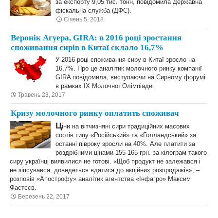
за експорту 9,05 тис. тонн, повідомила Державна
фіскальна служба (ДФС).
Січень 5, 2018
Веронік Агуера, GIRA: в 2016 році зростання
споживання сирів в Китаї склало 16,7%
У 2016 році споживання сиру в Китаї зросло на
16,7%. Про це аналітик молочного ринку компанії
GIRA повідомила, виступаючи на Сирному форумі
в рамках IX Молочної Олімпіади.
Травень 23, 2017
Кризу молочного ринку оплатить споживач
Ц
іни на вітчизняні сири традиційних масових
сортів типу «Російський» та «Голландський» за
останні півроку зросли на 40%. Але платити за
роздрібними цінами 155-165 грн. за кілограм такого
сиру українці виявилися не готові. «Щоб продукт не залежався і
не зіпсувався, доведеться вдатися до акційних розпродажів», –
розповів «Апострофу» аналітик агентства «Інфагро» Максим
Фастєєв.
Березень 22, 2017