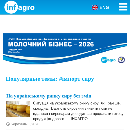
ENG
Skip to content
Популярные темы: #імпорт сиру
На українському ринку сиру без змін
Ситуація на українському ринку сиру, як і раніше,
складна. Вартість сировини знизити поки не
вдалося і сироварам доводиться продавати готову
продукцію дорого. – ІНФАГРО
Березень 3, 2020