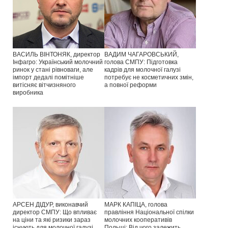
ВАСИЛЬ ВІНТОНЯК, директор
ВАДИМ ЧАГАРОВСЬКИЙ,
Інфагро: Український молочний
голова СМПУ: Підготовка
ринок у стані рівноваги, але
кадрів для молочної галузі
імпорт дедалі помітніше
потребує не косметичних змін,
витісняє вітчизняного
а повної реформи
виробника
АРСЕН ДІДУР, виконавчий
МАРК КАПІЦА, голова
директор СМПУ: Що впливає
правління Національної спілки
на ціни та які ризики зараз
молочних кооперативів
існують для молочної галузі
Польщі: Від чого залежить