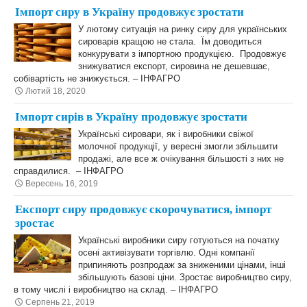
Імпорт сиру в Україну продовжує зростати
У лютому ситуація на ринку сиру для українських
сироварів кращою не стала. Їм доводиться
конкурувати з імпортною продукцією. Продовжує
знижуватися експорт, сировина не дешевшає,
собівартість не знижується. – ІНФАГРО
Лютий 18, 2020
Імпорт сирів в Україну продовжує зростати
Українські сировари, як і виробники свіжої
молочної продукції, у вересні змогли збільшити
продажі, але все ж очікування більшості з них не
справдилися. – ІНФАГРО
Вересень 16, 2019
Експорт сиру продовжує скорочуватися, імпорт
зростає
Українські виробники сиру готуються на початку
осені активізувати торгівлю. Одні компанії
припиняють розпродаж за зниженими цінами, інші
збільшують базові ціни. Зростає виробництво сиру,
в тому числі і виробництво на склад. – ІНФАГРО
Серпень 21, 2019