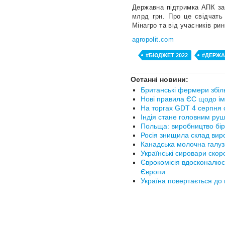
Державна підтримка АПК за
млрд грн. Про це свідчать 
Мінагро та від учасників ри
agropolit.com
#БЮДЖЕТ 2022
#ДЕРЖА
Останні новини:
Британські фермери збіл
Нові правила ЄС щодо ім
На торгах GDT 4 серпня с
Індія стане головним руш
Польща: виробництво бір
Росія знищила склад вир
Канадська молочна галуз
Українські сировари ско
Єврокомісія вдосконалює
Європи
Україна повертається до 