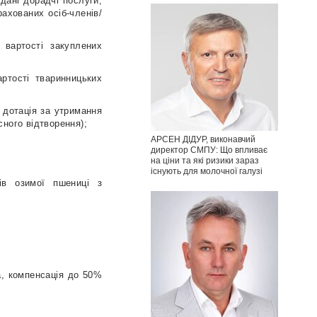
дані дорадчі послуги,
ахованих осіб-членів/
 вартості закуплених
артості тваринницьких
 дотація за утримання
сного відтворення);
АРСЕН ДІДУР, виконавчий
директор СМПУ: Що впливає
на ціни та які ризики зараз
існують для молочної галузі
вів озимої пшениці з
а, компенсація до 50%