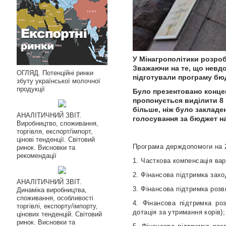
У Мінагрополітики розроб
Зважаючи на те, що невдо
ОГЛЯД. Потенційні ринки
підготували програму бю
збуту української молочної
продукції
Було презентовано конце
пропонується виділити 8 м
більше, ніж було закладе
АНАЛІТИЧНИЙ ЗВІТ.
голосування за бюджет на
Виробництво, споживання,
торгівля, експорт/імпорт,
цінові тенденції. Світовий
Програма держдопомоги на 20
ринок. Висновки та
рекомендації
1. Часткова компенсація вар
2. Фінансова підтримка зах
АНАЛІТИЧНИЙ ЗВІТ.
3. Фінансова підтримка розв
Динаміка виробництва,
споживання, особливості
4. Фінансова підтримка ро
торгівлі, експорту/імпорту,
дотація за утримання корів);
цінових тенденцій. Світовий
ринок. Висновки та