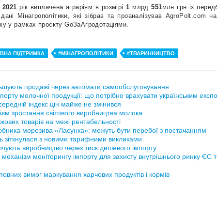
2021
рік виплачена аграріям в розмірі
1
млрд
551
млн грн із пере
дані Мінагрополітики, які зібрав та проаналізував AgroPolt.com на
нку у рамках проєкту GoЗаАгродотаціями.
ВНА ПІДТРИМКА
#МІНАГРОПОЛІТИКИ
#ТВАРИННИЦТВО
ьшують продажі через автомати самообслуговування
порту молочної продукції: що потрібно врахувати українським експ
ередній індекс цін майже не змінився
ієм зростання світового виробництва молока
жових товарів на межі рентабельності
обника морозива «Ласунка»: можуть бути перебої з постачанням
ь зіткнулася з новими тарифними викликами
рочують виробництво через тиск дешевого імпорту
 механізм моніторингу імпорту для захисту внутрішнього ринку ЄС 
повних вимог маркування харчових продуктів і кормів