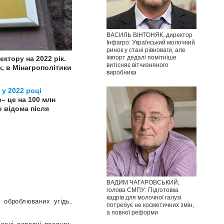
ВАСИЛЬ ВІНТОНЯК, директор
Інфагро: Український молочний
ринок у стані рівноваги, але
імпорт дедалі помітніше
ктору на 2022 рік.
витісняє вітчизняного
, в Мінагрополітики
виробника
 у 2022 році
в– це на 100 млн
о відома після
ВАДИМ ЧАГАРОВСЬКИЙ,
голова СМПУ: Підготовка
кадрів для молочної галузі
 оброблюваних угідь,
потребує не косметичних змін,
а повної реформи