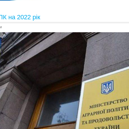
К на 2022 рік
и