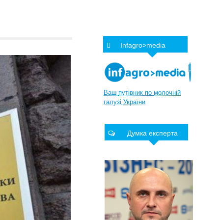
Infagro>media
Ваш
путівник
по
молочній
галузі
України
Думка експерта