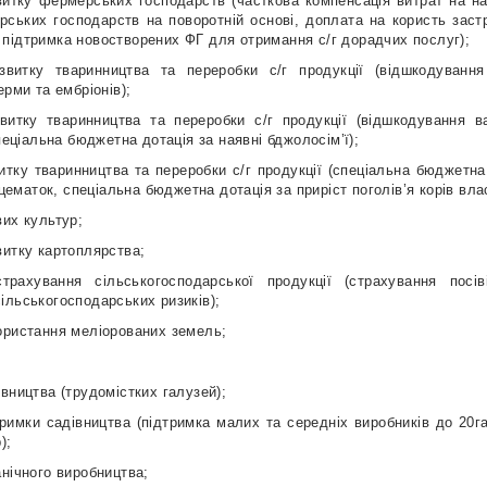
витку фермерських господарств (часткова компенсація витрат на на
ських господарств на поворотній основі, доплата на користь застр
підтримка новостворених ФГ для отримання с/г дорадчих послуг);
звитку тваринництва та переробки с/г продукції (відшкодування
ерми та ембріонів);
витку тваринництва та переробки с/г продукції (відшкодування в
пеціальна бюджетна дотація за наявні бджолосім’ї);
итку тваринництва та переробки с/г продукції (спеціальна бюджетна
вцематок, спеціальна бюджетна дотація за приріст поголів’я корів вла
вих культур;
витку картоплярства;
трахування сільськогосподарської продукції (страхування посі
ільськогосподарських ризиків);
ористання меліорованих земель;
вництва (трудомістких галузей);
римки садівництва (підтримка малих та середніх виробників до 20г
);
нічного виробництва;