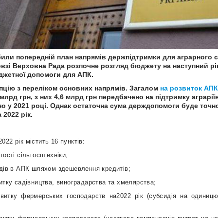
или попередній план напрямів держпідтримки для аграрного се
взі Верховна Рада розпочне розгляд бюджету на наступний рік
джетної допомоги для АПК.
пцію з переліком основних напрямів. Загалом
на розвиток АПК
лрд грн, з них 4,6 млрд грн передбачено на підтримку аграрії
но у 2021 році. Однак остаточна сума держдопомоги буде точн
 2022 рік.
22 рік містить 16 пунктів:
тості сільгосптехніки;
одів в АПК шляхом здешевлення кредитів;
итку садівництва, виноградарства та хмелярства;
звитку фермерських господарств на2022 рік (субсидія на одиницю