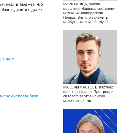
МАРК КАПІЦА, голова
дбачених в бюджеті
4,5
правління Національної спілки
 базі відкритих даних
молочних кооперативів
Польщі: Від чого залежить
майбутнє молочної галузі?
ортерам
МАКСИМ ФАСТЄЄВ, партнер
проектів Інфагро: Про тренди
та промислової бази
світового та українського
молочних ринків