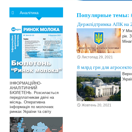
Аналітика
Популярные темы: 
Держпідтримка АПК на 2
У Мін
рік. 
Міна
Листопад 29, 2021
8 млрд грн для агросект
Верх
Украї
ІНФОРМАЦІЙНО-
АНАЛІТИЧНИЙ
БЮЛЕТЕНЬ. Розсилається
передплатникам двічі на
місяць. Оперативна
Жовтень 20, 2021
інформація по молочних
ринках України та світу