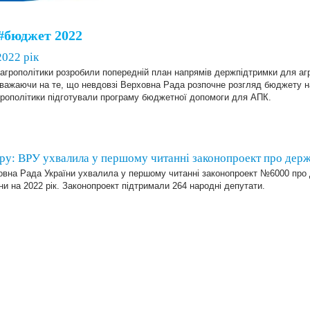
#бюджет 2022
022 рік
агрополітики розробили попередній план напрямів держпідтримки для аг
Зважаючи на те, що невдовзі Верховна Рада розпочне розгляд бюджету на
грополітики підготували програму бюджетної допомоги для АПК.
ору: ВРУ ухвалила у першому читанні законопроект про де
овна Рада України ухвалила у першому читанні законопроект №6000 пр
ни на 2022 рік. Законопроект підтримали 264 народні депутати.