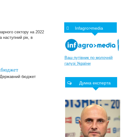
Infagro>media
рарного сектору на 2022
 наступний рік, в
Ваш
путівник
по
молочній
галузі
України
ржбюджет
о Державний бюджет
Думка експерта