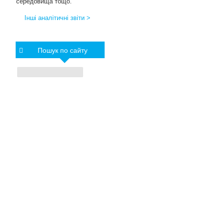
середовища тощо.
Інші аналітичні звіти >
Пошук по сайту