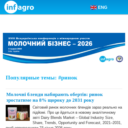
ENG
Skip to content
Популярные темы: #ринок
Молочні бленди набирають обертів: ринок
зростатиме на 8% щороку до 2031 року
Світовий ринок молочних блендів зараз реально на
підйомі. Про це йдеться в новому аналітичному
звіті Dairy Blends Market – Global Industry Size,
Share, Trends, Opportunity and Forecast, 2021–2031,
який оприлюднили 23 січня 2026 року.