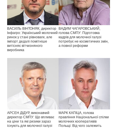
ВАСИЛЬ ВІНТОНЯК, директор
ВАДИМ ЧАГАРОВСЬКИЙ,
Інфагро: Український молочний
голова СМПУ: Підготовка
ринок у стані рівноваги, але
кадрів для молочної галузі
імпорт дедалі помітніше
потребує не косметичних змін,
витісняє вітчизняного
а повної реформи
виробника
АРСЕН ДІДУР, виконавчий
МАРК КАПІЦА, голова
директор СМПУ: Що впливає
правління Національної спілки
на ціни та які ризики зараз
молочних кооперативів
існують для молочної галузі
Польщі: Від чого залежить