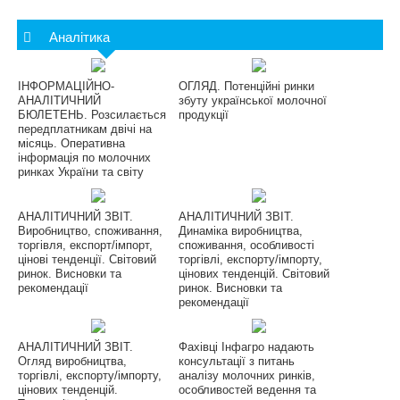
Аналітика
ІНФОРМАЦІЙНО-
ОГЛЯД. Потенційні ринки
АНАЛІТИЧНИЙ
збуту української молочної
БЮЛЕТЕНЬ. Розсилається
продукції
передплатникам двічі на
місяць. Оперативна
інформація по молочних
ринках України та світу
АНАЛІТИЧНИЙ ЗВІТ.
АНАЛІТИЧНИЙ ЗВІТ.
Виробництво, споживання,
Динаміка виробництва,
торгівля, експорт/імпорт,
споживання, особливості
цінові тенденції. Світовий
торгівлі, експорту/імпорту,
ринок. Висновки та
цінових тенденцій. Світовий
рекомендації
ринок. Висновки та
рекомендації
АНАЛІТИЧНИЙ ЗВІТ.
Фахівці Інфагро надають
Огляд виробництва,
консультації з питань
торгівлі, експорту/імпорту,
аналізу молочних ринків,
цінових тенденцій.
особливостей ведення та