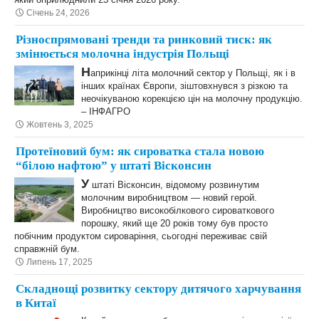
Січень 24, 2026
Різноспрямовані тренди та ринковий тиск: як
змінюється молочна індустрія Польщі
Н
априкінці літа молочний сектор у Польщі, як і в
інших країнах Європи, зіштовхнувся з різкою та
неочікуваною корекцією цін на молочну продукцію.
– ІНФАГРО
Жовтень 3, 2025
Протеїновий бум: як сироватка стала новою
“білою нафтою” у штаті Вісконсин
У
штаті Вісконсин, відомому розвинутим
молочним виробництвом — новий герой.
Виробництво високобілкового сироваткового
порошку, який ще 20 років тому був просто
побічним продуктом сироваріння, сьогодні переживає свій
справжній бум.
Липень 17, 2025
Складнощі розвитку сектору дитячого харчування
в Китаї