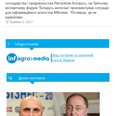
господарства і продовольства Республіки Білорусь, на Третьому
експортному форумі “Білорусь молочна” прокоментував ситуацію
для інформаційного агентства Milknews. “По-перше, це не
індикативи,…
Травень 1, 2017
Infagro>media
Ваш
путівник
по
молочній
галузі
України
Думка експерта