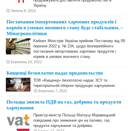
продовжувати доставляти продовольство в
Україну.
Липень 8, 2022
Постачання імпортованих харчових продуктів і
кормів в умовах воєнного стану буде стабільним, –
Мінагрополітики
Кабінет Міністрів України прийняв Постанову від 09
березня 2022 р. № 234, щодо безперебійного
постачання імпортованих харчових продуктів і
кормів в умовах воєнного стану.
Березень 10, 2022
Кищенці безоплатно надає продовольство
ТОВ «Кищенці» безоплатно надає ЗСУ та
територіальній обороні продукцію харчування.
Березень 7, 2022
Польща знизила ПДВ на газ, добрива та продукти
харчування
Прем’єр-міністр Польщі Матеуш Моравецький
повідомив про зниження цін на паливо, газ,
продукти харчування та добрива.