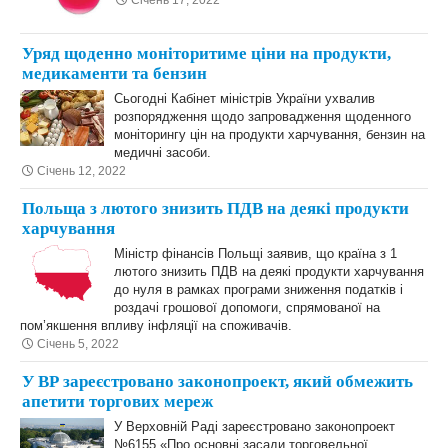
Січень 17, 2022
Уряд щоденно моніторитиме ціни на продукти,
медикаменти та бензин
Сьогодні Кабінет міністрів України ухвалив
розпорядження щодо запровадження щоденного
моніторингу цін на продукти харчування, бензин на
медичні засоби.
Січень 12, 2022
Польща з лютого знизить ПДВ на деякі продукти
харчування
Міністр фінансів Польщі заявив, що країна з 1
лютого знизить ПДВ на деякі продукти харчування
до нуля в рамках програми зниження податків і
роздачі грошової допомоги, спрямованої на
пом’якшення впливу інфляції на споживачів.
Січень 5, 2022
У ВР зареєстровано законопроект, який обмежить
апетити торгових мереж
У Верховній Раді зареєстровано законопроект
№6155 «Про основні засади торговельної