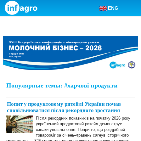
ENG
Skip to content
Популярные темы: #харчові продукти
Попит у продуктовому ритейлі України почав
сповільнюватися після рекордного зростання
Після рекордних показників на початку 2026 року
український продуктовий ритейл демонструє
ознаки уповільнення. Попри те, що роздрібний
товарообіг за січень–травень сягнув історичного
максимуму — 825 млрд грн, реальне зростання ринку становить