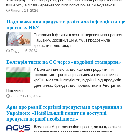
лише 9%, а після березневого піку попит почав знижуватися.
Липень 14, 2026
Подорожчання продуктів розігнало інфляцію вище
прогнозу НБУ
Споживча інфляція в жовтні перевищила прогноз
Нацбанку, досягнувши 9,7%, і продовжила
зростати в листопаді.
Грудень 6, 2024
Болгарія тисне на ЄС через «подвійні стандарти»
У Болгарії виявили, що харчові продукти, які
продаються транснаціональними компаніями в
країні, містять інгредієнти, відмінні від продуктів
ідентичних брендів, що продаються в Австрії та
Німеччині.
Серпень 18, 2024
Agus про реалії торгівлі продуктами харчування з
Україною: «Найбільший попит на доступні
продукти першої необхідності»
К
омпанія Agus розповіла про те, як їм вдається