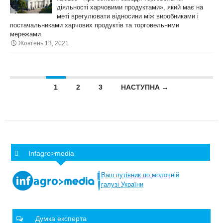
діяльності харчовими продуктами», який має на
меті врегулювати відносини між виробниками і
постачальниками харчових продуктів та торговельними
мережами.
Жовтень 13, 2021
Posts navigation
1
2
3
НАСТУПНА →
Infagro>media
Ваш
путівник
по
молочній
галузі
України
Думка експерта