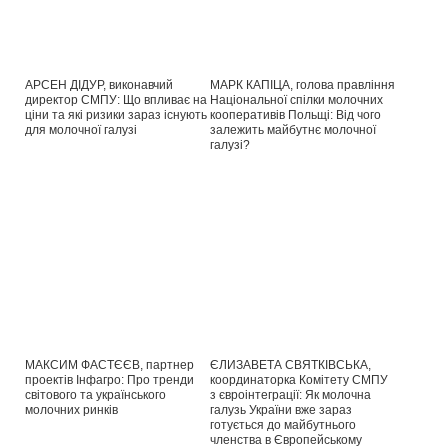
АРСЕН ДІДУР, виконавчий
МАРК КАПІЦА, голова правління
директор СМПУ: Що впливає на
Національної спілки молочних
ціни та які ризики зараз існують
кооперативів Польщі: Від чого
для молочної галузі
залежить майбутнє молочної
галузі?
МАКСИМ ФАСТЄЄВ, партнер
ЄЛИЗАВЕТА СВЯТКІВСЬКА,
проектів Інфагро: Про тренди
координаторка Комітету СМПУ
світового та українського
з євроінтеграції: Як молочна
молочних ринків
галузь України вже зараз
готується до майбутнього
членства в Європейському