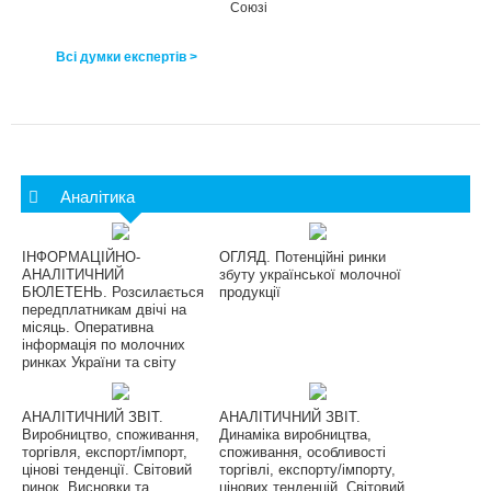
Союзі
Всі думки експертів >
Аналітика
ІНФОРМАЦІЙНО-
ОГЛЯД. Потенційні ринки
АНАЛІТИЧНИЙ
збуту української молочної
БЮЛЕТЕНЬ. Розсилається
продукції
передплатникам двічі на
місяць. Оперативна
інформація по молочних
ринках України та світу
АНАЛІТИЧНИЙ ЗВІТ.
АНАЛІТИЧНИЙ ЗВІТ.
Виробництво, споживання,
Динаміка виробництва,
торгівля, експорт/імпорт,
споживання, особливості
цінові тенденції. Світовий
торгівлі, експорту/імпорту,
ринок. Висновки та
цінових тенденцій. Світовий