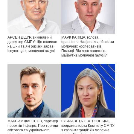
АРСЕН ДІДУР, виконавчий
МАРК КАПІЦА, голова
директор СМПУ: Що впливає
правління Національної спілки
на ціни та які ризики зараз
молочних кооперативів
існують для молочної галузі
Польщі: Від чого залежить
майбутнє молочної галузі?
МАКСИМ ФАСТЄЄВ, партнер
ЄЛИЗАВЕТА СВЯТКІВСЬКА,
проектів Інфагро: Про тренди
координаторка Комітету СМПУ
світового та українського
з євроінтеграції: Як молочна