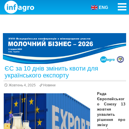
ENG
Skip to content
ЄС за 10 днів змінить квоти для
українського експорту
Жовтень 4, 2025
Новини
Рада
Європейськог
о Союзу 13
жовтня
ухвалить
рішення про
зміну