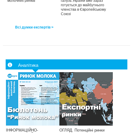
молочних ринків
галузь України вже зараз
готується до майбутнього
членства в Європейському
Союзі
Всі думки експертів >
Аналітика
ІНФОРМАЦІЙНО-
ОГЛЯД. Потенційні ринки