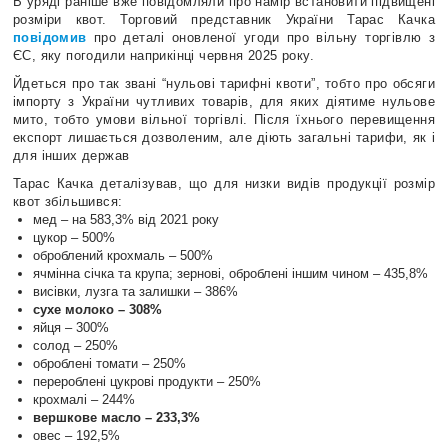
В уряді раніше вже повідомляли про намір встановити підвищені
розміри квот. Торговий представник України Тарас Качка
повідомив
про деталі оновленої угоди про вільну торгівлю з
ЄС, яку погодили наприкінці червня 2025 року.
Йдеться про так звані “нульові тарифні квоти”, тобто про обсяги
імпорту з України чутливих товарів, для яких діятиме нульове
мито, тобто умови вільної торгівлі. Після їхнього перевищення
експорт лишається дозволеним, але діють загальні тарифи, як і
для інших держав
Тарас Качка деталізував, що для низки видів продукції розмір
квот збільшився:
мед – на 583,3% від 2021 року
цукор – 500%
оброблений крохмаль – 500%
ячмінна січка та крупа; зернові, оброблені іншим чином – 435,8%
висівки, лузга та залишки – 386%
сухе молоко – 308%
яйця – 300%
солод – 250%
оброблені томати – 250%
перероблені цукрові продукти – 250%
крохмалі – 244%
вершкове масло – 233,3%
овес – 192,5%