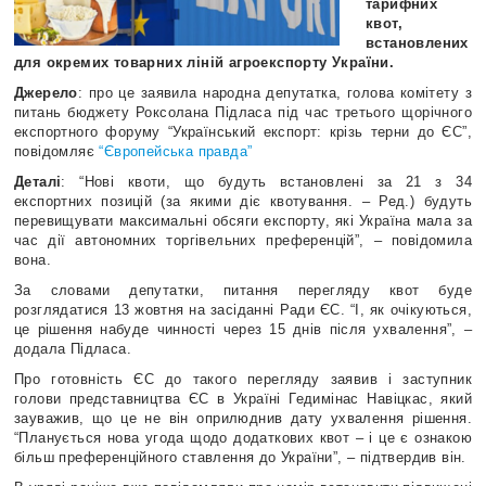
тарифних
квот,
встановлених
для окремих товарних ліній агроекспорту України.
Джерело
: про це заявила народна депутатка, голова комітету з
питань бюджету Роксолана Підласа під час третього щорічного
експортного форуму “Український експорт: крізь терни до ЄС”,
повідомляє
“Європейська правда”
Деталі
: “Нові квоти, що будуть встановлені за 21 з 34
експортних позицій (за якими діє квотування. – Ред.) будуть
перевищувати максимальні обсяги експорту, які Україна мала за
час дії автономних торгівельних преференцій”, – повідомила
вона.
За словами депутатки, питання перегляду квот буде
розглядатися 13 жовтня на засіданні Ради ЄС. “І, як очікуються,
це рішення набуде чинності через 15 днів після ухвалення”, –
додала Підласа.
Про готовність ЄС до такого перегляду заявив і заступник
голови представництва ЄС в Україні Гедимінас Навіцкас, який
зауважив, що це не він оприлюднив дату ухвалення рішення.
“Планується нова угода щодо додаткових квот – і це є ознакою
більш преференційного ставлення до України”, – підтвердив він.