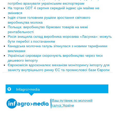
потрібно врахувати українським експортерам
На торгах GDT 4 серпня середній індекс цін майже не
змінився
Індія стане головним рушієм зростання світового
виробництва молока
Польща: виробництво біржових товарів на межі
рентабельності
Росія знищила склад виробника морозива «Ласунка»: можуть
бути перебої з постачанням
Канадська молочна галузь зіткнулася з новими тарифними
викликами
Українські сировари скорочують виробництво через тиск
дешевого імпорту
Єврокомісія вдосконалює механізм моніторингу імпорту для
захисту внутрішнього ринку ЄС та промислової бази Європи
Infagro>media
Ваш
путівник
по
молочній
галузі
України