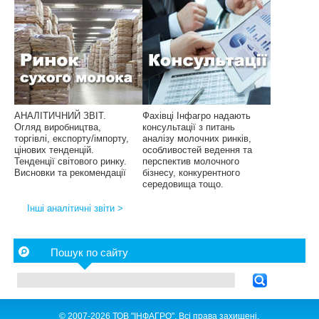
АНАЛІТИЧНИЙ ЗВІТ.
Фахівці Інфагро надають
Огляд виробництва,
консультації з питань
торгівлі, експорту/імпорту,
аналізу молочних ринків,
цінових тенденцій.
особливостей ведення та
Тенденції світового ринку.
перспектив молочного
Висновки та рекомендації
бізнесу, конкурентного
середовища тощо.
Інші аналітичні звіти >
Пошук по сайту
© 2007-2026 ТОВ "ІНФАГРО". Всі права захищені.