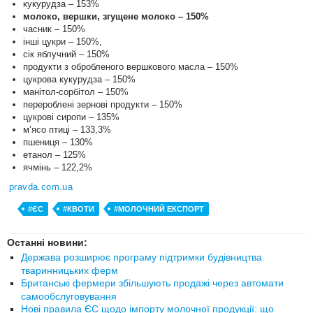
кукурудза – 153%
молоко, вершки, згущене молоко – 150%
часник – 150%
інші цукри – 150%,
сік яблучний – 150%
продукти з обробленого вершкового масла – 150%
цукрова кукурудза – 150%
манітол-сорбітол – 150%
перероблені зернові продукти – 150%
цукрові сиропи – 135%
м’ясо птиці – 133,3%
пшениця – 130%
етанол – 125%
ячмінь – 122,2%
pravda.com.ua
#ЄС
#КВОТИ
#МОЛОЧНИЙ ЕКСПОРТ
Останні новини:
Держава розширює програму підтримки будівництва
тваринницьких ферм
Британські фермери збільшують продажі через автомати
самообслуговування
Нові правила ЄС щодо імпорту молочної продукції: що