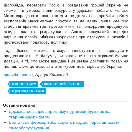
Щоправда, переграти Росію в роздаванні грошей Україна не
зможе – в умовах війни ресурсів у держави набагато менше.
Може спрацювати інша стратегія: не дотувати, а зробити роботу
експортерів максимально простою та дешевою. Мова йде про
стабільні правила гри: прозорі митні та прикордонні процедури,
швидкі валютні розрахунки з Азією, зрозумілий порядок
вирішення спорів, мінімум бюрократії при страхуванні ризиків і
прогнозовану податкову політику.
Тоді бізнес матиме стимул інвестувати і нарощувати
продуктивність. У підсумку виграють не ті, хто отримує більше
дотацій, а ті, хто може швидше і дешевше доставити товар на
полиці. Саме це може стати конкурентною перевагою України.
epravda.com.ua,
Артур Крижаний
#ІМПОРТ СИРУ
#МОЛОЧНИЙ ЕКСПОРТ
#ЦІНОВА ПОЛІТИКА
Останні новини:
Держава розширює програму підтримки будівництва
тваринницьких ферм
Британські фермери збільшують продажі через автомати
самообслуговування