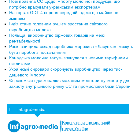
Нові правила ЄС щодо імпорту молочної продукції: що
потрібно врахувати українським експортерам
На торгах GDT 4 серпня середній індекс цін майже не
змінився
Індія стане головним рушієм зростання світового
виробництва молока
Польща: виробництво біржових товарів на межі
рентабельності
Росія знищила склад виробника морозива «Ласунка»: можуть
бути перебої з постачанням
Канадська молочна галузь зіткнулася з новими тарифними
викликами
Українські сировари скорочують виробництво через тиск
дешевого імпорту
Єврокомісія вдосконалює механізм моніторингу імпорту для
захисту внутрішнього ринку ЄС та промислової бази Європи
Infagro>media
Ваш
путівник
по
молочній
галузі
України