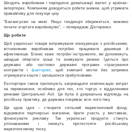
Шкодять виробникам і періодичні девальвації валют у країнах-
імпортерах. Компаніям доводиться робити знижки, щоб утримати
привабливу для покупця ціну.
“Балансуємо на межі. Якщо тенденція збережеться, можемо
почати згортати виробництво”, – попереджає Діхтеренко.
Що робити
Щоб українські товари витримували конкуренцію з російськими,
вітчизняним виробникам потрібно працювати дешевше й
ефективніше. Бізнес каже: потрібні інструменти, які допоможуть
швидше обертати гроші та знижувати ризики. Ідеться про
державні або частково державні програми страхування
контрактів і
факторинг
, щоб компанії могли без затримок
отримувати кошти і залишатися прибутковими.
Експортери також пропонують запровадити компенсацію витрат
на перевезення, особливо для тих, хто торгує з віддаленими
ринками Центральної Азії. Це була б дзеркальна відповідь на
російську практику, де держава покриває всю логістику.
Ще одна ідея – створити спільний маркетинговий фонд:
відкривати партнерські магазини, брати участь у виставках,
фінансувати рекламу. Так українські продукти стануть
упізнаваними і зможуть протистояти російському
маркетинговому тиску.