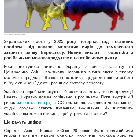
Український набіл у 2025 році потерпає від постійних
проблем: від навали імпортних сирів до тимчасового
закриття ринку Євросоюзу. Новий виклик – боротьба з
російськими молокопродуктами на азійському ринку
.
Росія поступово витискає Україну з ринків Кавказу та
Центральної Азії – важливих напрямків вітчизняного експорту
молочної продукції. Дешевша логістика, щедрі дотації та робота
в “рублевій зоні” дають росіянам суттєву перевагу.
Українські виробники змушені боротися за кожну тонну продукції
і везти її кратно довше порівняно з росіянами. Поки внутрішній
ринок
заповнює імпорт
, а ЄС тимчасово закрився через квоти,
східні продажі стають питанням виживання. Чи вистачить
українським компаніям сил, щоб утримати ці ринки?
Що кажуть цифри
Середня Азія і Кавказ майже 20 років були традиційними
ринками для вітчизняної молочної продукції, зокрема сиру та