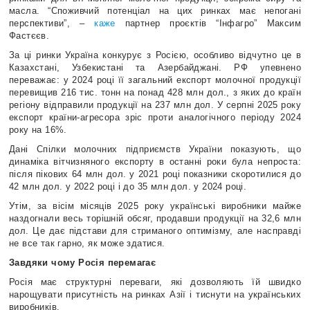
масла. “Споживчий потенціал на цих ринках має непогані
перспективи”, –
каже
партнер проєктів “Інфагро” Максим
Фастєєв.
За ці ринки Україна конкурує з Росією, особливо відчутно це в
Казахстані, Узбекистані та Азербайджані. РФ упевнено
переважає: у 2024 році її загальний експорт молочної продукції
перевищив 216 тис. тонн на понад 428 млн дол., з яких до країн
регіону відправили продукції на 237 млн дол. У серпні 2025 року
експорт країни-агресора зріс проти аналогічного періоду 2024
року на 16%.
Дані Спілки молочних підприємств України показують, що
динаміка вітчизняного експорту в останні роки була непроста:
після пікових 64 млн дол. у 2021 році показники скоротилися до
42 млн дол. у 2022 році і до 35 млн дол. у 2024 році.
Утім, за вісім місяців 2025 року українські виробники майже
наздогнали весь торішній обсяг, продавши продукції на 32,6 млн
дол. Це дає підстави для стриманого оптимізму, але насправді
не все так гарно, як може здатися.
Завдяки чому Росія перемагає
Росія має структурні переваги, які дозволяють їй швидко
нарощувати присутність на ринках Азії і тиснути на українських
виробників.