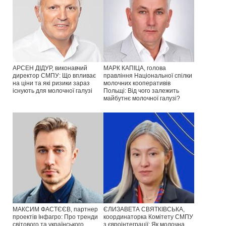
АРСЕН ДІДУР, виконавчий
МАРК КАПІЦА, голова
директор СМПУ: Що впливає
правління Національної спілки
на ціни та які ризики зараз
молочних кооперативів
існують для молочної галузі
Польщі: Від чого залежить
майбутнє молочної галузі?
МАКСИМ ФАСТЄЄВ, партнер
ЄЛИЗАВЕТА СВЯТКІВСЬКА,
проектів Інфагро: Про тренди
координаторка Комітету СМПУ
світового та українського
з євроінтеграції: Як молочна