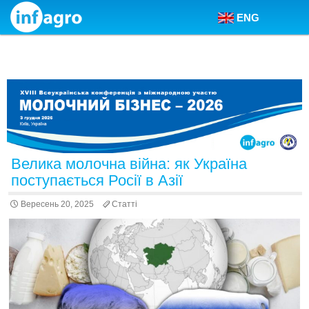
ENG
Skip to content
Велика молочна війна: як Україна
поступається Росії в Азії
Вересень 20, 2025
Статті