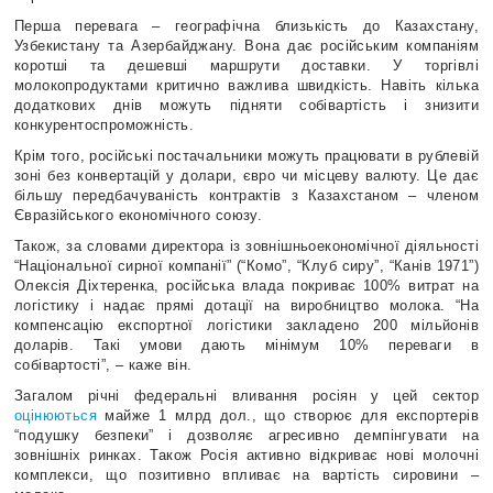
Перша перевага – географічна близькість до Казахстану,
Узбекистану та Азербайджану. Вона дає російським компаніям
коротші та дешевші маршрути доставки. У торгівлі
молокопродуктами критично важлива швидкість. Навіть кілька
додаткових днів можуть підняти собівартість і знизити
конкурентоспроможність.
Крім того, російські постачальники можуть працювати в рублевій
зоні без конвертацій у долари, євро чи місцеву валюту. Це дає
більшу передбачуваність контрактів з Казахстаном – членом
Євразійського економічного союзу.
Також, за словами директора із зовнішньоекономічної діяльності
“Національної сирної компанії” (“Комо”, “Клуб сиру”, “Канів 1971”)
Олексія Діхтеренка, російська влада покриває 100% витрат на
логістику і надає прямі дотації на виробництво молока. “На
компенсацію експортної логістики закладено 200 мільйонів
доларів. Такі умови дають мінімум 10% переваги в
собівартості”, – каже він.
Загалом річні федеральні вливання росіян у цей сектор
оцінюються
майже 1 млрд дол., що створює для експортерів
“подушку безпеки” і дозволяє агресивно демпінгувати на
зовнішніх ринках. Також Росія активно відкриває нові молочні
комплекси, що позитивно впливає на вартість сировини –