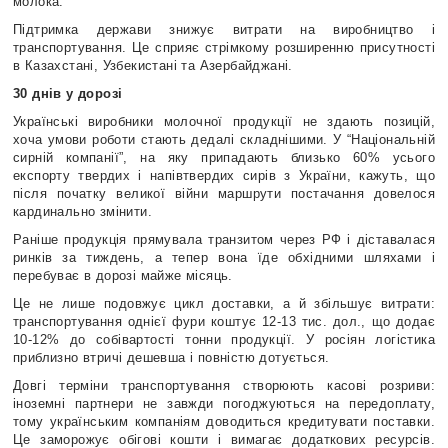
молока.
Підтримка держави знижує витрати на виробництво і
транспортування. Це сприяє стрімкому розширенню присутності
в Казахстані, Узбекистані та Азербайджані.
30 днів у дорозі
Українські виробники молочної продукції не здають позицій,
хоча умови роботи стають дедалі складнішими. У “Національній
сирній компанії”, на яку припадають близько 60% усього
експорту твердих і напівтвердих сирів з України, кажуть, що
після початку великої війни маршрути постачання довелося
кардинально змінити.
Раніше продукція прямувала транзитом через РФ і діставалася
ринків за тиждень, а тепер вона їде обхідними шляхами і
перебуває в дорозі майже місяць.
Це не лише подовжує цикл доставки, а й збільшує витрати:
транспортування однієї фури коштує 12-13 тис. дол., що додає
10-12% до собівартості тонни продукції. У росіян логістика
приблизно втричі дешевша і повністю дотується.
Довгі терміни транспортування створюють касові розриви:
іноземні партнери не завжди погоджуються на передоплату,
тому українським компаніям доводиться кредитувати поставки.
Це заморожує обігові кошти і вимагає додаткових ресурсів.