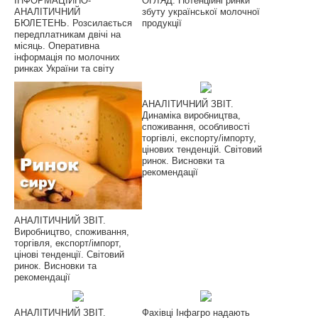
ІНФОРМАЦІЙНО-
ОГЛЯД. Потенційні ринки
АНАЛІТИЧНИЙ
збуту української молочної
БЮЛЕТЕНЬ. Розсилається
продукції
передплатникам двічі на
місяць. Оперативна
інформація по молочних
ринках України та світу
АНАЛІТИЧНИЙ ЗВІТ.
Динаміка виробництва,
споживання, особливості
торгівлі, експорту/імпорту,
цінових тенденцій. Світовий
ринок. Висновки та
рекомендації
АНАЛІТИЧНИЙ ЗВІТ.
Виробництво, споживання,
торгівля, експорт/імпорт,
цінові тенденції. Світовий
ринок. Висновки та
рекомендації
АНАЛІТИЧНИЙ ЗВІТ.
Фахівці Інфагро надають