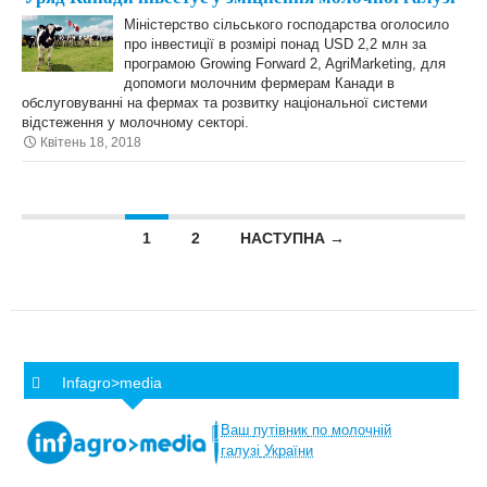
Міністерство сільського господарства оголосило
про інвестиції в розмірі понад USD 2,2 млн за
програмою Growing Forward 2, AgriMarketing, для
допомоги молочним фермерам Канади в
обслуговуванні на фермах та розвитку національної системи
відстеження у молочному секторі.
Квітень 18, 2018
Posts navigation
1
2
НАСТУПНА →
Infagro>media
Ваш
путівник
по
молочній
галузі
України