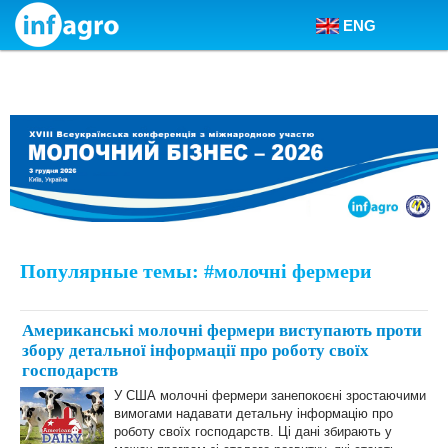
ENG
Skip to content
Популярные темы: #молочні фермери
Американські молочні фермери виступають проти
збору детальної інформації про роботу своїх
господарств
У США молочні фермери занепокоєні зростаючими
вимогами надавати детальну інформацію про
роботу своїх господарств. Ці дані збирають у