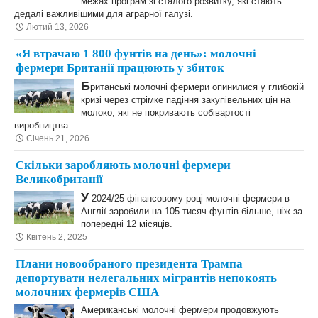
межах програм зі сталого розвитку, які стають
дедалі важливішими для аграрної галузі.
Лютий 13, 2026
«Я втрачаю 1 800 фунтів на день»: молочні
фермери Британії працюють у збиток
Б
ританські молочні фермери опинилися у глибокій
кризі через стрімке падіння закупівельних цін на
молоко, які не покривають собівартості
виробництва.
Січень 21, 2026
Скільки заробляють молочні фермери
Великобританії
У
2024/25 фінансовому році молочні фермери в
Англії заробили на 105 тисяч фунтів більше, ніж за
попередні 12 місяців.
Квітень 2, 2025
Плани новообраного президента Трампа
депортувати нелегальних мігрантів непокоять
молочних фермерів США
Американські молочні фермери продовжують